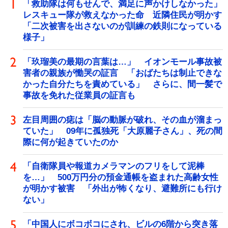
「救助隊は何もせんで、満足に声かけしなかった」
レスキュー隊が救えなかった命 近隣住民が明かす
「二次被害を出さないのが訓練の鉄則になっている
様子」
「玖瑠美の最期の言葉は…」 イオンモール事故被
害者の親族が慟哭の証言 「おばたちは制止できな
かった自分たちを責めている」 さらに、間一髪で
事故を免れた従業員の証言も
左目周囲の痣は「脳の動脈が破れ、その血が溜まっ
ていた」 09年に孤独死「大原麗子さん」、死の間
際に何が起きていたのか
「自衛隊員や報道カメラマンのフリをして泥棒
を…」 500万円分の預金通帳を盗まれた高齢女性
が明かす被害 「外出が怖くなり、避難所にも行け
ない」
「中国人にボコボコにされ、ビルの6階から突き落