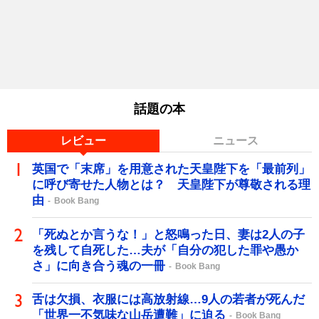
話題の本
レビュー
ニュース
英国で「末席」を用意された天皇陛下を「最前列」
に呼び寄せた人物とは？ 天皇陛下が尊敬される理
由
Book Bang
「死ぬとか言うな！」と怒鳴った日、妻は2人の子
を残して自死した…夫が「自分の犯した罪や愚か
さ」に向き合う魂の一冊
Book Bang
舌は欠損、衣服には高放射線…9人の若者が死んだ
「世界一不気味な山岳遭難」に迫る
Book Bang