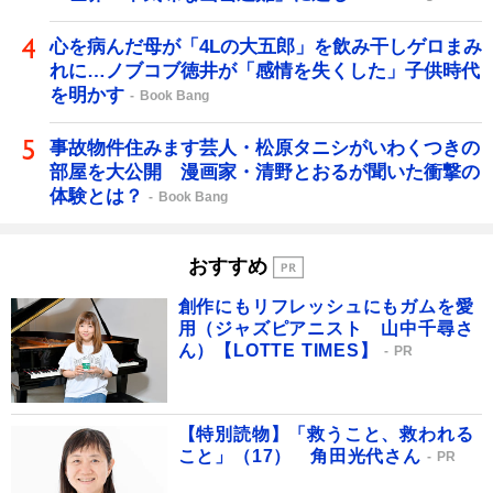
心を病んだ母が「4Lの大五郎」を飲み干しゲロまみ
れに…ノブコブ徳井が「感情を失くした」子供時代
を明かす
Book Bang
事故物件住みます芸人・松原タニシがいわくつきの
部屋を大公開 漫画家・清野とおるが聞いた衝撃の
体験とは？
Book Bang
おすすめ
創作にもリフレッシュにもガムを愛
用（ジャズピアニスト 山中千尋さ
ん）【LOTTE TIMES】
PR
【特別読物】「救うこと、救われる
こと」（17） 角田光代さん
PR