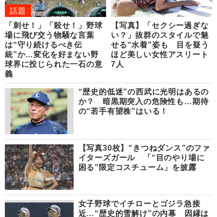
話題
「刺せ！」「殺せ！」野球
【写真】「セクシー過ぎな
場に飛び交う物騒な言葉
い？」抜群のスタイルで魅
は“守り続けるべき伝
せる“水着”姿も 目を疑う
統”か…変化を好まない野
ほど美しい女性アスリート
球界に投じられた一石の意
7人
義
“歴史的低迷”の西武に光明はあるの
か？ 暗黒期突入の危険性も…期待
の“若手有望株”はいる！
【写真30枚】“きつねダンス”のファ
イターズガール 「“目のやり場に
困る”限定コスチューム」を披露
女子野球でイチローとゴジラ急接
近…“歴史的雪解け”の内幕 因縁は