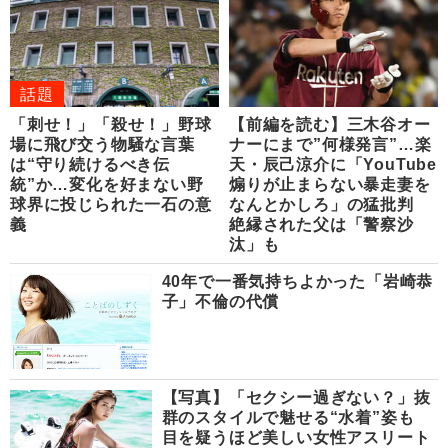
話題
「刺せ！」「殺せ！」野球
【前編を読む】三木谷オー
場に飛び交う物騒な言葉
ナーにまで”何様発言”…楽
は“守り続けるべき伝
天・辰己涼介に「YouTube
統”か…変化を好まない野
煽りが止まらない暴走妻を
球界に投じられた一石の意
なんとかしろ」の猛批判
義
絶縁された父は「警察沙
汰」も
40年で一番気持ちよかった「岩崎恭
子」不倫の代償
【写真】「セクシー過ぎない？」抜
群のスタイルで魅せる“水着”姿も
目を疑うほど美しい女性アスリート