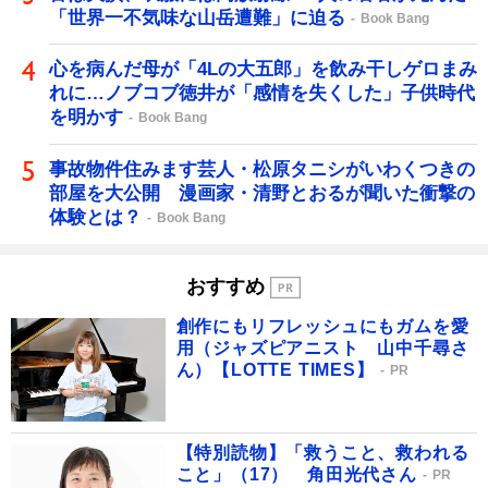
「世界一不気味な山岳遭難」に迫る
Book Bang
心を病んだ母が「4Lの大五郎」を飲み干しゲロまみ
れに…ノブコブ徳井が「感情を失くした」子供時代
を明かす
Book Bang
事故物件住みます芸人・松原タニシがいわくつきの
部屋を大公開 漫画家・清野とおるが聞いた衝撃の
体験とは？
Book Bang
おすすめ
創作にもリフレッシュにもガムを愛
用（ジャズピアニスト 山中千尋さ
ん）【LOTTE TIMES】
PR
【特別読物】「救うこと、救われる
こと」（17） 角田光代さん
PR