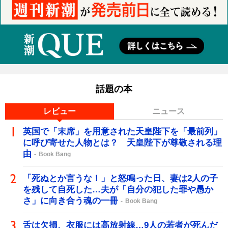
話題の本
レビュー
ニュース
英国で「末席」を用意された天皇陛下を「最前列」
に呼び寄せた人物とは？ 天皇陛下が尊敬される理
由
Book Bang
「死ぬとか言うな！」と怒鳴った日、妻は2人の子
を残して自死した…夫が「自分の犯した罪や愚か
さ」に向き合う魂の一冊
Book Bang
舌は欠損、衣服には高放射線…9人の若者が死んだ