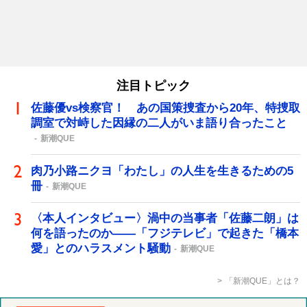
注目トピック
佐藤優vs検察官！ あの国策捜査から20年、特捜取
調室で対峙した因縁の二人がいま語り合ったこと
新潮QUE
肉乃小路ニクヨ「わたし」の人生を生きるための5
冊
新潮QUE
〈本人インタビュー〉渦中の当事者「佐藤二朗」は
何を語ったのか――「フジテレビ」で起きた「橋本
愛」とのハラスメント騒動
新潮QUE
「新潮QUE」とは？