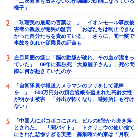
「二次被害を出さないのが訓練の鉄則になっている
様子」
「玖瑠美の最期の言葉は…」 イオンモール事故被
害者の親族が慟哭の証言 「おばたちは制止できな
かった自分たちを責めている」 さらに、間一髪で
事故を免れた従業員の証言も
左目周囲の痣は「脳の動脈が破れ、その血が溜まっ
ていた」 09年に孤独死「大原麗子さん」、死の間
際に何が起きていたのか
「自衛隊員や報道カメラマンのフリをして泥棒
を…」 500万円分の預金通帳を盗まれた高齢女性
が明かす被害 「外出が怖くなり、避難所にも行け
ない」
「中国人にボコボコにされ、ビルの6階から突き落
とされた」 「闇バイト」 トクリュウの使い捨て
にされた悲惨すぎる実態 募集時の約束は「月収