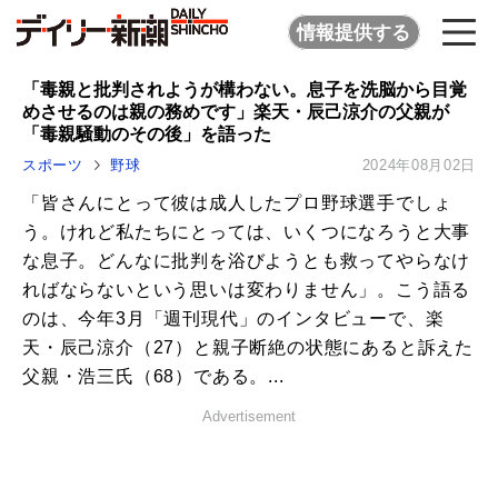
情報提供する
「毒親と批判されようが構わない。息子を洗脳から目覚
めさせるのは親の務めです」楽天・辰己涼介の父親が
「毒親騒動のその後」を語った
スポーツ
野球
2024年08月02日
「皆さんにとって彼は成人したプロ野球選手でしょ
う。けれど私たちにとっては、いくつになろうと大事
な息子。どんなに批判を浴びようとも救ってやらなけ
ればならないという思いは変わりません」。こう語る
のは、今年3月「週刊現代」のインタビューで、楽
天・辰己涼介（27）と親子断絶の状態にあると訴えた
父親・浩三氏（68）である。...
Advertisement