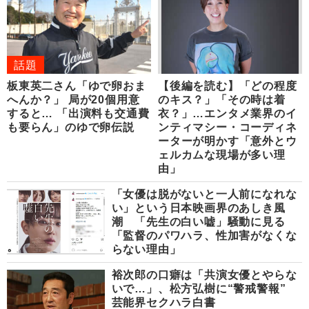
話題
板東英二さん「ゆで卵おま
【後編を読む】「どの程度
へんか？」 局が20個用意
のキス？」「その時は着
すると… 「出演料も交通費
衣？」…エンタメ業界のイ
も要らん」のゆで卵伝説
ンティマシー・コーディネ
ーターが明かす「意外とウ
ェルカムな現場が多い理
由」
「女優は脱がないと一人前になれな
い」という日本映画界のあしき風
潮 「先生の白い嘘」騒動に見る
「監督のパワハラ、性加害がなくな
らない理由」
裕次郎の口癖は「共演女優とやらな
いで…」、松方弘樹に“警戒警報”
芸能界セクハラ白書