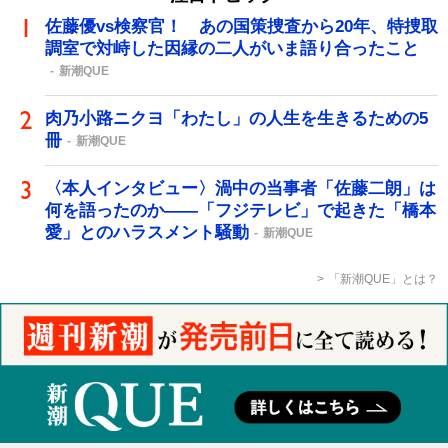
佐藤優vs検察官！ あの国策捜査から20年、特捜取
調室で対峙した因縁の二人がいま語り合ったこと
新潮QUE
肉乃小路ニクヨ「わたし」の人生を生きるための5
冊
新潮QUE
〈本人インタビュー〉渦中の当事者「佐藤二朗」は
何を語ったのか――「フジテレビ」で起きた「橋本
愛」とのハラスメント騒動
新潮QUE
「新潮QUE」とは？