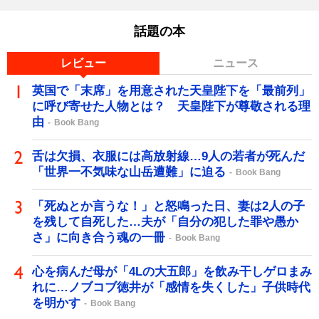
話題の本
レビュー
ニュース
英国で「末席」を用意された天皇陛下を「最前列」
に呼び寄せた人物とは？ 天皇陛下が尊敬される理
由
Book Bang
舌は欠損、衣服には高放射線…9人の若者が死んだ
「世界一不気味な山岳遭難」に迫る
Book Bang
「死ぬとか言うな！」と怒鳴った日、妻は2人の子
を残して自死した…夫が「自分の犯した罪や愚か
さ」に向き合う魂の一冊
Book Bang
心を病んだ母が「4Lの大五郎」を飲み干しゲロまみ
れに…ノブコブ徳井が「感情を失くした」子供時代
を明かす
Book Bang