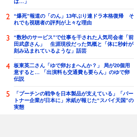
は…」
“爆死”報道の「のん」13年ぶり連ドラ本格復帰 そ
れでも視聴者の評判が上々な理由
“数秒のサービス”で仕事を干された人気司会者「前
田武彦さん」 生涯現役だった気概と「体に秒針が
刻み込まれているような」話芸
板東英二さん「ゆで卵おまへんか？」 局が20個用
意すると… 「出演料も交通費も要らん」のゆで卵
伝説
「プーチンの戦争を日本製品が支えている」「パー
トナー企業が日本に」米紙が報じた“スパイ天国”の
実態