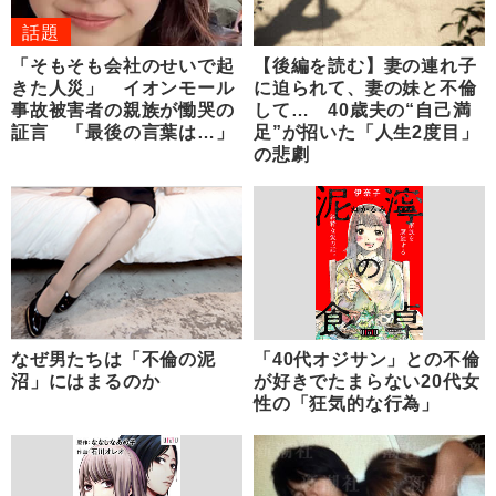
話題
「そもそも会社のせいで起
【後編を読む】妻の連れ子
きた人災」 イオンモール
に迫られて、妻の妹と不倫
事故被害者の親族が慟哭の
して… 40歳夫の“自己満
証言 「最後の言葉は…」
足”が招いた「人生2度目」
の悲劇
なぜ男たちは「不倫の泥
「40代オジサン」との不倫
沼」にはまるのか
が好きでたまらない20代女
性の「狂気的な行為」