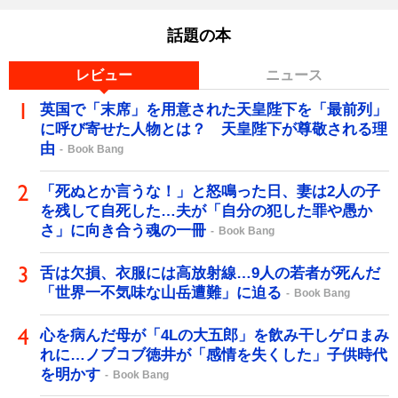
話題の本
レビュー
ニュース
英国で「末席」を用意された天皇陛下を「最前列」
に呼び寄せた人物とは？ 天皇陛下が尊敬される理
由
Book Bang
「死ぬとか言うな！」と怒鳴った日、妻は2人の子
を残して自死した…夫が「自分の犯した罪や愚か
さ」に向き合う魂の一冊
Book Bang
舌は欠損、衣服には高放射線…9人の若者が死んだ
「世界一不気味な山岳遭難」に迫る
Book Bang
心を病んだ母が「4Lの大五郎」を飲み干しゲロまみ
れに…ノブコブ徳井が「感情を失くした」子供時代
を明かす
Book Bang