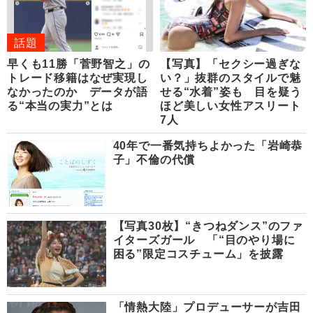
話題
早くも11勝「菅野智之」の
【写真】「セクシー過ぎな
トレード移籍はなぜ実現し
い？」抜群のスタイルで魅
なかったのか データが語
せる“水着”姿も 目を疑う
る“本当の実力”とは
ほど美しい女性アスリート
7人
40年で一番気持ちよかった「岩崎恭
子」不倫の代償
【写真30枚】“きつねダンス”のファ
イターズガール 「“目のやり場に
困る”限定コスチューム」を披露
「情熱大陸」プロデューサーが吉田