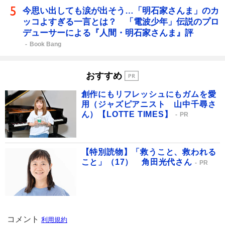
今思い出しても涙が出そう…「明石家さんま」のカ
ッコよすぎる一言とは？ 「電波少年」伝説のプロ
デューサーによる『人間・明石家さんま』評
Book Bang
おすすめ
創作にもリフレッシュにもガムを愛
用（ジャズピアニスト 山中千尋さ
ん）【LOTTE TIMES】
PR
【特別読物】「救うこと、救われる
こと」（17） 角田光代さん
PR