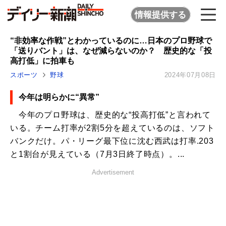
情報提供する
“非効率な作戦”とわかっているのに…日本のプロ野球で
「送りバント」は、なぜ減らないのか？ 歴史的な「投
高打低」に拍車も
スポーツ
野球
2024年07月08日
今年は明らかに“異常”
今年のプロ野球は、歴史的な“投高打低”と言われて
いる。チーム打率が2割5分を超えているのは、ソフト
バンクだけ。パ・リーグ最下位に沈む西武は打率.203
と1割台が見えている（7月3日終了時点）。...
Advertisement