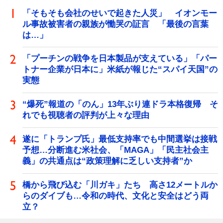
「そもそも会社のせいで起きた人災」 イオンモー
ル事故被害者の親族が慟哭の証言 「最後の言葉
は…」
「プーチンの戦争を日本製品が支えている」「パー
トナー企業が日本に」米紙が報じた“スパイ天国”の
実態
“爆死”報道の「のん」13年ぶり連ドラ本格復帰 そ
れでも視聴者の評判が上々な理由
遂に「トランプ氏」最低支持率でも中間選挙は接戦
予想…分断進む米社会、「MAGA」「民主社会主
義」の共通点は“政策理解に乏しい支持者”か
橋から飛び込む「川ガキ」たち 高さ12メートルか
らのダイブも…令和の時代、文化と安全はどう両
立？