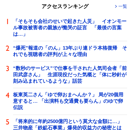
アクセスランキング
一覧
「そもそも会社のせいで起きた人災」 イオンモー
ル事故被害者の親族が慟哭の証言 「最後の言葉
は…」
“爆死”報道の「のん」13年ぶり連ドラ本格復帰 そ
れでも視聴者の評判が上々な理由
“数秒のサービス”で仕事を干された人気司会者「前
田武彦さん」 生涯現役だった気概と「体に秒針が
刻み込まれているような」話芸
板東英二さん「ゆで卵おまへんか？」 局が20個用
意すると… 「出演料も交通費も要らん」のゆで卵
伝説
「将来的に年約2500億円という莫大な金額に…」
三井物産「鉄鉱石事業」爆発的収益力の秘密とは