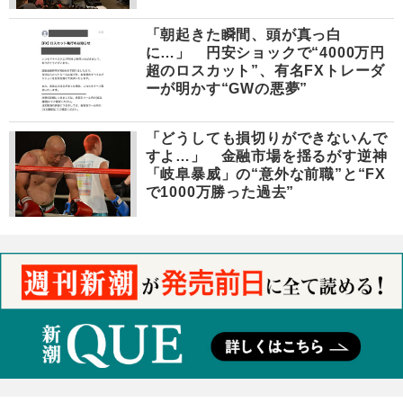
「朝起きた瞬間、頭が真っ白
に…」 円安ショックで“4000万円
超のロスカット”、有名FXトレーダ
ーが明かす“GWの悪夢”
「どうしても損切りができないんで
すよ…」 金融市場を揺るがす逆神
「岐阜暴威」の“意外な前職”と“FX
で1000万勝った過去”