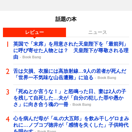
話題の本
レビュー
ニュース
英国で「末席」を用意された天皇陛下を「最前列」
に呼び寄せた人物とは？ 天皇陛下が尊敬される理
由
Book Bang
舌は欠損、衣服には高放射線…9人の若者が死んだ
「世界一不気味な山岳遭難」に迫る
Book Bang
「死ぬとか言うな！」と怒鳴った日、妻は2人の子
を残して自死した…夫が「自分の犯した罪や愚か
さ」に向き合う魂の一冊
Book Bang
心を病んだ母が「4Lの大五郎」を飲み干しゲロまみ
れに…ノブコブ徳井が「感情を失くした」子供時代
を明かす
Book Bang