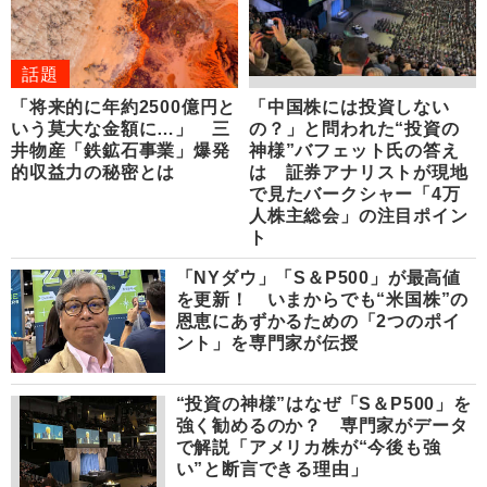
話題
「将来的に年約2500億円と
「中国株には投資しない
いう莫大な金額に…」 三
の？」と問われた“投資の
井物産「鉄鉱石事業」爆発
神様”バフェット氏の答え
的収益力の秘密とは
は 証券アナリストが現地
で見たバークシャー「4万
人株主総会」の注目ポイン
ト
「NYダウ」「S＆P500」が最高値
を更新！ いまからでも“米国株”の
恩恵にあずかるための「2つのポイ
ント」を専門家が伝授
“投資の神様”はなぜ「S＆P500」を
強く勧めるのか？ 専門家がデータ
で解説「アメリカ株が“今後も強
い”と断言できる理由」