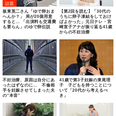
話題
板東英二さん「ゆで卵おま
【第2回を読む】「30代の
へんか？」 局が20個用意
うちに卵子凍結をしておけ
すると… 「出演料も交通費
ばよかった」元日テレ・宮
も要らん」のゆで卵伝説
崎宣子アナが振り返る41歳
からの不妊治療
不妊治療、原因は自分にあ
41歳で第3子妊娠の東尾理
ったはずなのに… 不倫相
子 子どもを持つことにつ
手を妊娠させてしまった夫
いて「20代から考えるべ
の“本音”
き」