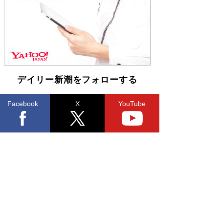
「不意に涙が出そうに…」高嶋政伸が明かし
た“13歳の娘を暴行する役”への葛藤 インティマ
シーコーディネーターに支えられたNHK『大奥』
の裏側
Book Bang
デイリー新潮をフォローする
Facebook
X
YouTube