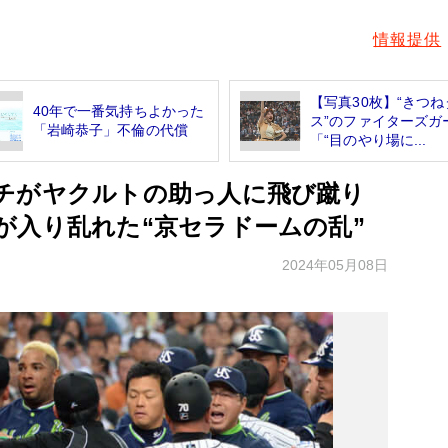
情報提供
【写真30枚】“きつね
40年で一番気持ちよかった
ス”のファイターズ
「岩崎恭子」不倫の代償
「“目のやり場に...
チがヤクルトの助っ人に飛び蹴り
が入り乱れた“京セラドームの乱”
2024年05月08日