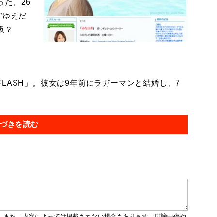
た。26
”ゆえだ
級？
ASH」。彼女は9年前にラガーマンと結婚し、7
づきを読む