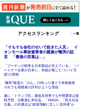
アクセスランキング
一覧
「そもそも会社のせいで起きた人災」 イ
オンモール事故被害者の親族が慟哭の証
言 「最後の言葉は…」
「プーチンの戦争を日本製品が支えている」「パ
ートナー企業が日本に」米紙が報じた“スパイ天
国”の実態
“爆死”報道の「のん」13年ぶり連ドラ本格復帰
それでも視聴者の評判が上々な理由
遂に「トランプ氏」最低支持率でも中間選挙は接
戦予想…分断進む米社会、「MAGA」「民主社会
主義」の共通点は“政策理解に乏しい支持者”か