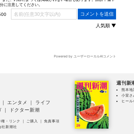
週刊新
熊本地
小室さ
ヒール
｜
エンタメ
｜
ライフ
ガ
｜
ドクター新潮
作権・リンク
｜
ご購入
｜
免責事項
会社新潮社