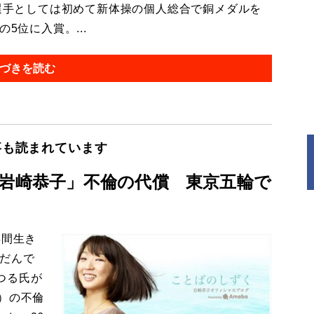
選手としては初めて新体操の個人総合で銅メダルを
5位に入賞。...
づきを読む
事も読まれています
「岩崎恭子」不倫の代償 東京五輪で
年間生き
んだんで
つる氏が
）の不倫