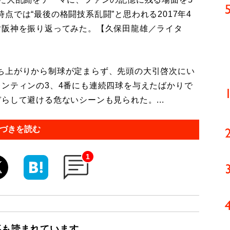
点では“最後の格闘技系乱闘”と思われる2017年4
対阪神を振り返ってみた。【久保田龍雄／ライタ
ち上がりから制球が定まらず、先頭の大引啓次にい
レンティンの3、4番にも連続四球を与えたばかりで
らして避ける危ないシーンも見られた。...
づきを読む
1
事も読まれています