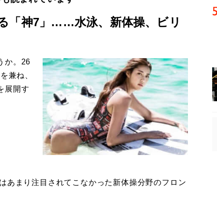
る「神7」……水泳、新体操、ビリ
か。26
姿を兼ね、
を展開す
はあまり注目されてこなかった新体操分野のフロン