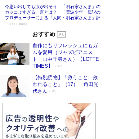
今思い出しても涙が出そう…「明石家さんま」の
カッコよすぎる一言とは？ 「電波少年」伝説の
プロデューサーによる『人間・明石家さんま』評
Book Bang
「叱って伸びるやつは、褒めたらもっと伸
おすすめ
びる」俳優・高嶋政伸が家族に教わっ
創作にもリフレッシュにもガ
た“人を育てるコツ”…芸への考え方を明か
ムを愛用（ジャズピアニス
す
Book Bang
ト 山中千尋さん）【LOTTE
「『火垂るの墓』は、大嘘である」原作者が抱き
TIMES】
PR
続けた“自責の念”とは…「自己憐憫は描きたくな
い」監督が徹底的にこだわったこと（後編） #
【特別読物】「救うこと、救
戦争の記憶
Book Bang
われること」（17） 角田光
代さん
美輪明宏 晩年の回答を集めた『ほほえんで生き
PR
るための人生相談』がランクイン［エンターテイ
メントベストセラー］
Book Bang
「宇宙兄弟」最終46巻がベストセラー1位 宇宙
開発への関心を押し上げた18年の物語に幕 特装
版には「宇宙で描かれたマンガ」も収録
Book Bang