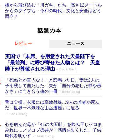
橋から飛び込む「川ガキ」たち 高さ12メートル
からのダイブも…令和の時代、文化と安全はどう
両立？
話題の本
レビュー
ニュース
英国で「末席」を用意された天皇陛下を
「最前列」に呼び寄せた人物とは？ 天皇
陛下が尊敬される理由
Book Bang
「死ぬとか言うな！」と怒鳴った日、妻は2人の
子を残して自死した…夫が「自分の犯した罪や愚
かさ」に向き合う魂の一冊
Book Bang
舌は欠損、衣服には高放射線…9人の若者が死ん
だ「世界一不気味な山岳遭難」に迫る
Book Bang
心を病んだ母が「4Lの大五郎」を飲み干しゲロま
みれに…ノブコブ徳井が「感情を失くした」子供
時代を明かす
Book Bang