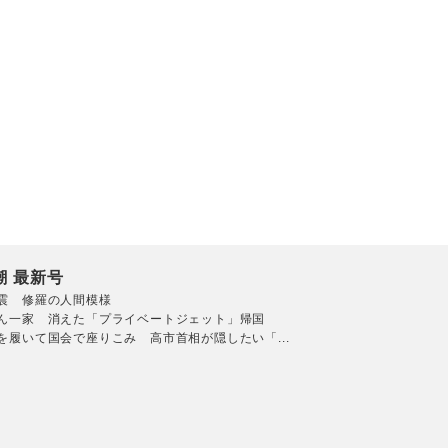
潮 最新号
震 修羅の人間模様
ん一家 消えた「プライベートジェット」帰国
を履いて国会で座りこみ 高市首相が隠したい「...