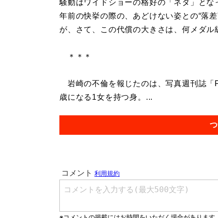
騒動はワイドショーの格好の「ネタ」となっ
年前の快挙の際の、あどけない姿との“落差
が、さて、この代償の大きさは、何メダル
＊＊＊
岩崎の不倫を報じたのは、写真週刊誌「FL
歳になる1女を持つ身。...
つ