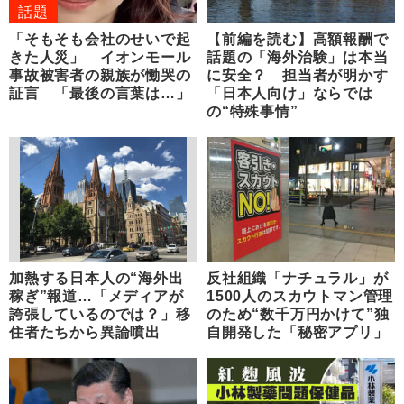
話題
「そもそも会社のせいで起
【前編を読む】高額報酬で
きた人災」 イオンモール
話題の「海外治験」は本当
事故被害者の親族が慟哭の
に安全？ 担当者が明かす
証言 「最後の言葉は…」
「日本人向け」ならでは
の“特殊事情”
加熱する日本人の“海外出
反社組織「ナチュラル」が
稼ぎ”報道…「メディアが
1500人のスカウトマン管理
誇張しているのでは？」移
のため“数千万円かけて”独
住者たちから異論噴出
自開発した「秘密アプリ」