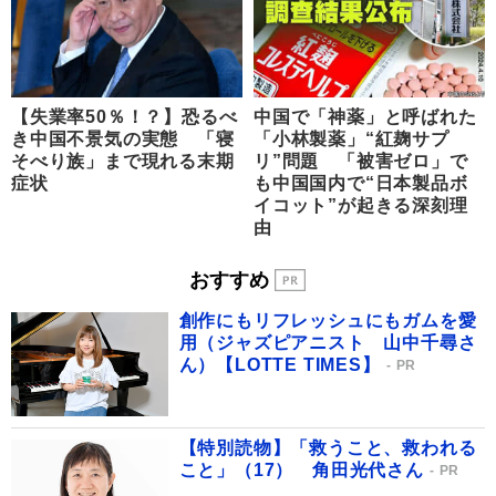
【失業率50％！？】恐るべ
中国で「神薬」と呼ばれた
き中国不景気の実態 「寝
「小林製薬」“紅麹サプ
そべり族」まで現れる末期
リ”問題 「被害ゼロ」で
症状
も中国国内で“日本製品ボ
イコット”が起きる深刻理
由
おすすめ
創作にもリフレッシュにもガムを愛
用（ジャズピアニスト 山中千尋さ
ん）【LOTTE TIMES】
PR
【特別読物】「救うこと、救われる
こと」（17） 角田光代さん
PR