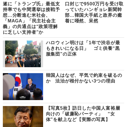
遂に「トランプ氏」最低支
口封じで9500万円を受け取
持率でも中間選挙は接戦予
っていたハンギョレ新聞幹
想…分断進む米社会、
部…韓国大手紙と政界の癒
「MAGA」「民主社会主
着に唖然、呆然
義」の共通点は“政策理解
に乏しい支持者”か
ハロウィン明けは「1年で渋谷が最
もきれいになる日」 ゴミ供養“黒
服集団”の正体
韓国人はなぜ、平気で約束を破るの
か 法治が根付かない3つの理由
【写真5枚】訪日した中国人富裕層
向けの「破廉恥パーティ」 “女
体”を献上など【実際の写真】