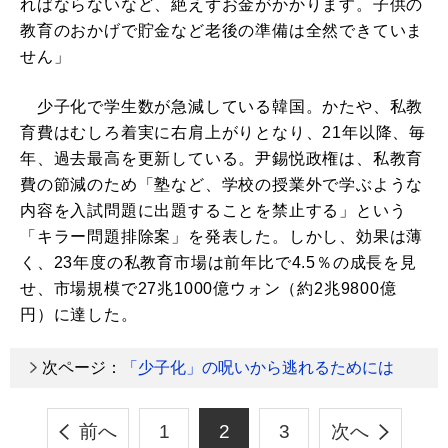
ればならないなど、絶えずお金がかかります。子供の
教育のおかげで貯金など老後の準備は全然できていま
せん」
少子化で学生数が急減している韓国。かたや、私教
育費はむしろ着実に右肩上がりとなり、21年以降、毎
年、過去最高を更新している。尹錫悦政権は、私教育
費の節減のため「塾など、学校の授業外で学ぶような
内容を入試問題に出題することを禁止する」という
「キラー問題排除案」を発表した。しかし、効果は薄
く、23年度の私教育市場は前年比で4.5％の成長を見
せ、市場規模で27兆1000億ウォン（約2兆9800億
円）に達した。
次ページ：
「少子化」の呪いから逃れるためには
前へ
1
2
3
次へ