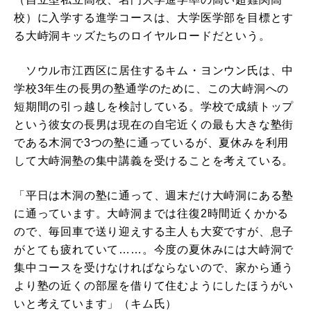
校）に入学する進学コースは、大学医学部を目標とす
る大峙洞キッズたちのロイヤルロードだという。
ソウル市江西区に居住するキム・ヨンウン氏は、中
学校3年生の長男の塾通学のために、この大峙洞への
短期間の引っ越しを検討している。学校で成績トップ
という彼女の長男は現在の自宅近くの最も大きな塾街
である木洞で3つの塾に通っているが、夏休みを利用
して大峙洞塾の集中講義を受けることを考えている。
「平日は木洞の塾に通って、週末だけ大峙洞にある塾
に通っています。大峙洞までは往復2時間近くかかる
ので、毎回車で送り迎えする主人も大変ですが、息子
がとても疲れていて……。今度の夏休みには大峙洞で
集中コースを受けなければならないので、家から通う
より塾の近くの部屋を借りて住むようにしたほうがい
いと考えています」（キム氏）