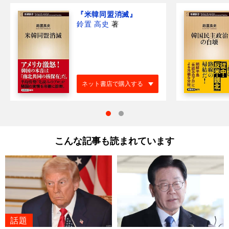
『米韓同盟消滅』
鈴置 高史
著
ネット書店で購入する
こんな記事も読まれています
話題