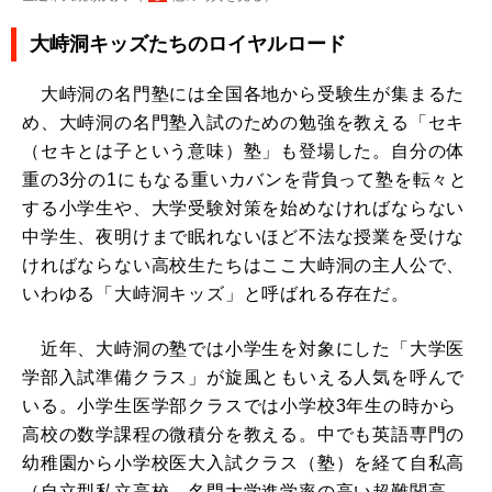
大峙洞キッズたちのロイヤルロード
大峙洞の名門塾には全国各地から受験生が集まるた
め、大峙洞の名門塾入試のための勉強を教える「セキ
（セキとは子という意味）塾」も登場した。自分の体
重の3分の1にもなる重いカバンを背負って塾を転々と
する小学生や、大学受験対策を始めなければならない
中学生、夜明けまで眠れないほど不法な授業を受けな
ければならない高校生たちはここ大峙洞の主人公で、
いわゆる「大峙洞キッズ」と呼ばれる存在だ。
近年、大峙洞の塾では小学生を対象にした「大学医
学部入試準備クラス」が旋風ともいえる人気を呼んで
いる。小学生医学部クラスでは小学校3年生の時から
高校の数学課程の微積分を教える。中でも英語専門の
幼稚園から小学校医大入試クラス（塾）を経て自私高
（自立型私立高校、名門大学進学率の高い超難関高