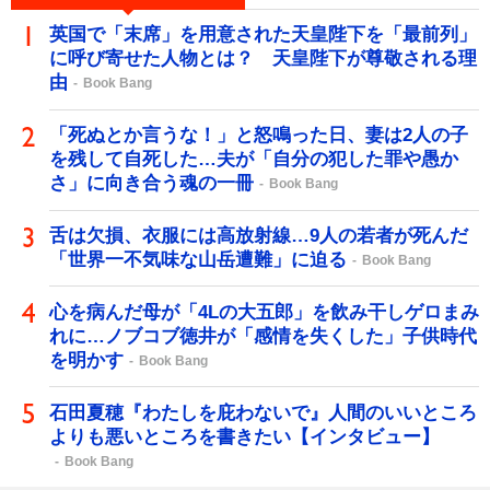
英国で「末席」を用意された天皇陛下を「最前列」
に呼び寄せた人物とは？ 天皇陛下が尊敬される理
由
Book Bang
「死ぬとか言うな！」と怒鳴った日、妻は2人の子
を残して自死した…夫が「自分の犯した罪や愚か
さ」に向き合う魂の一冊
Book Bang
舌は欠損、衣服には高放射線…9人の若者が死んだ
「世界一不気味な山岳遭難」に迫る
Book Bang
心を病んだ母が「4Lの大五郎」を飲み干しゲロまみ
れに…ノブコブ徳井が「感情を失くした」子供時代
を明かす
Book Bang
石田夏穂『わたしを庇わないで』人間のいいところ
よりも悪いところを書きたい【インタビュー】
Book Bang