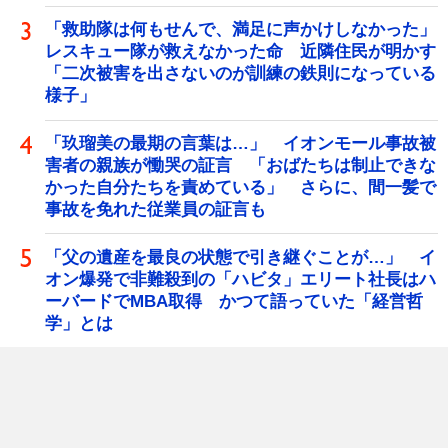
「救助隊は何もせんで、満足に声かけしなかった」
レスキュー隊が救えなかった命 近隣住民が明かす
「二次被害を出さないのが訓練の鉄則になっている
様子」
「玖瑠美の最期の言葉は…」 イオンモール事故被
害者の親族が慟哭の証言 「おばたちは制止できな
かった自分たちを責めている」 さらに、間一髪で
事故を免れた従業員の証言も
「父の遺産を最良の状態で引き継ぐことが…」 イ
オン爆発で非難殺到の「ハビタ」エリート社長はハ
ーバードでMBA取得 かつて語っていた「経営哲
学」とは