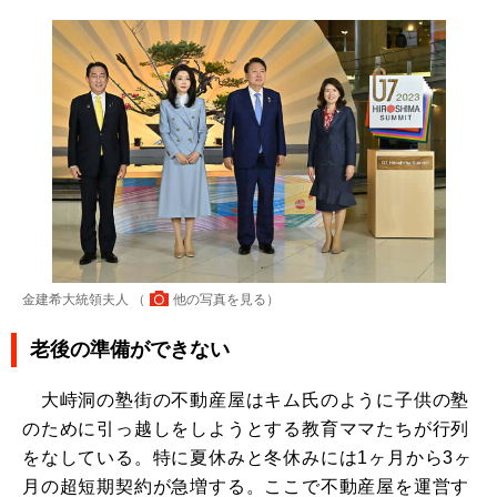
金建希大統領夫人 （
他の写真を見る
）
老後の準備ができない
大峙洞の塾街の不動産屋はキム氏のように子供の塾
のために引っ越しをしようとする教育ママたちが行列
をなしている。特に夏休みと冬休みには1ヶ月から3ヶ
月の超短期契約が急増する。ここで不動産屋を運営す