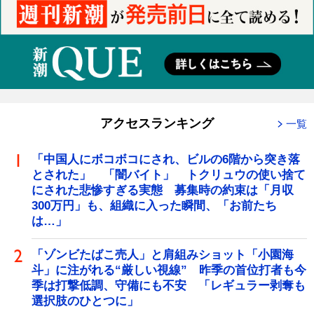
アクセスランキング
一覧
「中国人にボコボコにされ、ビルの6階から突き落
とされた」 「闇バイト」 トクリュウの使い捨て
にされた悲惨すぎる実態 募集時の約束は「月収
300万円」も、組織に入った瞬間、「お前たち
は…」
「ゾンビたばこ売人」と肩組みショット「小園海
斗」に注がれる“厳しい視線” 昨季の首位打者も今
季は打撃低調、守備にも不安 「レギュラー剥奪も
選択肢のひとつに」