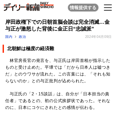
情報提供する
岸田政権下での日朝首脳会談は完全消滅…金
与正が激怒した背後に金正日“忠誠派”
国内
政治
2024年04月09日
北朝鮮は極度の経済難
林官房長官の発言を、与正氏は岸田首相が指示した
ものと受け止めた。平壌では「だから日本人は嘘つき
だ」とのウワサが流れた。この言葉には、「それも知
らないのか」との与正批判が込められた。
与正氏の「2・15談話」は、自分が「日本担当の責
任者」であるとの、初の公式挨拶状であった。それな
のに、日本にコケにされたとの感情が伝わる。