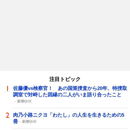
注目トピック
佐藤優vs検察官！ あの国策捜査から20年、特捜取
調室で対峙した因縁の二人がいま語り合ったこと
新潮QUE
肉乃小路ニクヨ「わたし」の人生を生きるための5
冊
新潮QUE