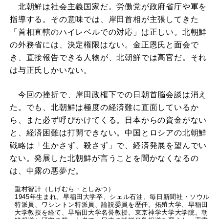
北朝鮮は社会主義国家だ。労働党が政府省庁や軍を
指導する。その意味では、岸田首相が主張してきた
「首相直轄のハイレベルでの対応」は正しい。北朝鮮
の外務省には、決定権限はない。金正恩氏と面会で
き、直接報告できる人物が、北朝鮮では高官だ。それ
は与正氏しかいない。
今回の挫折で、岸田政権下での日朝首脳会談は消え
た。でも、北朝鮮は極度の経済難に直面しているか
ら、また必ず呼びかけてくる。日本からの資金がない
と、経済困難は打開できない。中国とロシアの北朝鮮
戦略は「生かさず、殺さず」で、経済発展を望んでい
ない。発展した北朝鮮が言うことを聞かなくなるの
は、中露の悪夢だ。
重村智計（しげむら・としみつ）
1945年生まれ。早稲田大学卒、シェル石油、毎日新聞社・ソウル
特派員、ワシントン特派員、論説委員を歴任。拓殖大学、早稲田
大学教授を経て、早稲田大学名誉教授。東京神学大学大学院。朝