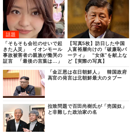
話題
「そもそも会社のせいで起
【写真5枚】訪日した中国
きた人災」 イオンモール
人富裕層向けの「破廉恥パ
事故被害者の親族が慟哭の
ーティ」 “女体”を献上な
証言 「最後の言葉は…」
ど【実際の写真】
「金正恩は在日朝鮮人」 韓国政府
高官の発言は北朝鮮最大のタブー
拉致問題で百田尚樹氏が「売国奴」
と非難した政治家の名