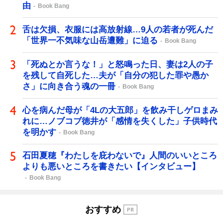
由
Book Bang
舌は欠損、衣服には高放射線…9人の若者が死んだ
「世界一不気味な山岳遭難」に迫る
Book Bang
「死ぬとか言うな！」と怒鳴った日、妻は2人の子
を残して自死した…夫が「自分の犯した罪や愚か
さ」に向き合う魂の一冊
Book Bang
心を病んだ母が「4Lの大五郎」を飲み干しゲロまみ
れに…ノブコブ徳井が「感情を失くした」子供時代
を明かす
Book Bang
石田夏穂『わたしを庇わないで』人間のいいところ
よりも悪いところを書きたい【インタビュー】
Book Bang
おすすめ