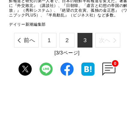
鮮報道と研究の第一人者で、日本の朝鮮半島報道を変えた。著書
に『外交敗北』（講談社）、『日朝韓、「虚言と幻想の帝国の解
放」』（秀和システム）、『絶望の文在寅、孤独の金正恩』（ワ
ニブックPLUS）、『半島動乱』（ビジネス社）など多数。
デイリー新潮編集部
前へ
1
2
3
次へ
[3/3ページ]
0