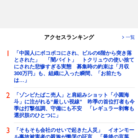
アクセスランキング
一覧
「中国人にボコボコにされ、ビルの6階から突き落
とされた」 「闇バイト」 トクリュウの使い捨て
にされた悲惨すぎる実態 募集時の約束は「月収
300万円」も、組織に入った瞬間、「お前たち
は…」
「ゾンビたばこ売人」と肩組みショット「小園海
斗」に注がれる“厳しい視線” 昨季の首位打者も今
季は打撃低調、守備にも不安 「レギュラー剥奪も
選択肢のひとつに」
「そもそも会社のせいで起きた人災」 イオンモー
ル事故被害者の親族が慟哭の証言 「最後の言葉