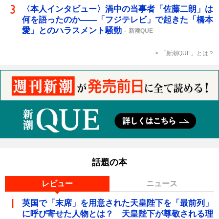
〈本人インタビュー〉渦中の当事者「佐藤二朗」は
何を語ったのか――「フジテレビ」で起きた「橋本
愛」とのハラスメント騒動
新潮QUE
「新潮QUE」とは？
話題の本
レビュー
ニュース
英国で「末席」を用意された天皇陛下を「最前列」
に呼び寄せた人物とは？ 天皇陛下が尊敬される理