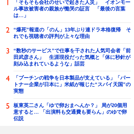
「そもそも会社のせいで起きた人災」 イオンモー
ル事故被害者の親族が慟哭の証言 「最後の言葉
は…」
“爆死”報道の「のん」13年ぶり連ドラ本格復帰 そ
れでも視聴者の評判が上々な理由
“数秒のサービス”で仕事を干された人気司会者「前
田武彦さん」 生涯現役だった気概と「体に秒針が
刻み込まれているような」話芸
「プーチンの戦争を日本製品が支えている」「パー
トナー企業が日本に」米紙が報じた“スパイ天国”の
実態
板東英二さん「ゆで卵おまへんか？」 局が20個用
意すると… 「出演料も交通費も要らん」のゆで卵
伝説