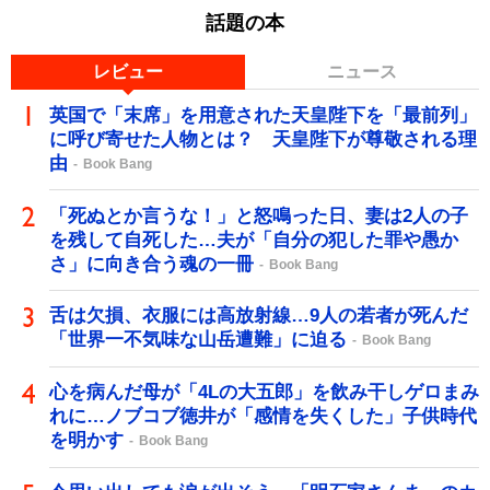
話題の本
レビュー
ニュース
英国で「末席」を用意された天皇陛下を「最前列」
に呼び寄せた人物とは？ 天皇陛下が尊敬される理
由
Book Bang
「死ぬとか言うな！」と怒鳴った日、妻は2人の子
を残して自死した…夫が「自分の犯した罪や愚か
さ」に向き合う魂の一冊
Book Bang
舌は欠損、衣服には高放射線…9人の若者が死んだ
「世界一不気味な山岳遭難」に迫る
Book Bang
心を病んだ母が「4Lの大五郎」を飲み干しゲロまみ
れに…ノブコブ徳井が「感情を失くした」子供時代
を明かす
Book Bang