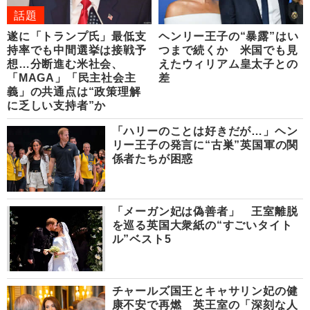
話題
遂に「トランプ氏」最低支
ヘンリー王子の“暴露”はい
持率でも中間選挙は接戦予
つまで続くか 米国でも見
想…分断進む米社会、
えたウィリアム皇太子との
「MAGA」「民主社会主
差
義」の共通点は“政策理解
に乏しい支持者”か
「ハリーのことは好きだが…」ヘン
リー王子の発言に“古巣”英国軍の関
係者たちが困惑
「メーガン妃は偽善者」 王室離脱
を巡る英国大衆紙の“すごいタイト
ル”ベスト5
チャールズ国王とキャサリン妃の健
康不安で再燃 英王室の「深刻な人