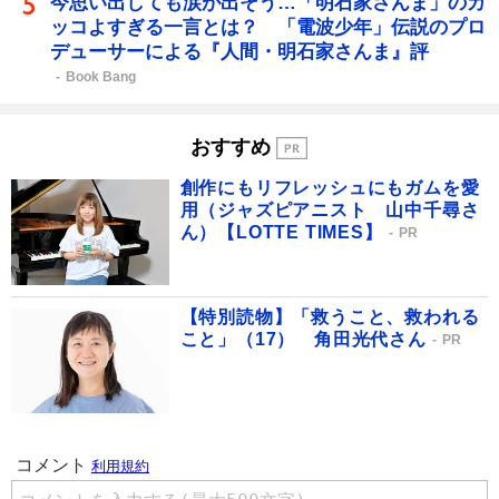
今思い出しても涙が出そう…「明石家さんま」のカ
ッコよすぎる一言とは？ 「電波少年」伝説のプロ
デューサーによる『人間・明石家さんま』評
Book Bang
おすすめ
創作にもリフレッシュにもガムを愛
用（ジャズピアニスト 山中千尋さ
ん）【LOTTE TIMES】
PR
【特別読物】「救うこと、救われる
こと」（17） 角田光代さん
PR