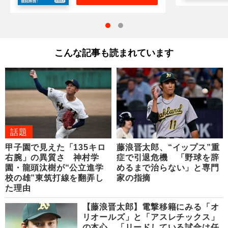
こんな記事も読まれています
話題
甲子園で見えた「135キロ
藤浪晋太郎、“イップス”重
右腕」の異質さ 神村学
症で引退危機 「野球を辞
園・龍頭汰樹が“公立進学
めるまで治らない」と専門
校の雄”東筑打線を翻弄し
家の指摘
た理由
【藤浪晋太郎】電撃移籍にみる「オ
リオールズ」と「アスレチックス」
の本心 「リードしている試合は任