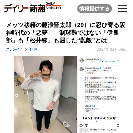
情報提供する
メッツ移籍の藤浪晋太郎（29）に忍び寄る阪
神時代の「悪夢」 制球難ではない「伊良
部」も「松井稼」も屈した“難敵”とは
スポーツ
野球
2024年02月06日