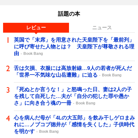
話題の本
レビュー
ニュース
英国で「末席」を用意された天皇陛下を「最前列」
に呼び寄せた人物とは？ 天皇陛下が尊敬される理
由
Book Bang
舌は欠損、衣服には高放射線…9人の若者が死んだ
「世界一不気味な山岳遭難」に迫る
Book Bang
「死ぬとか言うな！」と怒鳴った日、妻は2人の子
を残して自死した…夫が「自分の犯した罪や愚か
さ」に向き合う魂の一冊
Book Bang
心を病んだ母が「4Lの大五郎」を飲み干しゲロまみ
れに…ノブコブ徳井が「感情を失くした」子供時代
を明かす
Book Bang