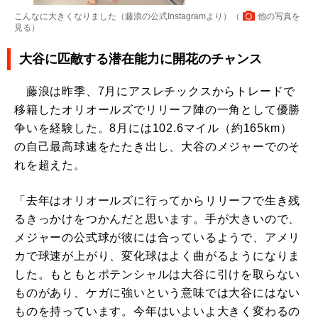
こんなに大きくなりました（藤浪の公式Instagramより）（
他の写真を
見る
）
大谷に匹敵する潜在能力に開花のチャンス
藤浪は昨季、7月にアスレチックスからトレードで
移籍したオリオールズでリリーフ陣の一角として優勝
争いを経験した。8月には102.6マイル（約165km）
の自己最高球速をたたき出し、大谷のメジャーでのそ
れを超えた。
「去年はオリオールズに行ってからリリーフで生き残
るきっかけをつかんだと思います。手が大きいので、
メジャーの公式球が彼には合っているようで、アメリ
カで球速が上がり、変化球はよく曲がるようになりま
した。もともとポテンシャルは大谷に引けを取らない
ものがあり、ケガに強いという意味では大谷にはない
ものを持っています。今年はいよいよ大きく変わるの