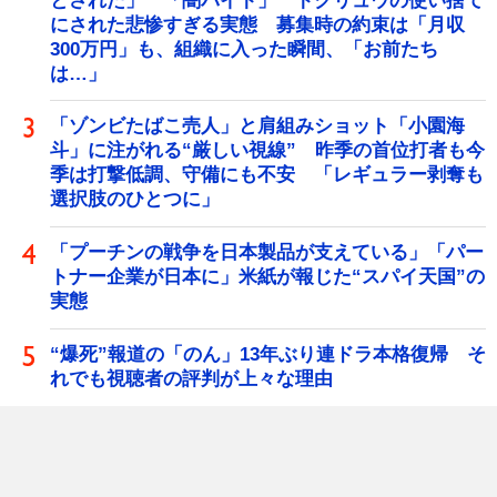
とされた」 「闇バイト」 トクリュウの使い捨て
にされた悲惨すぎる実態 募集時の約束は「月収
300万円」も、組織に入った瞬間、「お前たち
は…」
「ゾンビたばこ売人」と肩組みショット「小園海
斗」に注がれる“厳しい視線” 昨季の首位打者も今
季は打撃低調、守備にも不安 「レギュラー剥奪も
選択肢のひとつに」
「プーチンの戦争を日本製品が支えている」「パー
トナー企業が日本に」米紙が報じた“スパイ天国”の
実態
“爆死”報道の「のん」13年ぶり連ドラ本格復帰 そ
れでも視聴者の評判が上々な理由