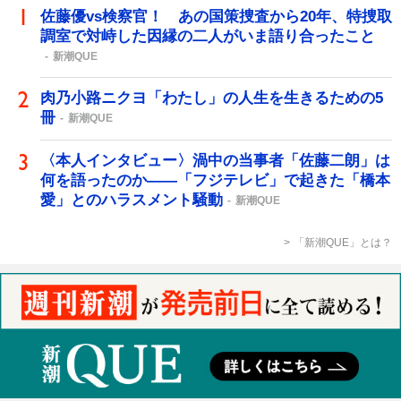
佐藤優vs検察官！ あの国策捜査から20年、特捜取
調室で対峙した因縁の二人がいま語り合ったこと
新潮QUE
肉乃小路ニクヨ「わたし」の人生を生きるための5
冊
新潮QUE
〈本人インタビュー〉渦中の当事者「佐藤二朗」は
何を語ったのか――「フジテレビ」で起きた「橋本
愛」とのハラスメント騒動
新潮QUE
「新潮QUE」とは？