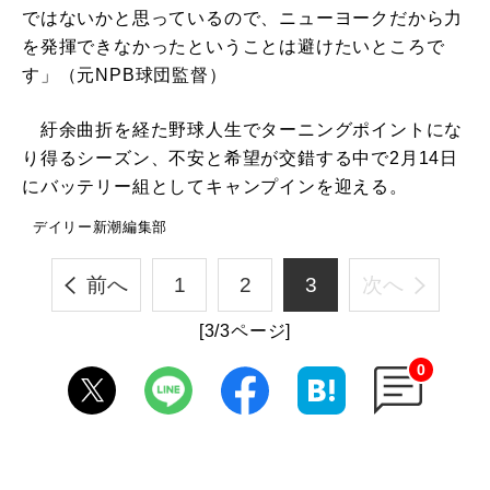
ではないかと思っているので、ニューヨークだから力
を発揮できなかったということは避けたいところで
す」（元NPB球団監督）
紆余曲折を経た野球人生でターニングポイントにな
り得るシーズン、不安と希望が交錯する中で2月14日
にバッテリー組としてキャンプインを迎える。
デイリー新潮編集部
前へ
1
2
3
次へ
[3/3ページ]
0