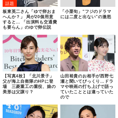
話題
板東英二さん「ゆで卵おま
「小栗旬」“フジのドラマ
へんか？」 局が20個用意
には二度と出ない”の激怒
すると… 「出演料も交通費
も要らん」のゆで卵伝説
【写真4枚】「北川景子」
山田裕貴のお相手が西野七
父が海上自衛隊のHPに登
瀬と聞いてびっくり…ドラ
場 三菱重工の重役、娘の
マや映画の打ち上げで語っ
美形は父譲り？
ていたこととは違っていた
ので