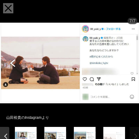
7/7
山田裕貴のInstagramより