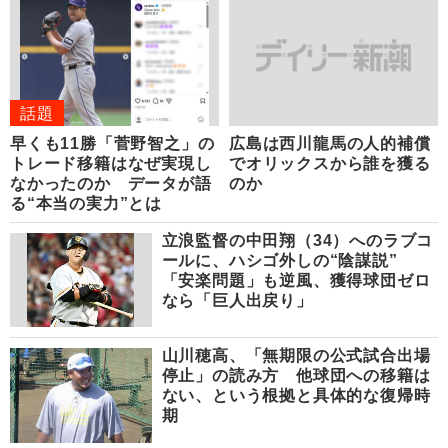
話題
早くも11勝「菅野智之」の
広島は西川龍馬の人的補償
トレード移籍はなぜ実現し
でオリックスから誰を獲る
なかったのか データが語
のか
る“本当の実力”とは
立浪監督の中田翔（34）へのラブコ
ールに、ハシゴ外しの“陰謀説”
「安楽問題」も逆風、獲得球団ゼロ
なら「巨人出戻り」
山川穂高、「無期限の公式試合出場
停止」の読み方 他球団への移籍は
ない、という根拠と具体的な復帰時
期