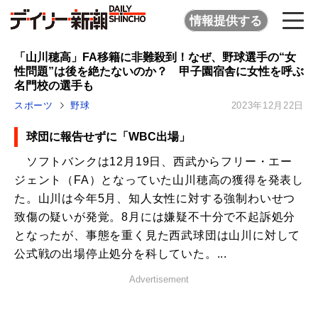
情報提供する
「山川穂高」FA移籍に非難殺到！なぜ、野球選手の“女
性問題”は後を絶たないのか？ 甲子園宿舎に女性を呼ぶ
名門校の選手も
スポーツ
野球
2023年12月22日
球団に報告せずに「WBC出場」
ソフトバンクは12月19日、西武からフリー・エー
ジェント（FA）となっていた山川穂高の獲得を発表し
た。山川は今年5月、知人女性に対する強制わいせつ
致傷の疑いが発覚。8月には嫌疑不十分で不起訴処分
となったが、事態を重く見た西武球団は山川に対して
公式戦の出場停止処分を科していた。...
Advertisement