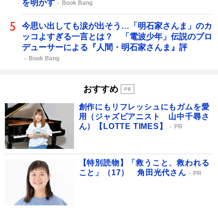
を明かす
Book Bang
今思い出しても涙が出そう…「明石家さんま」のカ
ッコよすぎる一言とは？ 「電波少年」伝説のプロ
デューサーによる『人間・明石家さんま』評
Book Bang
おすすめ
創作にもリフレッシュにもガムを愛
用（ジャズピアニスト 山中千尋さ
ん）【LOTTE TIMES】
PR
【特別読物】「救うこと、救われる
こと」（17） 角田光代さん
PR