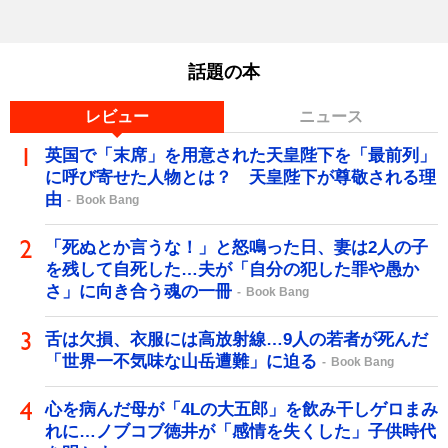
話題の本
レビュー
ニュース
英国で「末席」を用意された天皇陛下を「最前列」
に呼び寄せた人物とは？ 天皇陛下が尊敬される理
由
Book Bang
「死ぬとか言うな！」と怒鳴った日、妻は2人の子
を残して自死した…夫が「自分の犯した罪や愚か
さ」に向き合う魂の一冊
Book Bang
舌は欠損、衣服には高放射線…9人の若者が死んだ
「世界一不気味な山岳遭難」に迫る
Book Bang
心を病んだ母が「4Lの大五郎」を飲み干しゲロまみ
れに…ノブコブ徳井が「感情を失くした」子供時代