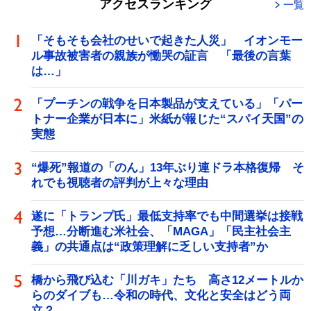
アクセスランキング
一覧
「そもそも会社のせいで起きた人災」 イオンモー
ル事故被害者の親族が慟哭の証言 「最後の言葉
は…」
「プーチンの戦争を日本製品が支えている」「パー
トナー企業が日本に」米紙が報じた“スパイ天国”の
実態
“爆死”報道の「のん」13年ぶり連ドラ本格復帰 そ
れでも視聴者の評判が上々な理由
遂に「トランプ氏」最低支持率でも中間選挙は接戦
予想…分断進む米社会、「MAGA」「民主社会主
義」の共通点は“政策理解に乏しい支持者”か
橋から飛び込む「川ガキ」たち 高さ12メートルか
らのダイブも…令和の時代、文化と安全はどう両
立？