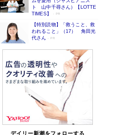
ムを愛用（ジャズピアニス
皇陛下はお元気でおられるか」がサウジ国王の第
ト 山中千尋さん）【LOTTE
一声になる理由
Book Bang
TIMES】
PR
【特別読物】「救うこと、救
われること」（17） 角田光
代さん
PR
デイリー新潮をフォローする