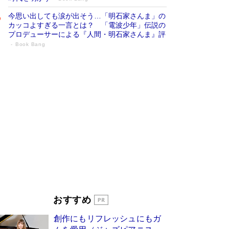
今思い出しても涙が出そう…「明石家さんま」の
カッコよすぎる一言とは？ 「電波少年」伝説の
プロデューサーによる『人間・明石家さんま』評
Book Bang
「宇宙兄弟」最終46巻がベストセラー1
位 宇宙開発への関心を押し上げた18年の
物語に幕 特装版には「宇宙で描かれたマ
ンガ」も収録
Book Bang
美輪明宏 晩年の回答を集めた『ほほえんで生き
るための人生相談』がランクイン［エンターテイ
メントベストセラー］
Book Bang
「『火垂るの墓』は、大嘘である」原作者が抱き
続けた“自責の念”とは…「自己憐憫は描きたくな
い」監督が徹底的にこだわったこと（後編） #
戦争の記憶
Book Bang
東野圭吾、伊坂幸太郎の人気シリーズ最新作どち
おすすめ
らも文庫化 映画化された直木賞受賞作もランク
イン［文庫ベストセラー］
Book Bang
創作にもリフレッシュにもガ
皇室はなぜ世界から尊敬されているのか？ 「天