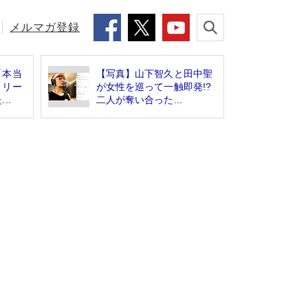
メルマガ登録
「本当
【写真】山下智久と田中聖
トリー
が女性を巡って一触即発!?
..
二人が奪い合った...