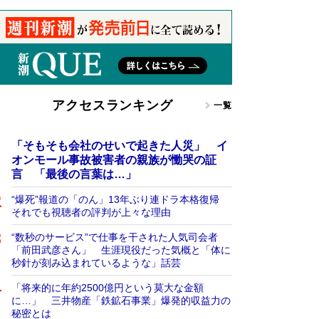
アクセスランキング
一覧
「そもそも会社のせいで起きた人災」 イ
オンモール事故被害者の親族が慟哭の証
言 「最後の言葉は…」
“爆死”報道の「のん」13年ぶり連ドラ本格復帰
それでも視聴者の評判が上々な理由
“数秒のサービス”で仕事を干された人気司会者
「前田武彦さん」 生涯現役だった気概と「体に
秒針が刻み込まれているような」話芸
「将来的に年約2500億円という莫大な金額
に…」 三井物産「鉄鉱石事業」爆発的収益力の
秘密とは