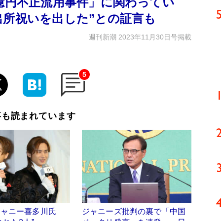
5億円不正流用事件」に関わってい
出所祝いを出した”との証言も
週刊新潮 2023年11月30日号掲載
5
事も読まれています
ジャニー喜多川氏
ジャニーズ批判の裏で「中国