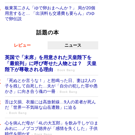
板東英二さん「ゆで卵おまへんか？」 局が20個
用意すると… 「出演料も交通費も要らん」のゆ
で卵伝説
話題の本
レビュー
ニュース
英国で「末席」を用意された天皇陛下を
「最前列」に呼び寄せた人物とは？ 天皇
陛下が尊敬される理由
Book Bang
「死ぬとか言うな！」と怒鳴った日、妻は2人の
子を残して自死した…夫が「自分の犯した罪や愚
かさ」に向き合う魂の一冊
Book Bang
舌は欠損、衣服には高放射線…9人の若者が死ん
だ「世界一不気味な山岳遭難」に迫る
Book Bang
心を病んだ母が「4Lの大五郎」を飲み干しゲロま
みれに…ノブコブ徳井が「感情を失くした」子供
時代を明かす
Book Bang