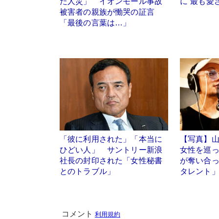
た人災」 イオンモール事故
に“最も愛
被害者の親族が慟哭の証言
「最後の言葉は…」
「彼に利用された」「本当に
【写真】
ひどい人」 サントリー新浪
女性を巡っ
社長の封印された「女性秘書
が奪い合
とのトラブル」
タレント