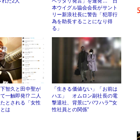
された2人”
ベッタリ発言」を連発… 日
本ウイグル協会会長がサント
リー新浪社長に警告「犯罪行
為を助長することになり得
る」
山下智久と田中聖が
「生きる価値ない」「お前は
て一触即発!? 二人
ハエ」 オムロン副社長の電
ったとされる「女性
撃退社、背景に“パワハラ”“女
」とは
性社員との関係”