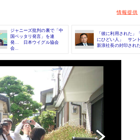
情報提供
ジャニーズ批判の裏で「中
「彼に利用された」
国ベッタリ発言」を連
にひどい人」 サン
発… 日本ウイグル協会
新浪社長の封印された.
会...