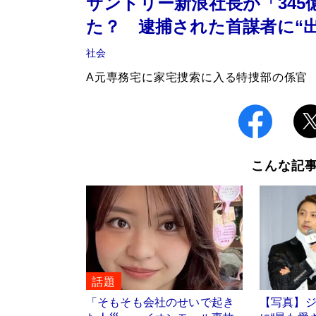
サントリー新浪社長が「34
た？ 逮捕された首謀者に“
社会
A元専務宅に家宅捜索に入る特捜部の係官
こんな記
話題
「そもそも会社のせいで起き
【写真】