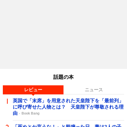
話題の本
レビュー
ニュース
英国で「末席」を用意された天皇陛下を「最前列」
に呼び寄せた人物とは？ 天皇陛下が尊敬される理
由
Book Bang
「死ぬとか言うな！」と怒鳴った日、妻は2人の子