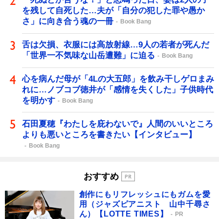
を残して自死した…夫が「自分の犯した罪や愚か
さ」に向き合う魂の一冊
Book Bang
舌は欠損、衣服には高放射線…9人の若者が死んだ
「世界一不気味な山岳遭難」に迫る
Book Bang
心を病んだ母が「4Lの大五郎」を飲み干しゲロまみ
れに…ノブコブ徳井が「感情を失くした」子供時代
を明かす
Book Bang
石田夏穂『わたしを庇わないで』人間のいいところ
よりも悪いところを書きたい【インタビュー】
Book Bang
おすすめ
創作にもリフレッシュにもガムを愛
用（ジャズピアニスト 山中千尋さ
ん）【LOTTE TIMES】
PR