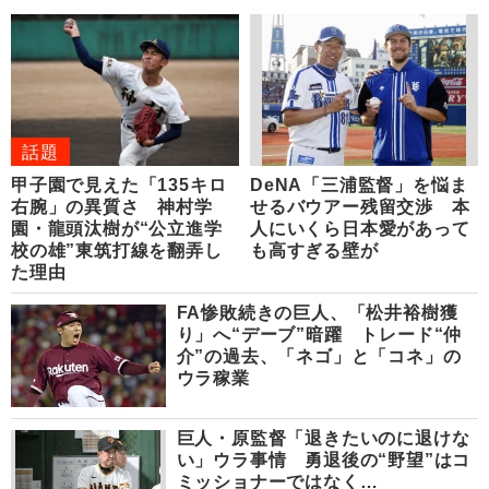
話題
甲子園で見えた「135キロ
DeNA「三浦監督」を悩ま
右腕」の異質さ 神村学
せるバウアー残留交渉 本
園・龍頭汰樹が“公立進学
人にいくら日本愛があって
校の雄”東筑打線を翻弄し
も高すぎる壁が
た理由
FA惨敗続きの巨人、「松井裕樹獲
り」へ“デーブ”暗躍 トレード“仲
介”の過去、「ネゴ」と「コネ」の
ウラ稼業
巨人・原監督「退きたいのに退けな
い」ウラ事情 勇退後の“野望”はコ
ミッショナーではなく…