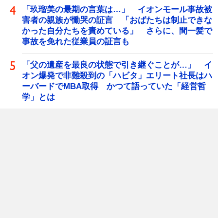
「玖瑠美の最期の言葉は…」 イオンモール事故被
害者の親族が慟哭の証言 「おばたちは制止できな
かった自分たちを責めている」 さらに、間一髪で
事故を免れた従業員の証言も
「父の遺産を最良の状態で引き継ぐことが…」 イ
オン爆発で非難殺到の「ハビタ」エリート社長はハ
ーバードでMBA取得 かつて語っていた「経営哲
学」とは