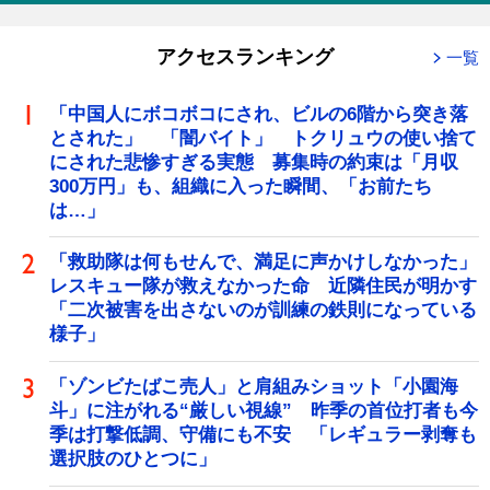
アクセスランキング
一覧
「中国人にボコボコにされ、ビルの6階から突き落
とされた」 「闇バイト」 トクリュウの使い捨て
にされた悲惨すぎる実態 募集時の約束は「月収
300万円」も、組織に入った瞬間、「お前たち
は…」
「救助隊は何もせんで、満足に声かけしなかった」
レスキュー隊が救えなかった命 近隣住民が明かす
「二次被害を出さないのが訓練の鉄則になっている
様子」
「ゾンビたばこ売人」と肩組みショット「小園海
斗」に注がれる“厳しい視線” 昨季の首位打者も今
季は打撃低調、守備にも不安 「レギュラー剥奪も
選択肢のひとつに」