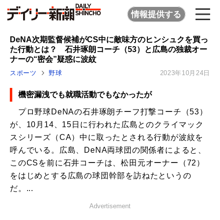
情報提供する
DeNA次期監督候補がCS中に敵味方のヒンシュクを買っ
た行動とは？ 石井琢朗コーチ（53）と広島の独裁オー
ナーの“密会”疑惑に波紋
スポーツ
野球
2023年10月24日
機密漏洩でも就職活動でもなかったが
プロ野球DeNAの石井琢朗チーフ打撃コーチ（53）
が、10月14、15日に行われた広島とのクライマック
スシリーズ（CA）中に取ったとされる行動が波紋を
呼んでいる。広島、DeNA両球団の関係者によると、
このCSを前に石井コーチは、松田元オーナー（72）
をはじめとする広島の球団幹部を訪ねたというの
だ。...
Advertisement