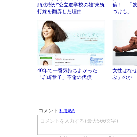
頭汰樹が“公立進学校の雄”東筑
倫！ 「
打線を翻弄した理由
づけも」
40年で一番気持ちよかった
女性はなぜ
「岩崎恭子」不倫の代償
ぶ」のか