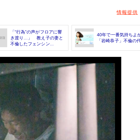
情報提供
「“行為”の声がフロアに響
40年で一番気持ちよ
き渡り…」 教え子の妻と
「岩崎恭子」不倫の
不倫したフェンシン...