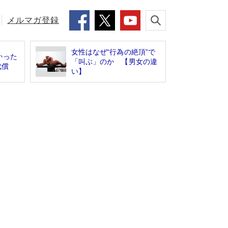
メルマガ登録
女性はなぜ“行為の絶頂”で
かった
「叫ぶ」のか 【男女の違
代償
い】