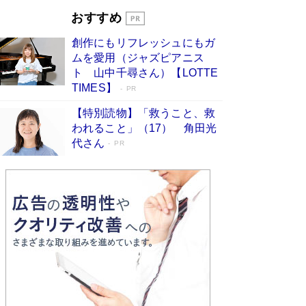
開発への関心を押し上げた18年の物語に幕 特装
おすすめ
版には「宇宙で描かれたマンガ」も収録
Book Bang
創作にもリフレッシュにもガ
友近氏、絶賛！ 鎌倉を舞台に、孤独を抱えた
ムを愛用（ジャズピアニス
人々が新たな一歩を踏み出す連作短篇集『海のほ
ト 山中千尋さん）【LOTTE
とりのプラネット』試し読み
Book Bang
TIMES】
PR
【特別読物】「救うこと、救
われること」（17） 角田光
代さん
PR