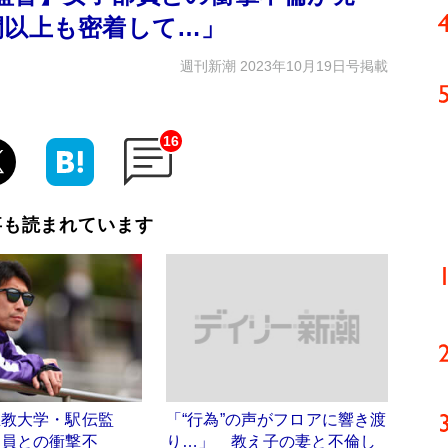
間以上も密着して…」
週刊新潮 2023年10月19日号掲載
16
事も読まれています
立教大学・駅伝監
「“行為”の声がフロアに響き渡
部員との衝撃不
り…」 教え子の妻と不倫し