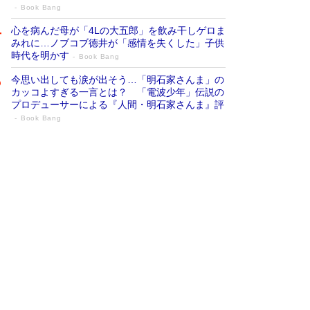
Book Bang
心を病んだ母が「4Lの大五郎」を飲み干しゲロま
みれに…ノブコブ徳井が「感情を失くした」子供
時代を明かす
Book Bang
今思い出しても涙が出そう…「明石家さんま」の
カッコよすぎる一言とは？ 「電波少年」伝説の
プロデューサーによる『人間・明石家さんま』評
Book Bang
「『火垂るの墓』は、大嘘である」原作者
が抱き続けた“自責の念”とは…「自己憐憫
は描きたくない」監督が徹底的にこだわっ
たこと（後編） #戦争の記憶
Book Bang
「叱って伸びるやつは、褒めたらもっと伸びる」
俳優・高嶋政伸が家族に教わった“人を育てるコ
ツ”…芸への考え方を明かす
Book Bang
美輪明宏 晩年の回答を集めた『ほほえんで生き
るための人生相談』がランクイン［エンターテイ
メントベストセラー］
Book Bang
「宇宙兄弟」最終46巻がベストセラー1位 宇宙