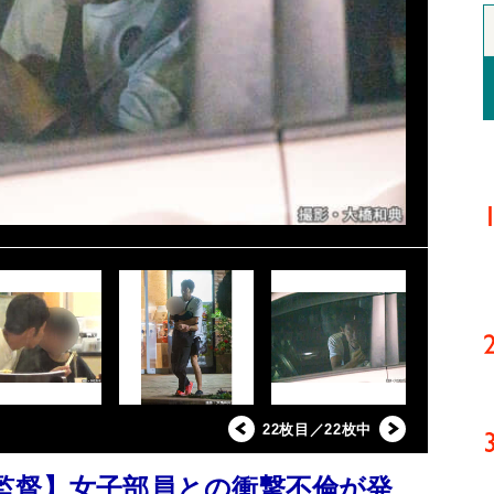
22枚目／22枚中
監督】女子部員との衝撃不倫が発