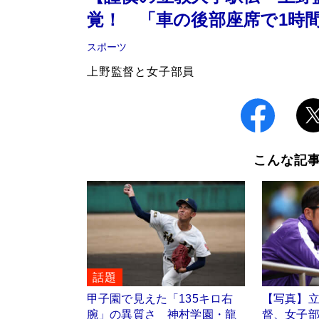
覚！ 「車の後部座席で1時
スポーツ
上野監督と女子部員
こんな記
話題
甲子園で見えた「135キロ右
【写真】
腕」の異質さ 神村学園・龍
督、女子