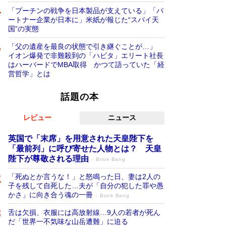
「プーチンの戦争を日本製品が支えている」「パ
ートナー企業が日本に」米紙が報じた“スパイ天
国”の実態
「父の遺産を最良の状態で引き継ぐことが…」
イオン爆発で非難殺到の「ハビタ」エリート社長
はハーバードでMBA取得 かつて語っていた「経
営哲学」とは
話題の本
レビュー
ニュース
英国で「末席」を用意された天皇陛下を
「最前列」に呼び寄せた人物とは？ 天皇
陛下が尊敬される理由
Book Bang
「死ぬとか言うな！」と怒鳴った日、妻は2人の
子を残して自死した…夫が「自分の犯した罪や愚
かさ」に向き合う魂の一冊
Book Bang
舌は欠損、衣服には高放射線…9人の若者が死ん
だ「世界一不気味な山岳遭難」に迫る