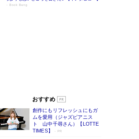
Book Bang
73歳でも働くしかない 「老後レス時代」
に交通誘導員の独白が話題
Book Bang
「『火垂るの墓』は、大嘘である」原作者が抱き
続けた“自責の念”とは…「自己憐憫は描きたくな
い」監督が徹底的にこだわったこと（後編） #
戦争の記憶
Book Bang
「なんで？ そんな馬鹿な……」90歳になった作
家・阿刀田高さんが、ひとり暮らしの生活を明か
す
Book Bang
友近氏、絶賛！ 鎌倉を舞台に、孤独を抱えた
人々が新たな一歩を踏み出す連作短篇集『海のほ
とりのプラネット』試し読み
Book Bang
おすすめ
和田秀樹の70代、80代向け新書がベスト3を独
占 上半期1位にも選出［新書ベストセラー］
創作にもリフレッシュにもガ
Book Bang
ムを愛用（ジャズピアニス
ト 山中千尋さん）【LOTTE
TIMES】
PR