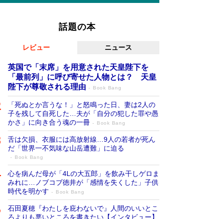
話題の本
レビュー
ニュース
英国で「末席」を用意された天皇陛下を
「最前列」に呼び寄せた人物とは？ 天皇
陛下が尊敬される理由
Book Bang
「死ぬとか言うな！」と怒鳴った日、妻は2人の
子を残して自死した…夫が「自分の犯した罪や愚
かさ」に向き合う魂の一冊
Book Bang
舌は欠損、衣服には高放射線…9人の若者が死ん
だ「世界一不気味な山岳遭難」に迫る
Book Bang
心を病んだ母が「4Lの大五郎」を飲み干しゲロま
みれに…ノブコブ徳井が「感情を失くした」子供
時代を明かす
Book Bang
石田夏穂『わたしを庇わないで』人間のいいとこ
ろよりも悪いところを書きたい【インタビュー】