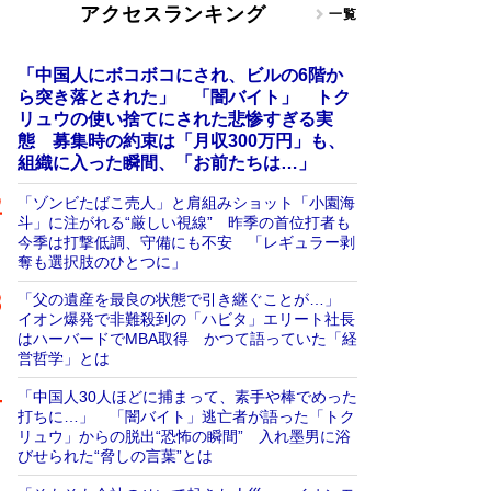
アクセスランキング
一覧
「中国人にボコボコにされ、ビルの6階か
ら突き落とされた」 「闇バイト」 トク
リュウの使い捨てにされた悲惨すぎる実
態 募集時の約束は「月収300万円」も、
組織に入った瞬間、「お前たちは…」
「ゾンビたばこ売人」と肩組みショット「小園海
斗」に注がれる“厳しい視線” 昨季の首位打者も
今季は打撃低調、守備にも不安 「レギュラー剥
奪も選択肢のひとつに」
「父の遺産を最良の状態で引き継ぐことが…」
イオン爆発で非難殺到の「ハビタ」エリート社長
はハーバードでMBA取得 かつて語っていた「経
営哲学」とは
「中国人30人ほどに捕まって、素手や棒でめった
打ちに…」 「闇バイト」逃亡者が語った「トク
リュウ」からの脱出“恐怖の瞬間” 入れ墨男に浴
びせられた“脅しの言葉”とは