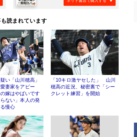
ネット書店で購入する
事も読まれています
の疑い「山川穂高」
「10キロ激ヤセした」 山川
び愛妻家をアピー
穂高の近況、秘密裏で「シー
チの嫁はやばいです
クレット練習」を開始
怒らない」本人の発
える慢心