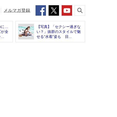
メルマガ登録
のに…
【写真】「セクシー過ぎな
ズが全
い？」抜群のスタイルで魅
..
せる“水着”姿も 目...