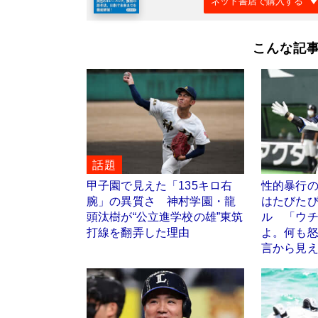
ネット書店で購入する
こんな記
話題
甲子園で見えた「135キロ右
性的暴行
腕」の異質さ 神村学園・龍
はたびた
頭汰樹が“公立進学校の雄”東筑
ル 「ウ
打線を翻弄した理由
よ。何も
言から見