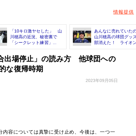
情報提供
「10キロ激ヤセした」 山
あんなに売れていた
川穂高の近況、秘密裏で
山川穂高の球団グッ
「シークレット練習」...
部消えた！ ライオン.
合出場停止」の読み方 他球団への
的な復帰時期
2023年09月05日
分内容については真摯に受け止め、今後は、一つ一