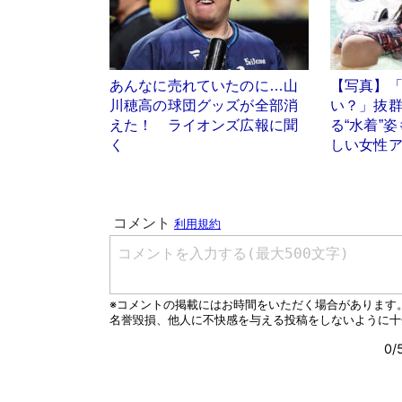
あんなに売れていたのに…山
【写真】
川穂高の球団グッズが全部消
い？」抜
えた！ ライオンズ広報に聞
る“水着”
く
しい女性ア