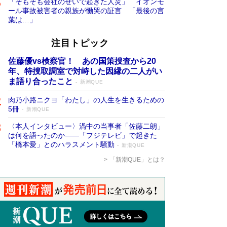
「そもそも会社のせいで起きた人災」 イオンモ
ール事故被害者の親族が慟哭の証言 「最後の言
葉は…」
注目トピック
佐藤優vs検察官！ あの国策捜査から20
年、特捜取調室で対峙した因縁の二人がい
ま語り合ったこと
新潮QUE
肉乃小路ニクヨ「わたし」の人生を生きるための
5冊
新潮QUE
〈本人インタビュー〉渦中の当事者「佐藤二朗」
は何を語ったのか――「フジテレビ」で起きた
「橋本愛」とのハラスメント騒動
新潮QUE
「新潮QUE」とは？