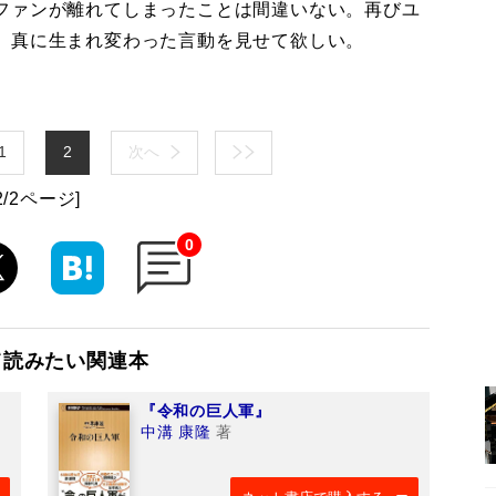
ファンが離れてしまったことは間違いない。再びユ
、真に生まれ変わった言動を見せて欲しい。
1
2
次へ
2/2ページ]
0
て読みたい関連本
『令和の巨人軍』
中溝 康隆
著