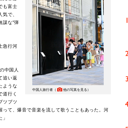
でも富士
人気で、
無謀な“弾
士急行河
代の中国人
て追い返
たような
中国人旅行者（
他の写真を見る
）
で道行く
ブツブツ
握って、爆音で音楽を流して歌うこともあった。河
た」