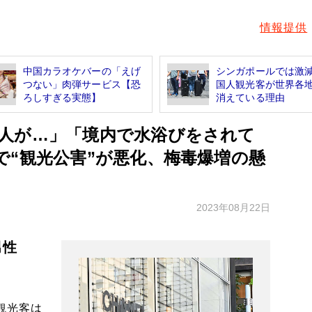
情報提供
中国カラオケバーの「えげ
シンガポールでは激
つない」肉弾サービス【恐
国人観光客が世界各
ろしすぎる実態】
消えている理由
人が…」「境内で水浴びをされて
で“観光公害”が悪化、梅毒爆増の懸
2023年08月22日
男性
観光客は