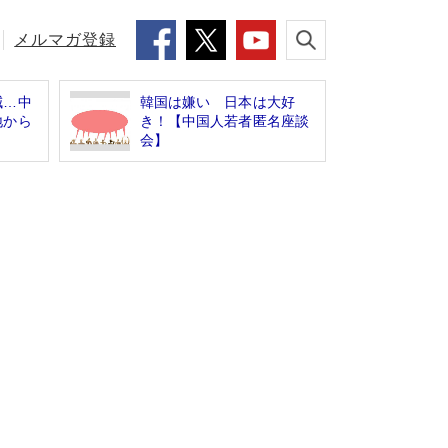
メルマガ登録
減…中
韓国は嫌い 日本は大好
地から
き！【中国人若者匿名座談
会】