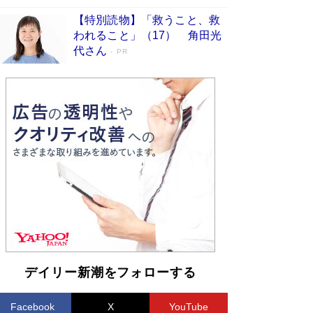
【特別読物】「救うこと、救
われること」（17） 角田光
代さん
PR
デイリー新潮をフォローする
Facebook
X
YouTube