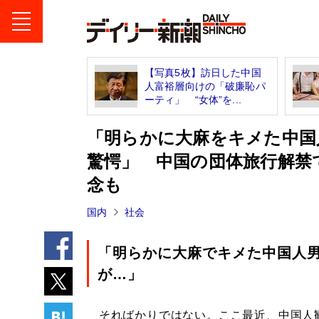
【写真5枚】訪日した中国
人富裕層向けの「破廉恥パ
ーティ」 “女体”を...
「明らかに大麻をキメた中国
驚愕」 中国の団体旅行解禁
念も
国内
社会
「明らかに大麻でキメた中国人
が…」
そればかりではない。ここ最近、中国人