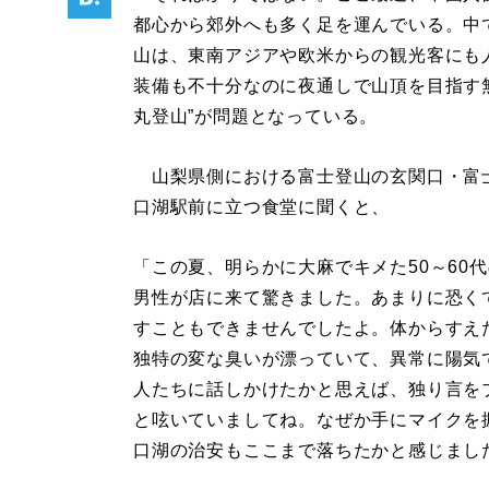
都心から郊外へも多く足を運んでいる。中
山は、東南アジアや欧米からの観光客にも
装備も不十分なのに夜通しで山頂を目指す
丸登山”が問題となっている。
山梨県側における富士登山の玄関口・富
口湖駅前に立つ食堂に聞くと、
「この夏、明らかに大麻でキメた50～60
男性が店に来て驚きました。あまりに恐く
すこともできませんでしたよ。体からすえ
独特の変な臭いが漂っていて、異常に陽気
人たちに話しかけたかと思えば、独り言を
と呟いていましてね。なぜか手にマイクを
口湖の治安もここまで落ちたかと感じまし