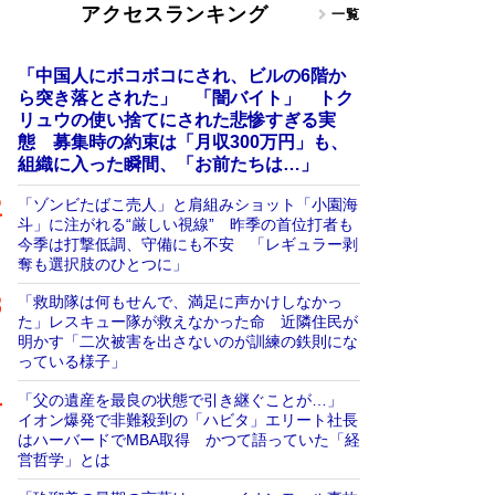
アクセスランキング
一覧
「中国人にボコボコにされ、ビルの6階か
ら突き落とされた」 「闇バイト」 トク
リュウの使い捨てにされた悲惨すぎる実
態 募集時の約束は「月収300万円」も、
組織に入った瞬間、「お前たちは…」
「ゾンビたばこ売人」と肩組みショット「小園海
斗」に注がれる“厳しい視線” 昨季の首位打者も
今季は打撃低調、守備にも不安 「レギュラー剥
奪も選択肢のひとつに」
「救助隊は何もせんで、満足に声かけしなかっ
た」レスキュー隊が救えなかった命 近隣住民が
明かす「二次被害を出さないのが訓練の鉄則にな
っている様子」
「父の遺産を最良の状態で引き継ぐことが…」
イオン爆発で非難殺到の「ハビタ」エリート社長
はハーバードでMBA取得 かつて語っていた「経
営哲学」とは