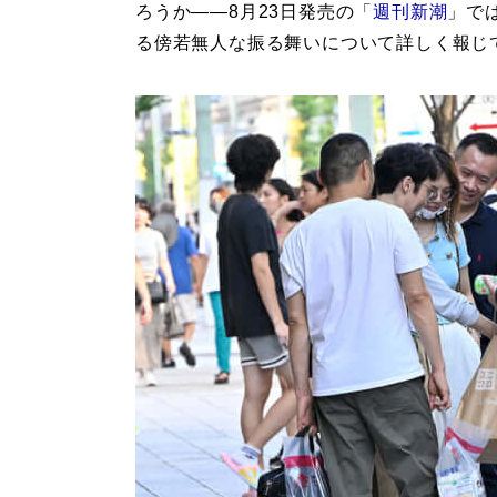
ろうか――8月23日発売の「
週刊新潮
」で
る傍若無人な振る舞いについて詳しく報じ