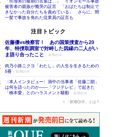
「玖瑠美の最期の言葉は…」 イオンモール事故
被害者の親族が慟哭の証言 「おばたちは制止で
きなかった自分たちを責めている」 さらに、間
一髪で事故を免れた従業員の証言も
注目トピック
佐藤優vs検察官！ あの国策捜査から20
年、特捜取調室で対峙した因縁の二人がい
ま語り合ったこと
新潮QUE
肉乃小路ニクヨ「わたし」の人生を生きるための
5冊
新潮QUE
〈本人インタビュー〉渦中の当事者「佐藤二朗」
は何を語ったのか――「フジテレビ」で起きた
「橋本愛」とのハラスメント騒動
新潮QUE
「新潮QUE」とは？