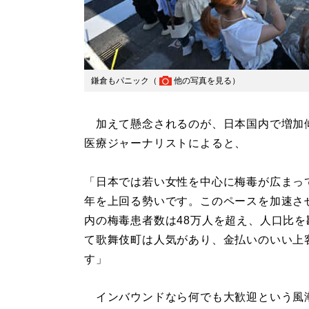
鎌倉もパニック（
他の写真を見る
）
加えて懸念されるのが、日本国内で増加
医療ジャーナリストによると、
「日本では若い女性を中心に梅毒が広まって
年を上回る勢いです。このペースを加速さ
内の梅毒患者数は48万人を超え、人口比を
て歌舞伎町は人気があり、金払いのいい上
す」
インバウンドなら何でも大歓迎という風