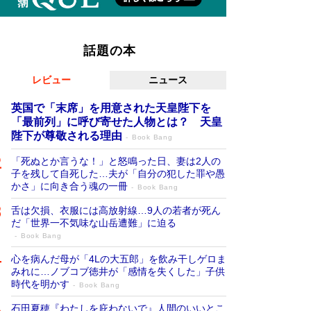
話題の本
レビュー
ニュース
英国で「末席」を用意された天皇陛下を
「最前列」に呼び寄せた人物とは？ 天皇
陛下が尊敬される理由
Book Bang
「死ぬとか言うな！」と怒鳴った日、妻は2人の
子を残して自死した…夫が「自分の犯した罪や愚
かさ」に向き合う魂の一冊
Book Bang
舌は欠損、衣服には高放射線…9人の若者が死ん
だ「世界一不気味な山岳遭難」に迫る
Book Bang
心を病んだ母が「4Lの大五郎」を飲み干しゲロま
みれに…ノブコブ徳井が「感情を失くした」子供
時代を明かす
Book Bang
石田夏穂『わたしを庇わないで』人間のいいとこ