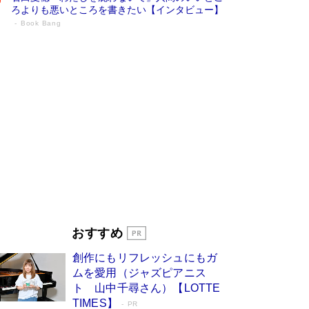
ろよりも悪いところを書きたい【インタビュー】
Book Bang
73歳でも働くしかない 「老後レス時代」
に交通誘導員の独白が話題
Book Bang
「なんで？ そんな馬鹿な……」90歳になった作
家・阿刀田高さんが、ひとり暮らしの生活を明か
す
Book Bang
追悼・東野圭吾さん 週間ベストセラーランキン
グに『容疑者Xの献身』『白夜行』など代表作が
並ぶ［文庫ベストセラー］
Book Bang
和田秀樹の70代、80代向け新書がベスト3を独
占 上半期1位にも選出［新書ベストセラー］
Book Bang
「『火垂るの墓』は、大嘘である」原作者が抱き
おすすめ
続けた“自責の念”とは…「自己憐憫は描きたくな
い」監督が徹底的にこだわったこと（後編） #
創作にもリフレッシュにもガ
戦争の記憶
Book Bang
ムを愛用（ジャズピアニス
ト 山中千尋さん）【LOTTE
TIMES】
PR