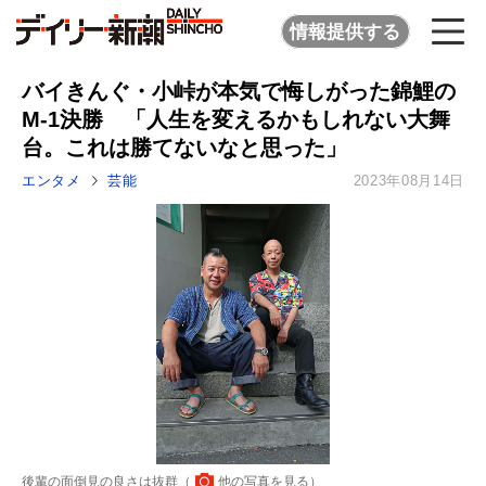
情報提供する
バイきんぐ・小峠が本気で悔しがった錦鯉の
M-1決勝 「人生を変えるかもしれない大舞
台。これは勝てないなと思った」
エンタメ
芸能
2023年08月14日
後輩の面倒見の良さは抜群（
他の写真を見る
）