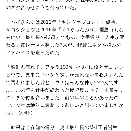
のネタ合わせに立ち合っていた。
バイきんぐは2012年「キングオブコント」優勝、
ザコシショウは2016年「R-1ぐらんぷり」優勝（ちな
みに史上最年長の42歳）である。文字通り「人生が変
わる」賞レースを制した2人が、錦鯉にネタや構成の
アドバイスを送ったのだ。
「錦鯉も売れて、アキラ100％（48）に僕とザコシシ
ョウで、見事に『ハゲと裸しか売れない事務所』なん
て言われましたけど、ウチはみんな仲がいいんです
よ。この時も仕事が終わった後で集まって、本番ギリ
ギリまで付き合いました。前の年のことがあったの
で、今年は絶対に優勝して欲しいと思っていましたか
ら」（小峠）
結果はご存知の通り。史上最年長のM-1王者誕生