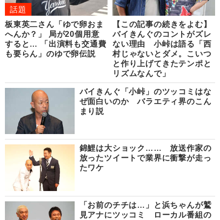
話題
板東英二さん「ゆで卵おま
【この記事の続きをよむ】
へんか？」 局が20個用意
バイきんぐのコントがズレ
すると… 「出演料も交通費
ない理由 小峠は語る「西
も要らん」のゆで卵伝説
村じゃないとダメ。こいつ
と作り上げてきたテンポと
リズムなんで」
バイきんぐ「小峠」のツッコミはな
ぜ面白いのか バラエティ界のこん
まり説
錦鯉は大ショック…… 放送作家の
放ったツイートで業界に衝撃が走っ
たワケ
「お前のチチは…」と浜ちゃんが鷲
見アナにツッコミ ローカル番組の