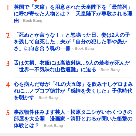
英国で「末席」を用意された天皇陛下を「最前列」
に呼び寄せた人物とは？ 天皇陛下が尊敬される理
由
Book Bang
「死ぬとか言うな！」と怒鳴った日、妻は2人の子
を残して自死した…夫が「自分の犯した罪や愚か
さ」に向き合う魂の一冊
Book Bang
舌は欠損、衣服には高放射線…9人の若者が死んだ
「世界一不気味な山岳遭難」に迫る
Book Bang
心を病んだ母が「4Lの大五郎」を飲み干しゲロまみ
れに…ノブコブ徳井が「感情を失くした」子供時代
を明かす
Book Bang
事故物件住みます芸人・松原タニシがいわくつきの
部屋を大公開 漫画家・清野とおるが聞いた衝撃の
体験とは？
Book Bang