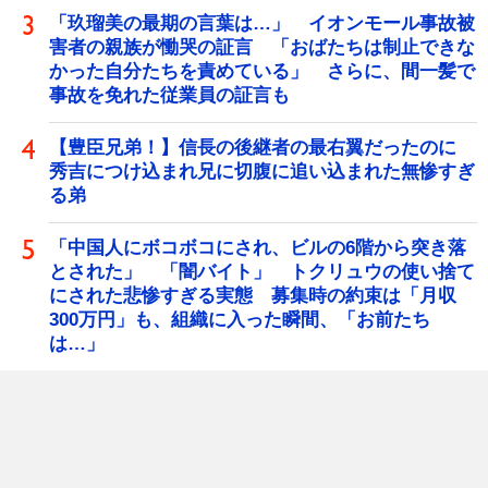
「玖瑠美の最期の言葉は…」 イオンモール事故被
害者の親族が慟哭の証言 「おばたちは制止できな
かった自分たちを責めている」 さらに、間一髪で
事故を免れた従業員の証言も
【豊臣兄弟！】信長の後継者の最右翼だったのに
秀吉につけ込まれ兄に切腹に追い込まれた無惨すぎ
る弟
「中国人にボコボコにされ、ビルの6階から突き落
とされた」 「闇バイト」 トクリュウの使い捨て
にされた悲惨すぎる実態 募集時の約束は「月収
300万円」も、組織に入った瞬間、「お前たち
は…」