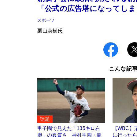
「公式の広告塔になってしま
スポーツ
栗山英樹氏
こんな記
話題
甲子園で見えた「135キロ右
【WBC】
腕」の異質さ 神村学園・龍
に行った