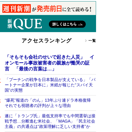
アクセスランキング
一覧
「そもそも会社のせいで起きた人災」 イ
オンモール事故被害者の親族が慟哭の証
言 「最後の言葉は…」
「プーチンの戦争を日本製品が支えている」「パ
ートナー企業が日本に」米紙が報じた“スパイ天
国”の実態
“爆死”報道の「のん」13年ぶり連ドラ本格復帰
それでも視聴者の評判が上々な理由
遂に「トランプ氏」最低支持率でも中間選挙は接
戦予想…分断進む米社会、「MAGA」「民主社会
主義」の共通点は“政策理解に乏しい支持者”か