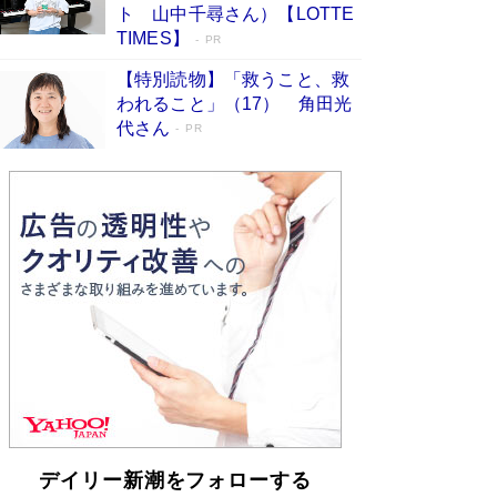
「不意に涙が出そうに…」高嶋政伸が明かし
ト 山中千尋さん）【LOTTE
た“13歳の娘を暴行する役”への葛藤 インティマ
TIMES】
PR
シーコーディネーターに支えられたNHK『大奥』
の裏側
Book Bang
【特別読物】「救うこと、救
われること」（17） 角田光
代さん
PR
デイリー新潮をフォローする