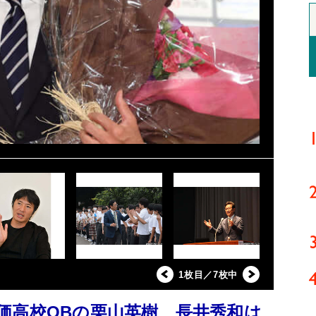
1枚目／7枚中
価高校OBの栗山英樹 長井秀和は