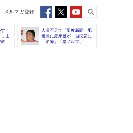
メルマガ登録
かす
人員不足で「聖教新聞」配
てしま
達員に彦摩呂が 自民党に
...
「名簿」「票ノルマ」...