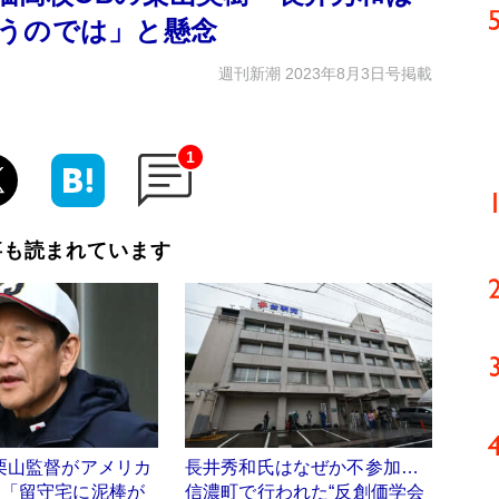
うのでは」と懸念
週刊新潮 2023年8月3日号掲載
1
事も読まれています
栗山監督がアメリカ
長井秀和氏はなぜか不参加…
ら「留守宅に泥棒が
信濃町で行われた“反創価学会