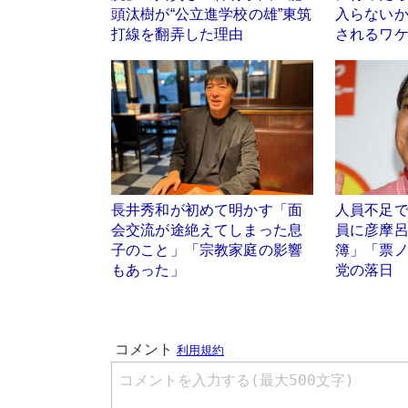
頭汰樹が“公立進学校の雄”東筑
入らない
打線を翻弄した理由
されるワ
長井秀和が初めて明かす「面
人員不足
会交流が途絶えてしまった息
員に彦摩
子のこと」「宗教家庭の影響
簿」「票
もあった」
党の落日