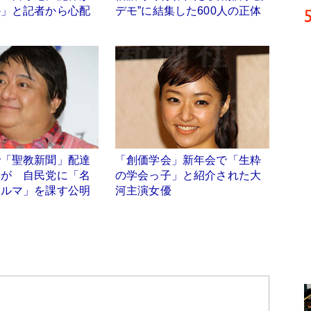
か」と記者から心配
デモ”に結集した600人の正体
ケ
で「聖教新聞」配達
「創価学会」新年会で「生粋
呂が 自民党に「名
の学会っ子」と紹介された大
ノルマ」を課す公明
河主演女優