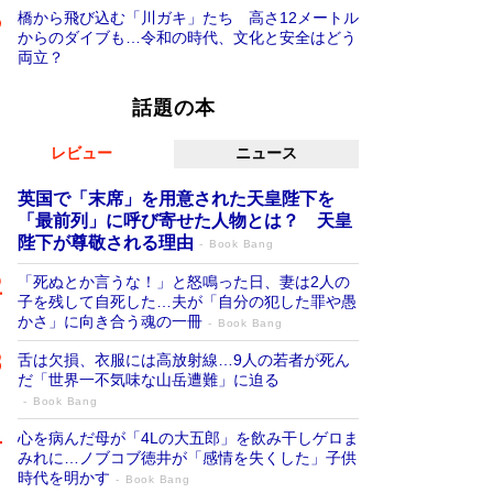
橋から飛び込む「川ガキ」たち 高さ12メートル
からのダイブも…令和の時代、文化と安全はどう
両立？
話題の本
レビュー
ニュース
英国で「末席」を用意された天皇陛下を
「最前列」に呼び寄せた人物とは？ 天皇
陛下が尊敬される理由
Book Bang
「死ぬとか言うな！」と怒鳴った日、妻は2人の
子を残して自死した…夫が「自分の犯した罪や愚
かさ」に向き合う魂の一冊
Book Bang
舌は欠損、衣服には高放射線…9人の若者が死ん
だ「世界一不気味な山岳遭難」に迫る
Book Bang
心を病んだ母が「4Lの大五郎」を飲み干しゲロま
みれに…ノブコブ徳井が「感情を失くした」子供
時代を明かす
Book Bang