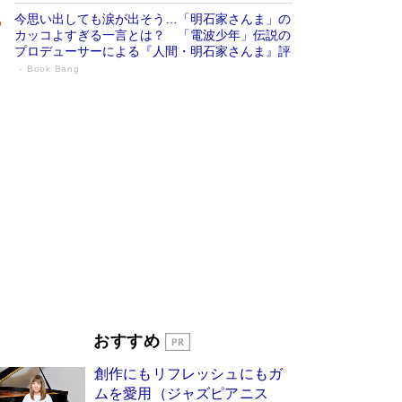
今思い出しても涙が出そう…「明石家さんま」の
カッコよすぎる一言とは？ 「電波少年」伝説の
プロデューサーによる『人間・明石家さんま』評
Book Bang
「叱って伸びるやつは、褒めたらもっと伸
びる」俳優・高嶋政伸が家族に教わっ
た“人を育てるコツ”…芸への考え方を明か
す
Book Bang
「『火垂るの墓』は、大嘘である」原作者が抱き
続けた“自責の念”とは…「自己憐憫は描きたくな
い」監督が徹底的にこだわったこと（後編） #
戦争の記憶
Book Bang
美輪明宏 晩年の回答を集めた『ほほえんで生き
るための人生相談』がランクイン［エンターテイ
メントベストセラー］
Book Bang
「宇宙兄弟」最終46巻がベストセラー1位 宇宙
おすすめ
開発への関心を押し上げた18年の物語に幕 特装
版には「宇宙で描かれたマンガ」も収録
創作にもリフレッシュにもガ
Book Bang
ムを愛用（ジャズピアニス