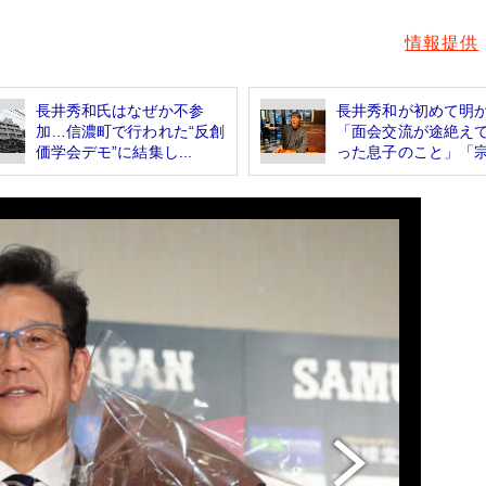
情報提供
長井秀和氏はなぜか不参
長井秀和が初めて明
加…信濃町で行われた“反創
「面会交流が途絶え
価学会デモ”に結集し...
った息子のこと」「宗教