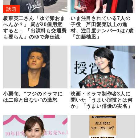
話題
板東英二さん「ゆで卵おま
いま注目されている7人の
へんか？」 局が20個用意
子役 芦田愛菜以上の逸
すると… 「出演料も交通費
材、注目度ナンバー1は7歳
も要らん」のゆで卵伝説
「加藤柚凪」
小栗旬、“フジのドラマに
映画・ドラマ制作者3人に
は二度と出ない”の激怒
聞いた「うまい演技とは何
か」「うまい俳優の実名」