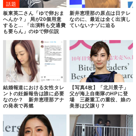
話題
板東英二さん「ゆで卵おま
新井恵理那の原点は日テレ
へんか？」 局が20個用意
なのに、最近は全く出演し
すると… 「出演料も交通費
ていないナゾに迫る
も要らん」のゆで卵伝説
結婚報道における女性タレ
【写真4枚】「北川景子」
ントの妊娠報告は誰に必要
父が海上自衛隊のHPに登
なのか？ 新井恵理那アナ
場 三菱重工の重役、娘の
の発表で再燃
美形は父譲り？