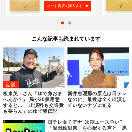
ネット書店で購入する
こんな記事も読まれています
話題
板東英二さん「ゆで卵おま
新井恵理那の原点は日テレ
へんか？」 局が20個用意
なのに、最近は全く出演し
すると… 「出演料も交通費
ていないナゾに迫る
も要らん」のゆで卵伝説
日テレ女子アナ“次期エース争い”
「岩田絵里奈」を心配する声と「黒