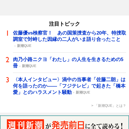
注目トピック
佐藤優vs検察官！ あの国策捜査から20年、特捜取
調室で対峙した因縁の二人がいま語り合ったこと
新潮QUE
肉乃小路ニクヨ「わたし」の人生を生きるための5
冊
新潮QUE
〈本人インタビュー〉渦中の当事者「佐藤二朗」は
何を語ったのか――「フジテレビ」で起きた「橋本
愛」とのハラスメント騒動
新潮QUE
「新潮QUE」とは？