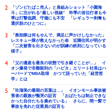
「ゾンビたばこ売人」と肩組みショット「小園海
斗」に注がれる“厳しい視線” 昨季の首位打者も今
季は打撃低調、守備にも不安 「レギュラー剥奪も
選択肢のひとつに」
「救助隊は何もせんで、満足に声かけしなかった」
レスキュー隊が救えなかった命 近隣住民が明かす
「二次被害を出さないのが訓練の鉄則になっている
様子」
「父の遺産を最良の状態で引き継ぐことが…」 イ
オン爆発で非難殺到の「ハビタ」エリート社長はハ
ーバードでMBA取得 かつて語っていた「経営哲
学」とは
「玖瑠美の最期の言葉は…」 イオンモール事故被
害者の親族が慟哭の証言 「おばたちは制止できな
かった自分たちを責めている」 さらに、間一髪で
事故を免れた従業員の証言も