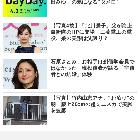
田みゆ」の気になる“タメ口”
【写真4枚】「北川景子」父が海上
自衛隊のHPに登場 三菱重工の重
役、娘の美形は父譲り？
石原さとみ、お相手は創価学会員で
はなかった 現役信者が語る「非信
者との結婚」体験
【写真】竹内由恵アナ、“お泊り”の
朝 膝上20cmの超ミニスカで美脚
を披露