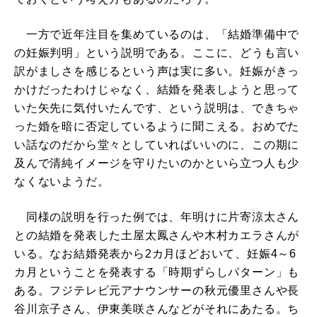
一方で近年注目を集めているのは、「結婚準備中で
の妊娠判明」という説明である。ここに、どうも言い
訳がましさを感じるという声は実に多い。妊娠がきっ
かけだったわけじゃなく、結婚を発表しようと思って
いた矢先に気付いたんです、という説明は、できちゃ
った婚を暗に否定しているように聞こえる。おめでた
い話なのだから堂々としていればいいのに、この期に
及んで清純イメージを守りたいのかといら立つ人も少
なくないようだ。
同様の説明を行った例では、年明けに片寄涼太さん
との結婚を発表した土屋太鳳さんや木村カエラさんが
いる。なお結婚発表から2カ月ほどおいて、妊娠4～6
カ月ということを発表する「時期ずらしパターン」も
ある。フジテレビ元アナウンサーの秋元優里さんや長
谷川京子さん、伊東美咲さんなどがそれにあたる。ち