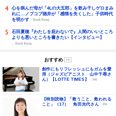
心を病んだ母が「4Lの大五郎」を飲み干しゲロまみ
れに…ノブコブ徳井が「感情を失くした」子供時代
を明かす
Book Bang
石田夏穂『わたしを庇わないで』人間のいいところ
よりも悪いところを書きたい【インタビュー】
Book Bang
おすすめ
創作にもリフレッシュにもガムを愛
用（ジャズピアニスト 山中千尋さ
ん）【LOTTE TIMES】
PR
【特別読物】「救うこと、救われる
こと」（17） 角田光代さん
PR