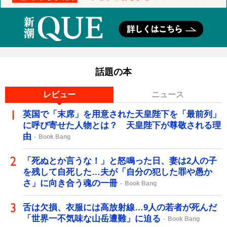
話題の本
レビュー
ニュース
英国で「末席」を用意された天皇陛下を「最前列」
に呼び寄せた人物とは？ 天皇陛下が尊敬される理
由
Book Bang
「死ぬとか言うな！」と怒鳴った日、妻は2人の子
を残して自死した…夫が「自分の犯した罪や愚か
さ」に向き合う魂の一冊
Book Bang
舌は欠損、衣服には高放射線…9人の若者が死んだ
「世界一不気味な山岳遭難」に迫る
Book Bang