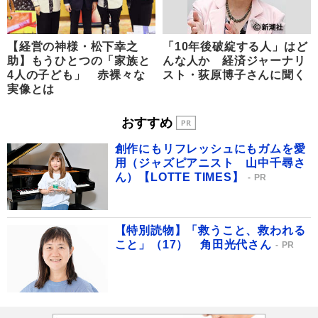
【経営の神様・松下幸之
「10年後破綻する人」はど
助】もうひとつの「家族と
んな人か 経済ジャーナリ
4人の子ども」 赤裸々な
スト・荻原博子さんに聞く
実像とは
おすすめ
創作にもリフレッシュにもガムを愛
用（ジャズピアニスト 山中千尋さ
ん）【LOTTE TIMES】
PR
【特別読物】「救うこと、救われる
こと」（17） 角田光代さん
PR