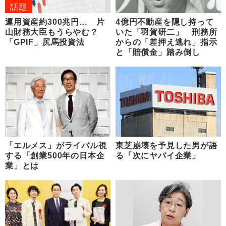
話題
運用資産約300兆円… 片
4億円不動産を隠し持って
山財務大臣もうらやむ？
いた「羽賀研二」 刑務所
「GPIF」尻馬投資法
からの「差押え逃れ」指示
と「賠償金」踏み倒し
「エルメス」がライバル視
東芝崩壊を予見した男が語
する「創業500年の日本企
る「次にヤバイ企業」
業」とは