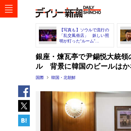
【写真も】ソウルで流行の
「乱交風俗店」 妖しい照
明が灯った“ルーム”...
銀座・煉瓦亭で尹錫悦大統領
ル 背景に韓国のビールはか
国際
韓国・北朝鮮