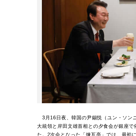
3月16日夜、韓国の尹錫悦（ユン・ソン
大統領と岸田文雄首相との夕食会が銀座で
た。2次会となった「煉瓦亭」では、最初