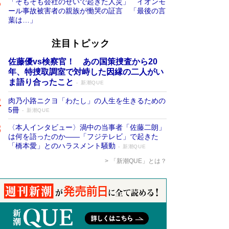
「そもそも会社のせいで起きた人災」 イオンモ
ール事故被害者の親族が慟哭の証言 「最後の言
葉は…」
注目トピック
佐藤優vs検察官！ あの国策捜査から20
年、特捜取調室で対峙した因縁の二人がい
ま語り合ったこと
新潮QUE
肉乃小路ニクヨ「わたし」の人生を生きるための
5冊
新潮QUE
〈本人インタビュー〉渦中の当事者「佐藤二朗」
は何を語ったのか――「フジテレビ」で起きた
「橋本愛」とのハラスメント騒動
新潮QUE
「新潮QUE」とは？