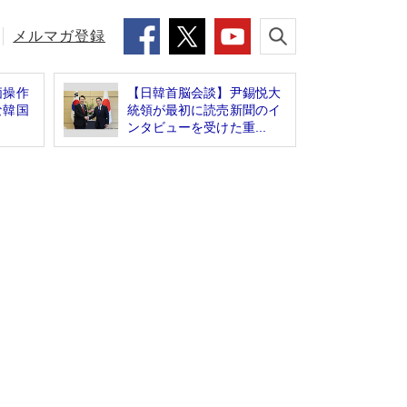
メルマガ登録
価操作
【日韓首脳会談】尹錫悦大
な韓国
統領が最初に読売新聞のイ
ンタビューを受けた重...