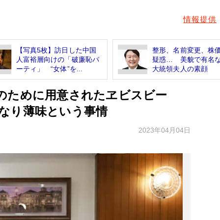
情報提供
【写真5枚】訪日した中国
整形、名前変更、株
人富裕層向けの「破廉恥パ
疑惑… 美貌で有名
ーティ」 “女体”を...
大統領夫人の素顔
のために用意されたヱビスビー
なり薄味という事情
2023年04月04日