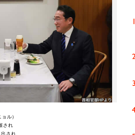
ニョル）
催され
に出され