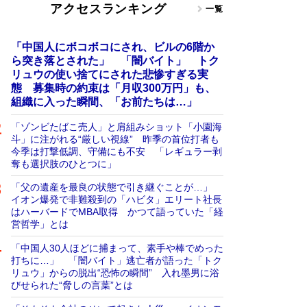
アクセスランキング
一覧
「中国人にボコボコにされ、ビルの6階か
ら突き落とされた」 「闇バイト」 トク
リュウの使い捨てにされた悲惨すぎる実
態 募集時の約束は「月収300万円」も、
組織に入った瞬間、「お前たちは…」
「ゾンビたばこ売人」と肩組みショット「小園海
斗」に注がれる“厳しい視線” 昨季の首位打者も
今季は打撃低調、守備にも不安 「レギュラー剥
奪も選択肢のひとつに」
「父の遺産を最良の状態で引き継ぐことが…」
イオン爆発で非難殺到の「ハビタ」エリート社長
はハーバードでMBA取得 かつて語っていた「経
営哲学」とは
「中国人30人ほどに捕まって、素手や棒でめった
打ちに…」 「闇バイト」逃亡者が語った「トク
リュウ」からの脱出“恐怖の瞬間” 入れ墨男に浴
びせられた“脅しの言葉”とは