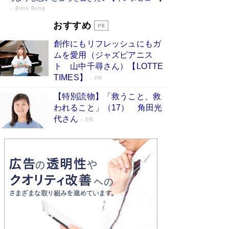
Book Bang
73歳でも働くしかない 「老後レス時代」
おすすめ
に交通誘導員の独白が話題
Book Bang
創作にもリフレッシュにもガ
「『火垂るの墓』は、大嘘である」原作者が抱き
ムを愛用（ジャズピアニス
続けた“自責の念”とは…「自己憐憫は描きたくな
ト 山中千尋さん）【LOTTE
い」監督が徹底的にこだわったこと（後編） #
TIMES】
PR
戦争の記憶
Book Bang
【特別読物】「救うこと、救
「なんで？ そんな馬鹿な……」90歳になった作
われること」（17） 角田光
家・阿刀田高さんが、ひとり暮らしの生活を明か
す
代さん
Book Bang
PR
友近氏、絶賛！ 鎌倉を舞台に、孤独を抱えた
人々が新たな一歩を踏み出す連作短篇集『海のほ
とりのプラネット』試し読み
Book Bang
和田秀樹の70代、80代向け新書がベスト3を独
占 上半期1位にも選出［新書ベストセラー］
Book Bang