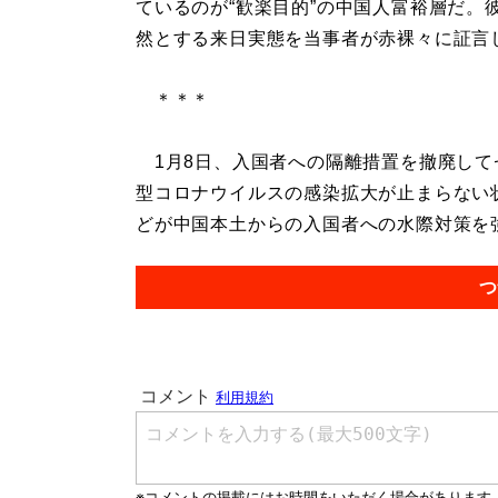
ているのが“歓楽目的”の中国人富裕層だ。
然とする来日実態を当事者が赤裸々に証言
＊＊＊
1月8日、入国者への隔離措置を撤廃して
型コロナウイルスの感染拡大が止まらない状
どが中国本土からの入国者への水際対策を強
つ