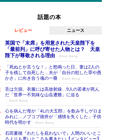
話題の本
レビュー
ニュース
英国で「末席」を用意された天皇陛下を
「最前列」に呼び寄せた人物とは？ 天皇
陛下が尊敬される理由
Book Bang
「死ぬとか言うな！」と怒鳴った日、妻は2人の
子を残して自死した…夫が「自分の犯した罪や愚
かさ」に向き合う魂の一冊
Book Bang
舌は欠損、衣服には高放射線…9人の若者が死ん
だ「世界一不気味な山岳遭難」に迫る
Book Bang
心を病んだ母が「4Lの大五郎」を飲み干しゲロま
みれに…ノブコブ徳井が「感情を失くした」子供
時代を明かす
Book Bang
石田夏穂『わたしを庇わないで』人間のいいとこ
ろよりも悪いところを書きたい【インタビュー】