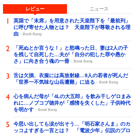
レビュー
ニュース
英国で「末席」を用意された天皇陛下を「最前列」
に呼び寄せた人物とは？ 天皇陛下が尊敬される理
由
Book Bang
「死ぬとか言うな！」と怒鳴った日、妻は2人の子
を残して自死した…夫が「自分の犯した罪や愚か
さ」に向き合う魂の一冊
Book Bang
舌は欠損、衣服には高放射線…9人の若者が死んだ
「世界一不気味な山岳遭難」に迫る
Book Bang
心を病んだ母が「4Lの大五郎」を飲み干しゲロまみ
れに…ノブコブ徳井が「感情を失くした」子供時代
を明かす
Book Bang
今思い出しても涙が出そう…「明石家さんま」のカ
ッコよすぎる一言とは？ 「電波少年」伝説のプロ