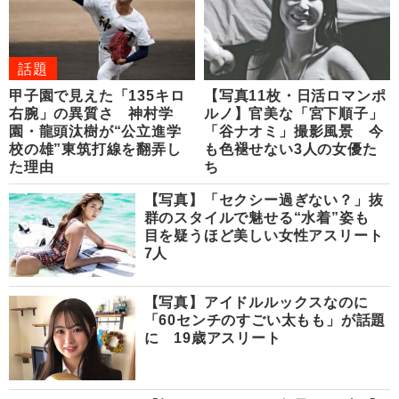
話題
甲子園で見えた「135キロ
【写真11枚・日活ロマンポ
右腕」の異質さ 神村学
ルノ】官美な「宮下順子」
園・龍頭汰樹が“公立進学
「谷ナオミ」撮影風景 今
校の雄”東筑打線を翻弄し
も色褪せない3人の女優た
た理由
ち
【写真】「セクシー過ぎない？」抜
群のスタイルで魅せる“水着”姿も
目を疑うほど美しい女性アスリート
7人
【写真】アイドルルックスなのに
「60センチのすごい太もも」が話題
に 19歳アスリート