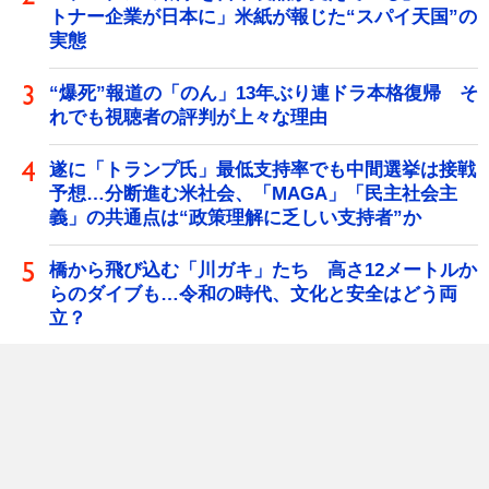
トナー企業が日本に」米紙が報じた“スパイ天国”の
実態
“爆死”報道の「のん」13年ぶり連ドラ本格復帰 そ
れでも視聴者の評判が上々な理由
遂に「トランプ氏」最低支持率でも中間選挙は接戦
予想…分断進む米社会、「MAGA」「民主社会主
義」の共通点は“政策理解に乏しい支持者”か
橋から飛び込む「川ガキ」たち 高さ12メートルか
らのダイブも…令和の時代、文化と安全はどう両
立？