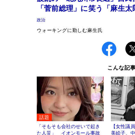
「菅前総理」に笑う「麻生太
政治
ウォーキングに勤しむ麻生氏
こんな記
話題
「そもそも会社のせいで起き
【女性議
た人災」 イオンモール事故
美絵子、