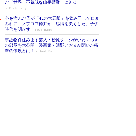
だ「世界一不気味な山岳遭難」に迫る
Book Bang
心を病んだ母が「4Lの大五郎」を飲み干しゲロま
みれに…ノブコブ徳井が「感情を失くした」子供
時代を明かす
Book Bang
事故物件住みます芸人・松原タニシがいわくつき
の部屋を大公開 漫画家・清野とおるが聞いた衝
撃の体験とは？
Book Bang
追悼・東野圭吾さん 週間ベストセラーラ
ンキングに『容疑者Xの献身』『白夜行』
など代表作が並ぶ［文庫ベストセラー］
Book Bang
73歳でも働くしかない 「老後レス時代」に交通
誘導員の独白が話題
Book Bang
「なんで？ そんな馬鹿な……」90歳になった作
家・阿刀田高さんが、ひとり暮らしの生活を明か
す
Book Bang
竹内由恵の前に現れた「テレビ観ないんだよね
ぇ」という男性…夫を選んでテレ朝退社したワケ