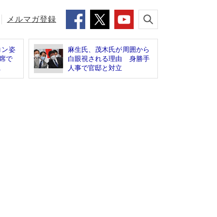
メルマガ登録
コン姿
麻生氏、茂木氏が周囲から
P席で
白眼視される理由 身勝手
.
人事で官邸と対立