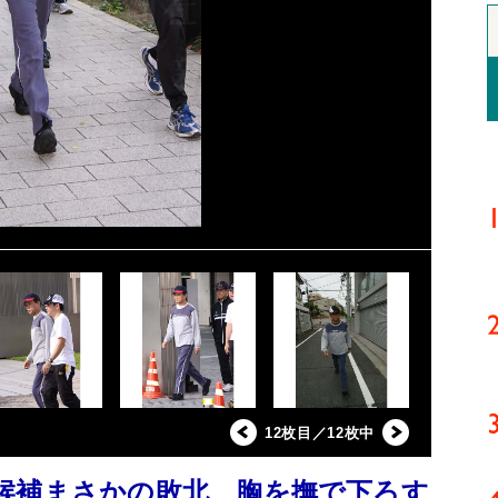
12枚目／12枚中
候補まさかの敗北 胸を撫で下ろす