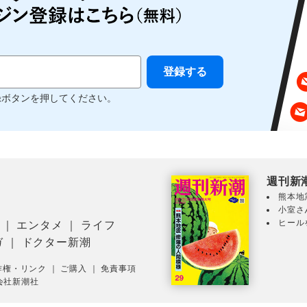
録ボタンを押してください。
週刊新
熊本地
小室さ
ヒール
｜
エンタメ
｜
ライフ
ガ
｜
ドクター新潮
作権・リンク
｜
ご購入
｜
免責事項
会社新潮社