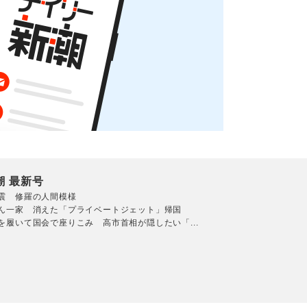
潮 最新号
震 修羅の人間模様
ん一家 消えた「プライベートジェット」帰国
を履いて国会で座りこみ 高市首相が隠したい「...