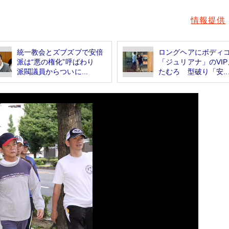
情報提供
統一教会とズブズブで安倍
ロングヘアにボディ
派は“悪の権化”呼ばわり
「ジュリアナ」のVI
派閥議員からついに...
たむろ 型破り「安..