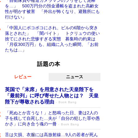
「自衛隊員や報道カメラマンのフリをして泥棒
を…」 500万円分の預金通帳を盗まれた高齢女
性が明かす被害 「外出が怖くなり、避難所にも
行けない」
「中国人にボコボコにされ、ビルの6階から突き
落とされた」 「闇バイト」 トクリュウの使い
捨てにされた悲惨すぎる実態 募集時の約束は
「月収300万円」も、組織に入った瞬間、「お前
たちは…」
話題の本
レビュー
ニュース
英国で「末席」を用意された天皇陛下を
「最前列」に呼び寄せた人物とは？ 天皇
陛下が尊敬される理由
Book Bang
「死ぬとか言うな！」と怒鳴った日、妻は2人の
子を残して自死した…夫が「自分の犯した罪や愚
かさ」に向き合う魂の一冊
Book Bang
舌は欠損、衣服には高放射線…9人の若者が死ん