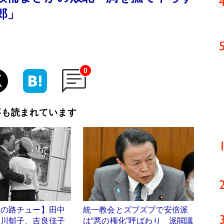
郎」
0
事も読まれています
員の路チュー】田中
統一教会とズブズブで安倍派
中川郁子、吉良佳子
は“悪の権化”呼ばわり 派閥議