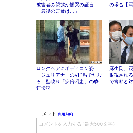
被害者の親族が慟哭の証言
の場合【写
「最後の言葉は…」
ロングヘアにボディコン姿
麻生氏、
「ジュリアナ」のVIP席でたむ
眼視され
ろ 型破り「安倍昭恵」の酔
で官邸と
狂伝説