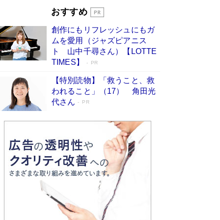
Book Bang
おすすめ
和田秀樹の70代、80代向け新書がベスト3を独
創作にもリフレッシュにもガ
占 上半期1位にも選出［新書ベストセラー］
ムを愛用（ジャズピアニス
Book Bang
ト 山中千尋さん）【LOTTE
TIMES】
PR
【特別読物】「救うこと、救
われること」（17） 角田光
代さん
PR