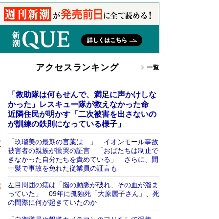
アクセスランキング
一覧
「救助隊は何もせんで、満足に声かけしな
かった」レスキュー隊が救えなかった命
近隣住民が明かす「二次被害を出さないの
が訓練の鉄則になっている様子」
「玖瑠美の最期の言葉は…」 イオンモール事故
被害者の親族が慟哭の証言 「おばたちは制止で
きなかった自分たちを責めている」 さらに、間
一髪で事故を免れた従業員の証言も
左目周囲の痣は「脳の動脈が破れ、その血が溜ま
っていた」 09年に孤独死「大原麗子さん」、死
の間際に何が起きていたのか