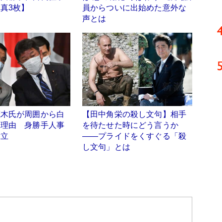
真3枚】
員からついに出始めた意外な
声とは
茂木氏が周囲から白
【田中角栄の殺し文句】相手
る理由 身勝手人事
を待たせた時にどう言うか
対立
――プライドをくすぐる「殺
し文句」とは