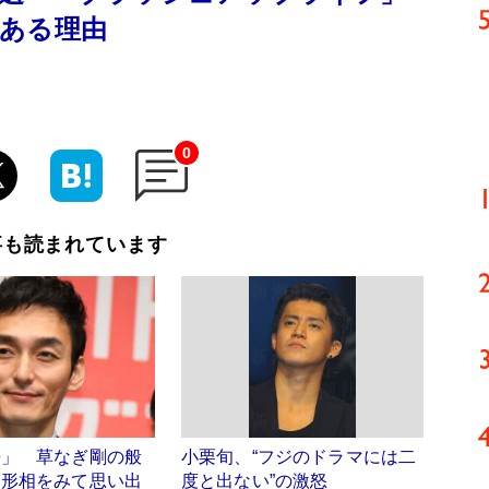
ある理由
0
事も読まれています
争」 草なぎ剛の般
小栗旬、“フジのドラマには二
な形相をみて思い出
度と出ない”の激怒