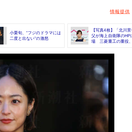
情報提供
【写真4枚】「北川景
小栗旬、“フジのドラマには
父が海上自衛隊のHP
二度と出ない”の激怒
場 三菱重工の重役、.