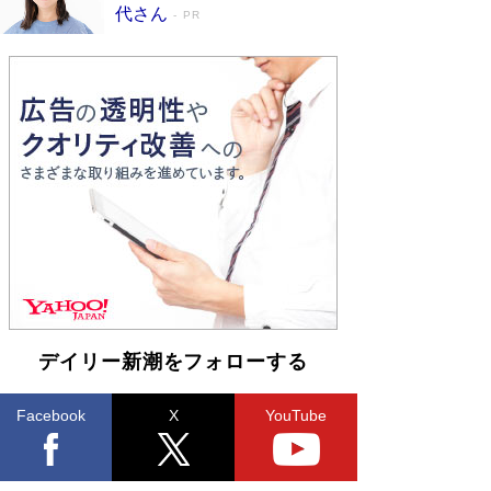
皇陛下はお元気でおられるか」がサウジ国王の第
代さん
PR
一声になる理由
Book Bang
デイリー新潮をフォローする
Facebook
X
YouTube