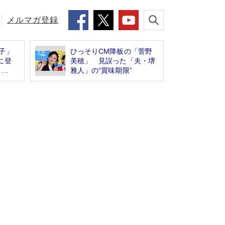
メルマガ登録
子」
ひっそりCM降板の「菅野
に登
美穂」 見誤った「夫・堺
..
雅人」の“賞味期限”