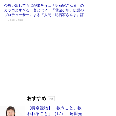
今思い出しても涙が出そう…「明石家さんま」の
カッコよすぎる一言とは？ 「電波少年」伝説の
プロデューサーによる『人間・明石家さんま』評
Book Bang
「宇宙兄弟」最終46巻がベストセラー1
位 宇宙開発への関心を押し上げた18年の
物語に幕 特装版には「宇宙で描かれたマ
ンガ」も収録
Book Bang
美輪明宏 晩年の回答を集めた『ほほえんで生き
るための人生相談』がランクイン［エンターテイ
メントベストセラー］
Book Bang
「『火垂るの墓』は、大嘘である」原作者が抱き
続けた“自責の念”とは…「自己憐憫は描きたくな
い」監督が徹底的にこだわったこと（後編） #
戦争の記憶
Book Bang
入社10年目にして最下位の営業がトップに大逆
おすすめ
転 上司の“意外な一言”から生まれた「雑談のテ
クニック」とは
Book Bang
【特別読物】「救うこと、救
皇室はなぜ世界から尊敬されているのか？ 「天
われること」（17） 角田光