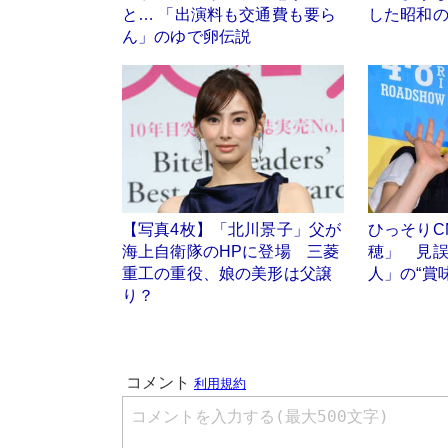
と… 「出演料も交通費も要ら
した昭和
ん」のゆで卵伝説
【写真4枚】「北川景子」父が
ひっそりC
海上自衛隊のHPに登場 三菱
穂」 見
重工の重役、娘の美形は父譲
人」の“賞
り？