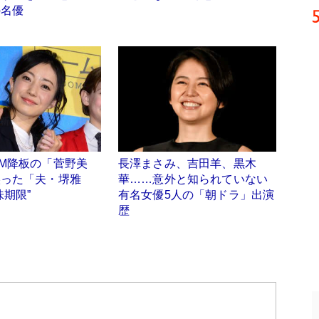
の名優
M降板の「菅野美
長澤まさみ、吉田羊、黒木
誤った「夫・堺雅
華……意外と知られていない
味期限”
有名女優5人の「朝ドラ」出演
歴