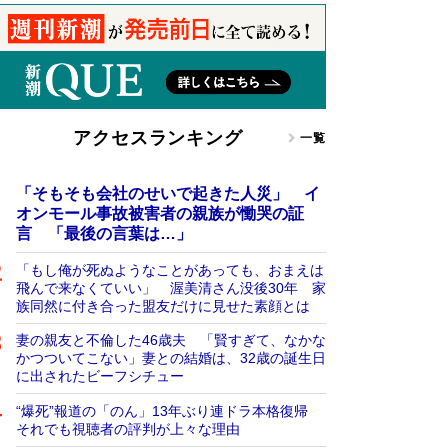
アクセスランキング
一覧
「そもそも会社のせいで起きた人災」 イ
オンモール事故被害者の親族が慟哭の証
言 「最後の言葉は…」
「もし俺が死ぬようなことがあっても、おまえは
飛んで来なくていい」 渥美清さん没後30年 家
族同然に付き合った盟友だけに見せた素顔とは
妻の親友と不倫した46歳夫 「賢すぎて、なかな
かつついてこない」妻との結婚は、32歳の誕生日
に出されたビーフシチュー
“爆死”報道の「のん」13年ぶり連ドラ本格復帰
それでも視聴者の評判が上々な理由