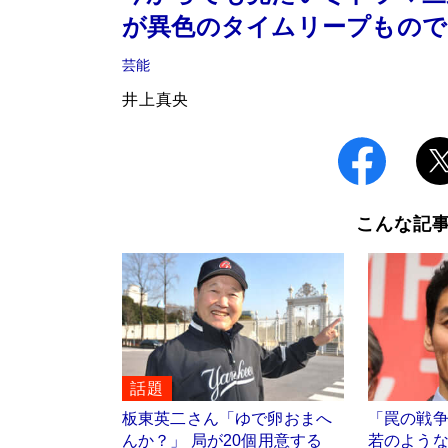
が異色のタイムリープもので
芸能
井上真央
こんな記
話題
板東英二さん「ゆで卵おまへ
「罠の戦
んか？」 局が20個用意する
若のよう