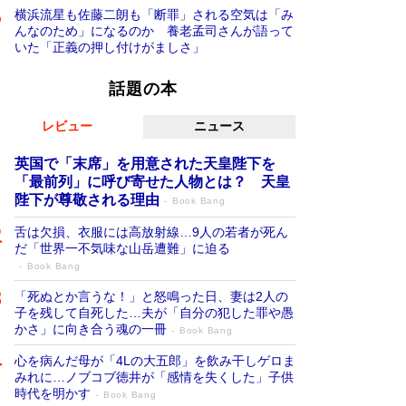
横浜流星も佐藤二朗も「断罪」される空気は「み
んなのため」になるのか 養老孟司さんが語って
いた「正義の押し付けがましさ」
話題の本
レビュー
ニュース
英国で「末席」を用意された天皇陛下を
「最前列」に呼び寄せた人物とは？ 天皇
陛下が尊敬される理由
Book Bang
舌は欠損、衣服には高放射線…9人の若者が死ん
だ「世界一不気味な山岳遭難」に迫る
Book Bang
「死ぬとか言うな！」と怒鳴った日、妻は2人の
子を残して自死した…夫が「自分の犯した罪や愚
かさ」に向き合う魂の一冊
Book Bang
心を病んだ母が「4Lの大五郎」を飲み干しゲロま
みれに…ノブコブ徳井が「感情を失くした」子供
時代を明かす
Book Bang