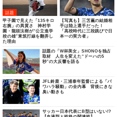
話題
甲子園で見えた「135キロ
【写真も】三笘薫の結婚相
右腕」の異質さ 神村学
手は陸上選手だった！
園・龍頭汰樹が“公立進学
「高校時代に三段跳びで日
校の雄”東筑打線を翻弄し
本一の実力者」
た理由
話題の「W杯美女」SHONOを独占
取材 人生を変えた“ドーハの5
秒”の大反響を語る
JFL鈴鹿・三浦泰年監督による「パ
ワハラ騒動」の全内幕 背後にきな
臭い動きも
サッカー日本代表にB型はいない!?
【血液型と性格の関連性】