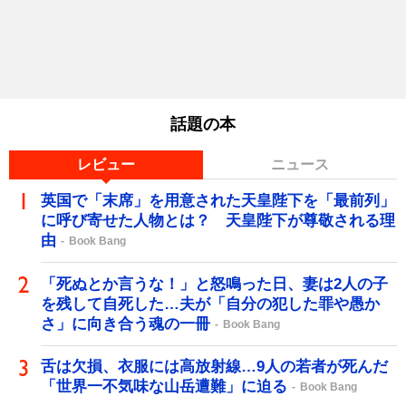
話題の本
レビュー
ニュース
英国で「末席」を用意された天皇陛下を「最前列」
に呼び寄せた人物とは？ 天皇陛下が尊敬される理
由
Book Bang
「死ぬとか言うな！」と怒鳴った日、妻は2人の子
を残して自死した…夫が「自分の犯した罪や愚か
さ」に向き合う魂の一冊
Book Bang
舌は欠損、衣服には高放射線…9人の若者が死んだ
「世界一不気味な山岳遭難」に迫る
Book Bang