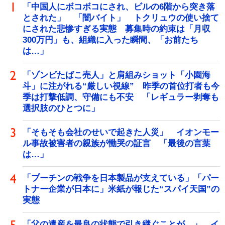
「中国人にボコボコにされ、ビルの6階から突き落
とされた」 「闇バイト」 トクリュウの使い捨て
にされた悲惨すぎる実態 募集時の約束は「月収
300万円」も、組織に入った瞬間、「お前たち
は…」
「ゾンビたばこ売人」と肩組みショット「小園海
斗」に注がれる“厳しい視線” 昨季の首位打者も今
季は打撃低調、守備にも不安 「レギュラー剥奪も
選択肢のひとつに」
「そもそも会社のせいで起きた人災」 イオンモー
ル事故被害者の親族が慟哭の証言 「最後の言葉
は…」
「プーチンの戦争を日本製品が支えている」「パー
トナー企業が日本に」米紙が報じた“スパイ天国”の
実態
「父の遺産を最良の状態で引き継ぐことが…」 イ