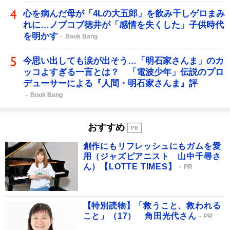
心を病んだ母が「4Lの大五郎」を飲み干しゲロまみ
れに…ノブコブ徳井が「感情を失くした」子供時代
を明かす
Book Bang
今思い出しても涙が出そう…「明石家さんま」のカ
ッコよすぎる一言とは？ 「電波少年」伝説のプロ
デューサーによる『人間・明石家さんま』評
Book Bang
おすすめ
創作にもリフレッシュにもガムを愛
用（ジャズピアニスト 山中千尋さ
ん）【LOTTE TIMES】
PR
【特別読物】「救うこと、救われる
こと」（17） 角田光代さん
PR