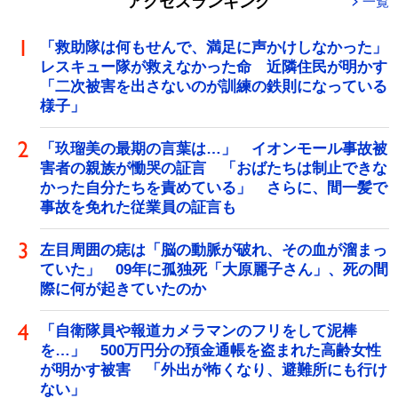
アクセスランキング
一覧
「救助隊は何もせんで、満足に声かけしなかった」
レスキュー隊が救えなかった命 近隣住民が明かす
「二次被害を出さないのが訓練の鉄則になっている
様子」
「玖瑠美の最期の言葉は…」 イオンモール事故被
害者の親族が慟哭の証言 「おばたちは制止できな
かった自分たちを責めている」 さらに、間一髪で
事故を免れた従業員の証言も
左目周囲の痣は「脳の動脈が破れ、その血が溜まっ
ていた」 09年に孤独死「大原麗子さん」、死の間
際に何が起きていたのか
「自衛隊員や報道カメラマンのフリをして泥棒
を…」 500万円分の預金通帳を盗まれた高齢女性
が明かす被害 「外出が怖くなり、避難所にも行け
ない」