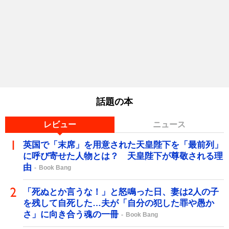
話題の本
レビュー
ニュース
英国で「末席」を用意された天皇陛下を「最前列」
に呼び寄せた人物とは？ 天皇陛下が尊敬される理
由
Book Bang
「死ぬとか言うな！」と怒鳴った日、妻は2人の子
を残して自死した…夫が「自分の犯した罪や愚か
さ」に向き合う魂の一冊
Book Bang