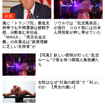
話題
遂に「トランプ氏」最低支
ソウルでは「乱交風俗店」
持率でも中間選挙は接戦予
が流行 コロナ前には日本
想…分断進む米社会、
人男性客が押し寄せていた
「MAGA」「民主社会主
義」の共通点は“政策理解
に乏しい支持者”か
【写真】妖しい照明が灯った“乱交
ルーム”で客を待つ韓国人風俗嬢た
ち
女性はなぜ“行為の絶頂”で「叫ぶ」
のか 【男女の違い】