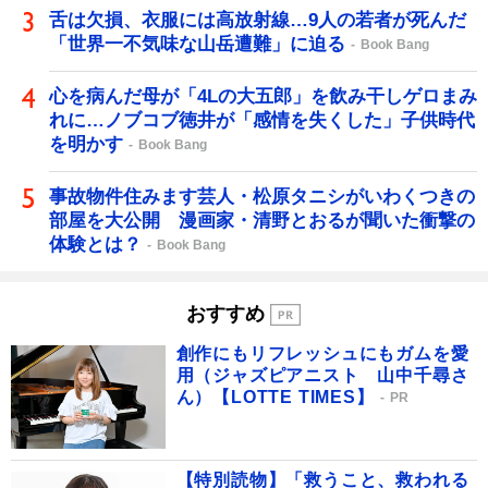
舌は欠損、衣服には高放射線…9人の若者が死んだ
「世界一不気味な山岳遭難」に迫る
Book Bang
心を病んだ母が「4Lの大五郎」を飲み干しゲロまみ
れに…ノブコブ徳井が「感情を失くした」子供時代
を明かす
Book Bang
事故物件住みます芸人・松原タニシがいわくつきの
部屋を大公開 漫画家・清野とおるが聞いた衝撃の
体験とは？
Book Bang
おすすめ
創作にもリフレッシュにもガムを愛
用（ジャズピアニスト 山中千尋さ
ん）【LOTTE TIMES】
PR
【特別読物】「救うこと、救われる