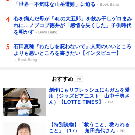
「世界一不気味な山岳遭難」に迫る
Book Bang
心を病んだ母が「4Lの大五郎」を飲み干しゲロまみ
れに…ノブコブ徳井が「感情を失くした」子供時代
を明かす
Book Bang
石田夏穂『わたしを庇わないで』人間のいいところ
よりも悪いところを書きたい【インタビュー】
Book Bang
おすすめ
創作にもリフレッシュにもガムを愛
用（ジャズピアニスト 山中千尋さ
ん）【LOTTE TIMES】
PR
【特別読物】「救うこと、救われる
こと」（17） 角田光代さん
PR