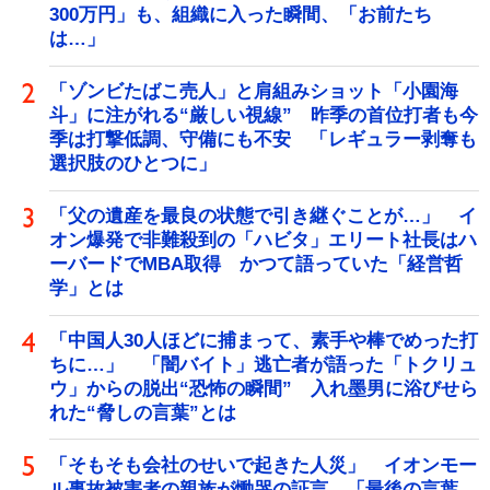
300万円」も、組織に入った瞬間、「お前たち
は…」
「ゾンビたばこ売人」と肩組みショット「小園海
斗」に注がれる“厳しい視線” 昨季の首位打者も今
季は打撃低調、守備にも不安 「レギュラー剥奪も
選択肢のひとつに」
「父の遺産を最良の状態で引き継ぐことが…」 イ
オン爆発で非難殺到の「ハビタ」エリート社長はハ
ーバードでMBA取得 かつて語っていた「経営哲
学」とは
「中国人30人ほどに捕まって、素手や棒でめった打
ちに…」 「闇バイト」逃亡者が語った「トクリュ
ウ」からの脱出“恐怖の瞬間” 入れ墨男に浴びせら
れた“脅しの言葉”とは
「そもそも会社のせいで起きた人災」 イオンモー
ル事故被害者の親族が慟哭の証言 「最後の言葉