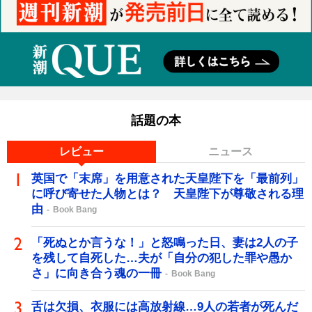
話題の本
レビュー
ニュース
英国で「末席」を用意された天皇陛下を「最前列」
に呼び寄せた人物とは？ 天皇陛下が尊敬される理
由
Book Bang
「死ぬとか言うな！」と怒鳴った日、妻は2人の子
を残して自死した…夫が「自分の犯した罪や愚か
さ」に向き合う魂の一冊
Book Bang
舌は欠損、衣服には高放射線…9人の若者が死んだ