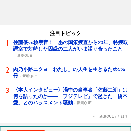
注目トピック
佐藤優vs検察官！ あの国策捜査から20年、特捜取
調室で対峙した因縁の二人がいま語り合ったこと
新潮QUE
肉乃小路ニクヨ「わたし」の人生を生きるための5
冊
新潮QUE
〈本人インタビュー〉渦中の当事者「佐藤二朗」は
何を語ったのか――「フジテレビ」で起きた「橋本
愛」とのハラスメント騒動
新潮QUE
「新潮QUE」とは？