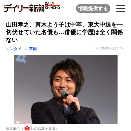
情報提供する
山田孝之、真木よう子は中卒、東大中退を一
切伏せていた名優も…俳優に学歴は全く関係
ない
エンタメ
芸能
2022年08月17日
藤原竜也（
他の写真を見る
）