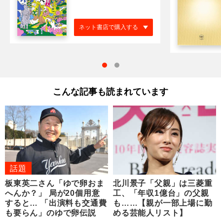
ネット書店で購入する
こんな記事も読まれています
話題
板東英二さん「ゆで卵おま
北川景子「父親」は三菱重
へんか？」 局が20個用意
工、「年収1億台」の父親
すると… 「出演料も交通費
も……【親が一部上場に勤
も要らん」のゆで卵伝説
める芸能人リスト】