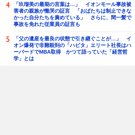
「玖瑠美の最期の言葉は…」 イオンモール事故被
害者の親族が慟哭の証言 「おばたちは制止できな
かった自分たちを責めている」 さらに、間一髪で
事故を免れた従業員の証言も
「父の遺産を最良の状態で引き継ぐことが…」 イ
オン爆発で非難殺到の「ハビタ」エリート社長はハ
ーバードでMBA取得 かつて語っていた「経営哲
学」とは