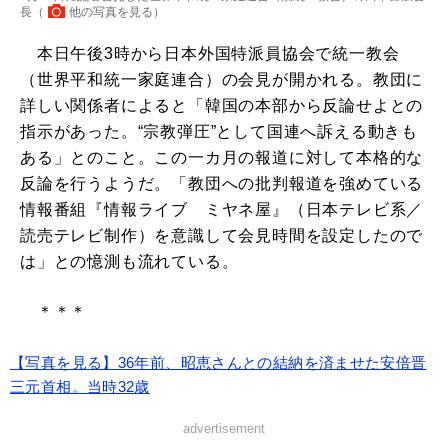
長（
他の写真を見る
）
本日午後3時から日本外国特派員協会で統一教会
（世界平和統一家庭連合）の会見が開かれる。教団に
詳しい関係者によると「韓国の本部から反論せよとの
指示があった。“宗教弾圧”として国連へ訴える動きも
ある」とのこと。この一カ月の報道に対して本格的な
反論を行うようだ。「教団への批判報道を強めている
情報番組『情報ライブ ミヤネ屋』（日本テレビ系／
読売テレビ制作）を意識して会見時間を設定したので
は」との憶測も流れている。
＊＊＊
【写真を見る】36年前、昭恵さんとの結納を済ませた安倍晋
三元首相。当時32歳
advertisement