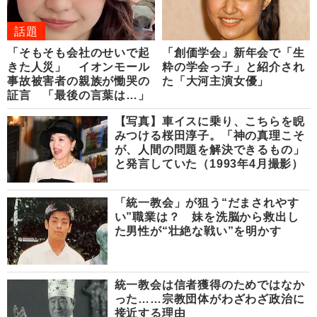
話題
「そもそも会社のせいで起
「創価学会」新年会で「生
きた人災」 イオンモール
粋の学会っ子」と紹介され
事故被害者の親族が慟哭の
た「大河主演女優」
証言 「最後の言葉は…」
【写真】車イスに乗り、こちらを睨
みつける桜田淳子。「神の真理こそ
が、人間の問題を解決できるもの」
と発言していた（1993年4月撮影）
「統一教会」が狙う“だまされやす
い”職業は？ 妹を洗脳から救出し
た男性が“壮絶な戦い”を明かす
統一教会は信者獲得のためではなか
った……宗教団体がわざわざ政治に
接近する理由