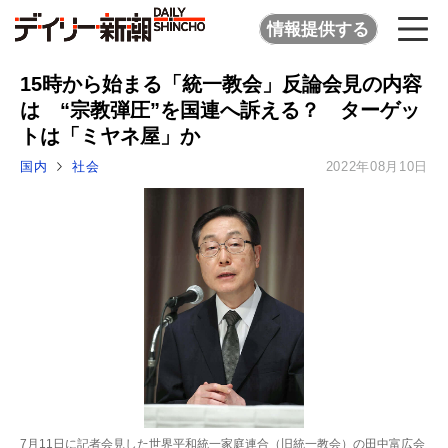
情報提供する
15時から始まる「統一教会」反論会見の内容
は “宗教弾圧”を国連へ訴える？ ターゲッ
トは「ミヤネ屋」か
国内
社会
2022年08月10日
7月11日に記者会見した世界平和統一家庭連合（旧統一教会）の田中富広会