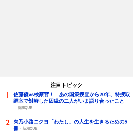
注目トピック
佐藤優vs検察官！ あの国策捜査から20年、特捜取
調室で対峙した因縁の二人がいま語り合ったこと
新潮QUE
肉乃小路ニクヨ「わたし」の人生を生きるための5
冊
新潮QUE