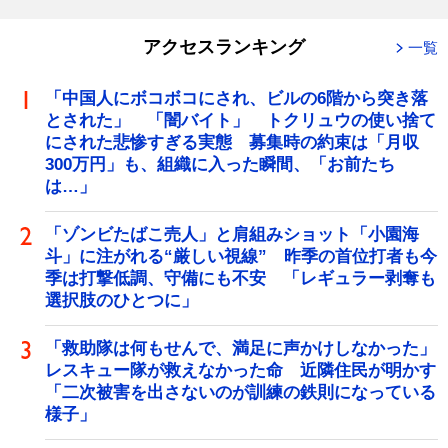
アクセスランキング
一覧
「中国人にボコボコにされ、ビルの6階から突き落
とされた」 「闇バイト」 トクリュウの使い捨て
にされた悲惨すぎる実態 募集時の約束は「月収
300万円」も、組織に入った瞬間、「お前たち
は…」
「ゾンビたばこ売人」と肩組みショット「小園海
斗」に注がれる“厳しい視線” 昨季の首位打者も今
季は打撃低調、守備にも不安 「レギュラー剥奪も
選択肢のひとつに」
「救助隊は何もせんで、満足に声かけしなかった」
レスキュー隊が救えなかった命 近隣住民が明かす
「二次被害を出さないのが訓練の鉄則になっている
様子」