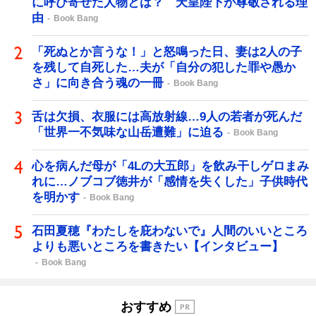
に呼び寄せた人物とは？ 天皇陛下が尊敬される理
由
Book Bang
「死ぬとか言うな！」と怒鳴った日、妻は2人の子
を残して自死した…夫が「自分の犯した罪や愚か
さ」に向き合う魂の一冊
Book Bang
舌は欠損、衣服には高放射線…9人の若者が死んだ
「世界一不気味な山岳遭難」に迫る
Book Bang
心を病んだ母が「4Lの大五郎」を飲み干しゲロまみ
れに…ノブコブ徳井が「感情を失くした」子供時代
を明かす
Book Bang
石田夏穂『わたしを庇わないで』人間のいいところ
よりも悪いところを書きたい【インタビュー】
Book Bang
おすすめ