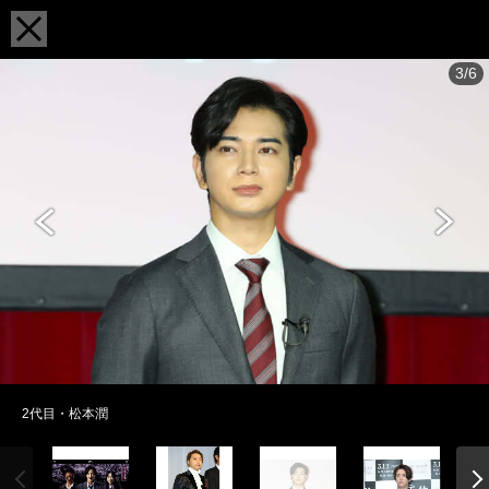
3/6
2代目・松本潤