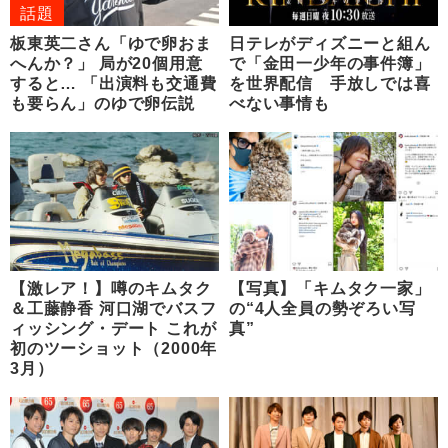
話題
板東英二さん「ゆで卵おま
日テレがディズニーと組ん
へんか？」 局が20個用意
で「金田一少年の事件簿」
すると… 「出演料も交通費
を世界配信 手放しでは喜
も要らん」のゆで卵伝説
べない事情も
【激レア！】噂のキムタク
【写真】「キムタク一家」
＆工藤静香 河口湖でバスフ
の“4人全員の勢ぞろい写
ィッシング・デート これが
真”
初のツーショット（2000年
3月）