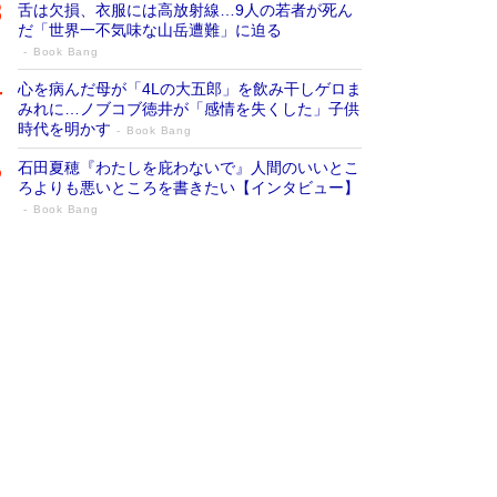
舌は欠損、衣服には高放射線…9人の若者が死ん
だ「世界一不気味な山岳遭難」に迫る
Book Bang
心を病んだ母が「4Lの大五郎」を飲み干しゲロま
みれに…ノブコブ徳井が「感情を失くした」子供
時代を明かす
Book Bang
石田夏穂『わたしを庇わないで』人間のいいとこ
ろよりも悪いところを書きたい【インタビュー】
Book Bang
73歳でも働くしかない 「老後レス時代」
に交通誘導員の独白が話題
Book Bang
「なんで？ そんな馬鹿な……」90歳になった作
家・阿刀田高さんが、ひとり暮らしの生活を明か
す
Book Bang
追悼・東野圭吾さん 週間ベストセラーランキン
グに『容疑者Xの献身』『白夜行』など代表作が
並ぶ［文庫ベストセラー］
Book Bang
和田秀樹の70代、80代向け新書がベスト3を独
占 上半期1位にも選出［新書ベストセラー］