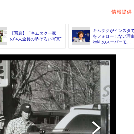
情報提供
キムタクがインスタ
【写真】「キムタク一家」
をフォローしない
の“4人全員の勢ぞろい写真”
koki,のスーパーモ...