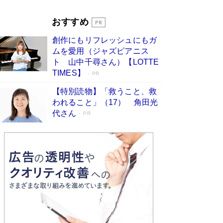
Book Bang
「『火垂るの墓』は、大嘘である」原作者が抱き
おすすめ
続けた“自責の念”とは…「自己憐憫は描きたくな
い」監督が徹底的にこだわったこと（後編） #
創作にもリフレッシュにもガ
戦争の記憶
Book Bang
ムを愛用（ジャズピアニス
ト 山中千尋さん）【LOTTE
TIMES】
PR
【特別読物】「救うこと、救
われること」（17） 角田光
代さん
PR