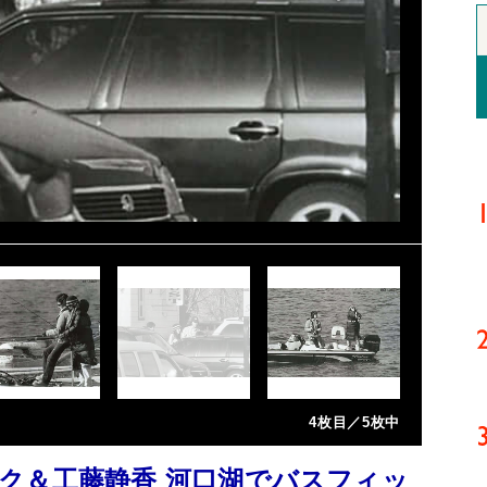
4枚目／5枚中
ク＆工藤静香 河口湖でバスフィッ