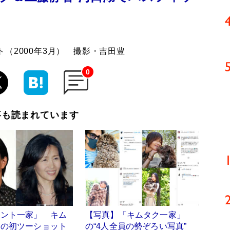
（2000年3月） 撮影・吉田豊
0
事も読まれています
レント一家」 キム
【写真】「キムタク一家」
香の初ツーショット
の“4人全員の勢ぞろい写真”