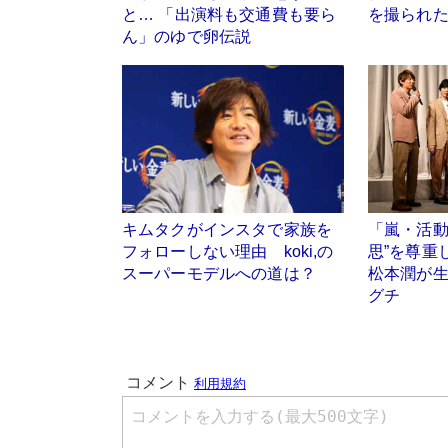
と… 「出演料も交通費も要ら
を撮られ
ん」のゆで卵伝説
キムタクがインスタで家族を
「嵐・活動
フォローしない理由 koki,の
思”を尊
スーパーモデルへの道は？
松本潤が
グチ