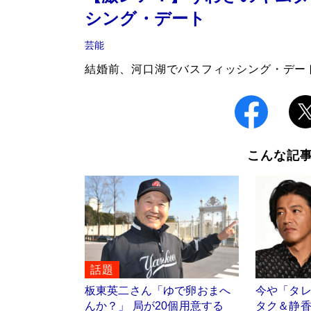
シング・デート
芸能
結婚前、河口湖でバスフィッシング・デート
こんな記
話題
板東英二さん「ゆで卵おまへ
今や「タ
んか？」 局が20個用意する
タク＆静