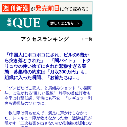
アクセスランキング
一覧
「中国人にボコボコにされ、ビルの6階か
ら突き落とされた」 「闇バイト」 トク
リュウの使い捨てにされた悲惨すぎる実
態 募集時の約束は「月収300万円」も、
組織に入った瞬間、「お前たちは…」
「ゾンビたばこ売人」と肩組みショット「小園海
斗」に注がれる“厳しい視線” 昨季の首位打者も
今季は打撃低調、守備にも不安 「レギュラー剥
奪も選択肢のひとつに」
「救助隊は何もせんで、満足に声かけしなかっ
た」レスキュー隊が救えなかった命 近隣住民が
明かす「二次被害を出さないのが訓練の鉄則にな