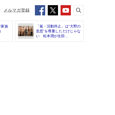
メルマガ登録
で家族
「嵐・活動停止」は“大野の
理由
意思”を尊重しただけじゃな
い 松本潤が生田...