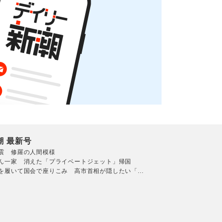
潮 最新号
震 修羅の人間模様
ん一家 消えた「プライベートジェット」帰国
を履いて国会で座りこみ 高市首相が隠したい「...