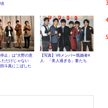
た頃
停止」は“大野の意
【写真】V6メンバー既婚者4
重しただけじゃない
人 「美人過ぎる」妻たち
生田斗真にこぼした