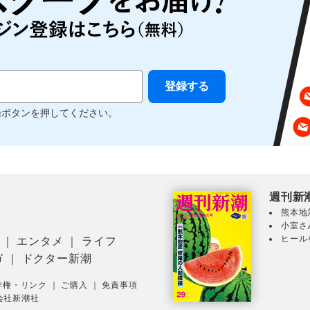
録ボタンを押してください。
週刊新
熊本地
小室さ
ヒール
｜
エンタメ
｜
ライフ
ガ
｜
ドクター新潮
作権・リンク
｜
ご購入
｜
免責事項
会社新潮社