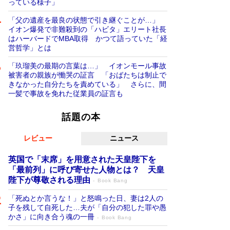
っている様子」
「父の遺産を最良の状態で引き継ぐことが…」
イオン爆発で非難殺到の「ハビタ」エリート社長
はハーバードでMBA取得 かつて語っていた「経
営哲学」とは
「玖瑠美の最期の言葉は…」 イオンモール事故
被害者の親族が慟哭の証言 「おばたちは制止で
きなかった自分たちを責めている」 さらに、間
一髪で事故を免れた従業員の証言も
話題の本
レビュー
ニュース
英国で「末席」を用意された天皇陛下を
「最前列」に呼び寄せた人物とは？ 天皇
陛下が尊敬される理由
Book Bang
「死ぬとか言うな！」と怒鳴った日、妻は2人の
子を残して自死した…夫が「自分の犯した罪や愚
かさ」に向き合う魂の一冊
Book Bang