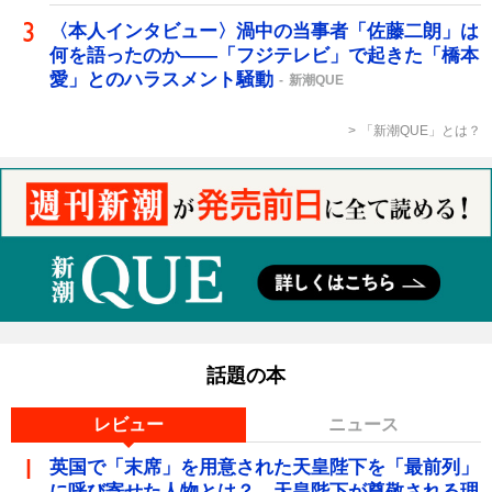
〈本人インタビュー〉渦中の当事者「佐藤二朗」は
何を語ったのか――「フジテレビ」で起きた「橋本
愛」とのハラスメント騒動
新潮QUE
「新潮QUE」とは？
話題の本
レビュー
ニュース
英国で「末席」を用意された天皇陛下を「最前列」
に呼び寄せた人物とは？ 天皇陛下が尊敬される理