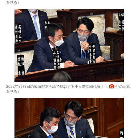
を見る
）
2022年3月3日の衆議院本会議で雑談する小泉進次郎代議士（
他の写真
を見る
）