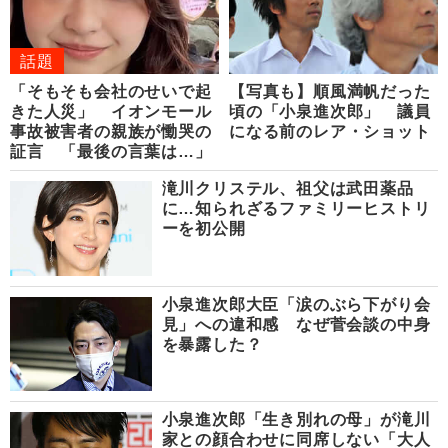
話題
「そもそも会社のせいで起
【写真も】順風満帆だった
きた人災」 イオンモール
頃の「小泉進次郎」 議員
事故被害者の親族が慟哭の
になる前のレア・ショット
証言 「最後の言葉は…」
滝川クリステル、祖父は武田薬品
に…知られざるファミリーヒストリ
ーを初公開
小泉進次郎大臣「涙のぶら下がり会
見」への違和感 なぜ菅会談の中身
を暴露した？
小泉進次郎「生き別れの母」が滝川
家との顔合わせに同席しない「大人