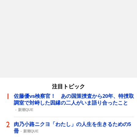
注目トピック
佐藤優vs検察官！ あの国策捜査から20年、特捜取
調室で対峙した因縁の二人がいま語り合ったこと
新潮QUE
肉乃小路ニクヨ「わたし」の人生を生きるための5
冊
新潮QUE