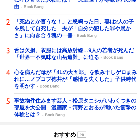
由
Book Bang
「死ぬとか言うな！」と怒鳴った日、妻は2人の子
を残して自死した…夫が「自分の犯した罪や愚か
さ」に向き合う魂の一冊
Book Bang
舌は欠損、衣服には高放射線…9人の若者が死んだ
「世界一不気味な山岳遭難」に迫る
Book Bang
心を病んだ母が「4Lの大五郎」を飲み干しゲロまみ
れに…ノブコブ徳井が「感情を失くした」子供時代
を明かす
Book Bang
事故物件住みます芸人・松原タニシがいわくつきの
部屋を大公開 漫画家・清野とおるが聞いた衝撃の
体験とは？
Book Bang
おすすめ