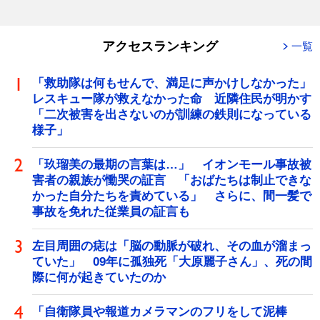
アクセスランキング
一覧
「救助隊は何もせんで、満足に声かけしなかった」
レスキュー隊が救えなかった命 近隣住民が明かす
「二次被害を出さないのが訓練の鉄則になっている
様子」
「玖瑠美の最期の言葉は…」 イオンモール事故被
害者の親族が慟哭の証言 「おばたちは制止できな
かった自分たちを責めている」 さらに、間一髪で
事故を免れた従業員の証言も
左目周囲の痣は「脳の動脈が破れ、その血が溜まっ
ていた」 09年に孤独死「大原麗子さん」、死の間
際に何が起きていたのか
「自衛隊員や報道カメラマンのフリをして泥棒