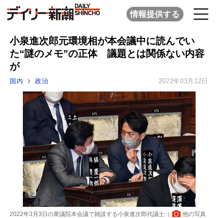
情報提供する
小泉進次郎元環境相が本会議中に読んでい
た“謎のメモ”の正体 議題とは関係ない内容
が
国内
政治
2022年03月12日
2022年3月3日の衆議院本会議で雑談する小泉進次郎代議士（
他の写真