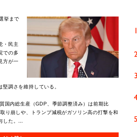
選挙まで
党・民主
院での多
見方が一
は堅調さを維持している。
質国内総生産（GDP、季節調整済み）は前期比
の取り崩しや、トランプ減税がガソリン高の打撃を和
た。...