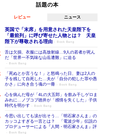
話題の本
レビュー
ニュース
英国で「末席」を用意された天皇陛下を
「最前列」に呼び寄せた人物とは？ 天皇
陛下が尊敬される理由
Book Bang
舌は欠損、衣服には高放射線…9人の若者が死ん
だ「世界一不気味な山岳遭難」に迫る
Book Bang
「死ぬとか言うな！」と怒鳴った日、妻は2人の
子を残して自死した…夫が「自分の犯した罪や愚
かさ」に向き合う魂の一冊
Book Bang
心を病んだ母が「4Lの大五郎」を飲み干しゲロま
みれに…ノブコブ徳井が「感情を失くした」子供
時代を明かす
Book Bang
今思い出しても涙が出そう…「明石家さんま」の
カッコよすぎる一言とは？ 「電波少年」伝説の
プロデューサーによる『人間・明石家さんま』評
Book Bang