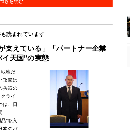
づきを読む
事も読まれています
が支えている」「パートナー企業
パイ天国”の実態
激戦地だ
い攻撃は
の兵器の
ウクライ
のは、日
局
品”を入
日本のパ