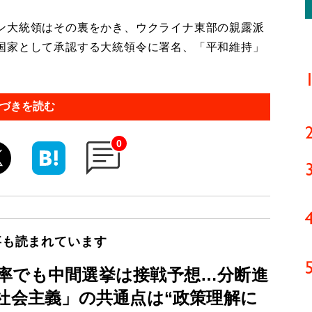
ン大統領はその裏をかき、ウクライナ東部の親露派
国家として承認する大統領令に署名、「平和維持」
づきを読む
0
事も読まれています
率でも中間選挙は接戦予想…分断進
社会主義」の共通点は“政策理解に