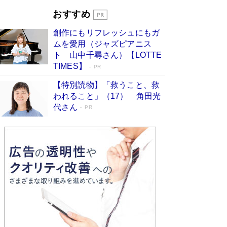
「宇宙兄弟」最終46巻がベストセラー1
おすすめ
位 宇宙開発への関心を押し上げた18年の
創作にもリフレッシュにもガ
物語に幕 特装版には「宇宙で描かれたマ
ムを愛用（ジャズピアニス
ンガ」も収録
Book Bang
ト 山中千尋さん）【LOTTE
美輪明宏 晩年の回答を集めた『ほほえんで生き
TIMES】
PR
るための人生相談』がランクイン［エンターテイ
メントベストセラー］
Book Bang
【特別読物】「救うこと、救
われること」（17） 角田光
「『火垂るの墓』は、大嘘である」原作者が抱き
代さん
続けた“自責の念”とは…「自己憐憫は描きたくな
PR
い」監督が徹底的にこだわったこと（後編） #
戦争の記憶
Book Bang
「叱って伸びるやつは、褒めたらもっと伸びる」
俳優・高嶋政伸が家族に教わった“人を育てるコ
ツ”…芸への考え方を明かす
Book Bang
東野圭吾、伊坂幸太郎の人気シリーズ最新作どち
らも文庫化 映画化された直木賞受賞作もランク
イン［文庫ベストセラー］
Book Bang