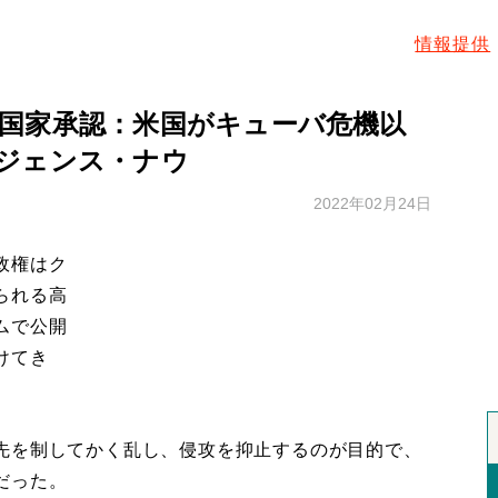
情報提供
国家承認：米国がキューバ危機以
ジェンス・ナウ
2022年02月24日
政権はク
られる高
ムで公開
けてき
先を制してかく乱し、侵攻を抑止するのが目的で、
だった。