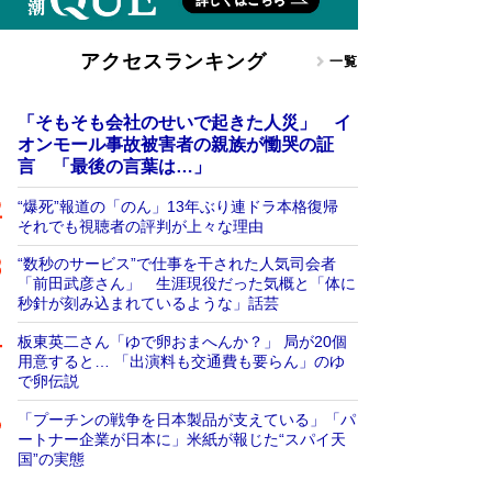
アクセスランキング
一覧
「そもそも会社のせいで起きた人災」 イ
オンモール事故被害者の親族が慟哭の証
言 「最後の言葉は…」
“爆死”報道の「のん」13年ぶり連ドラ本格復帰
それでも視聴者の評判が上々な理由
“数秒のサービス”で仕事を干された人気司会者
「前田武彦さん」 生涯現役だった気概と「体に
秒針が刻み込まれているような」話芸
板東英二さん「ゆで卵おまへんか？」 局が20個
用意すると… 「出演料も交通費も要らん」のゆ
で卵伝説
「プーチンの戦争を日本製品が支えている」「パ
ートナー企業が日本に」米紙が報じた“スパイ天
国”の実態