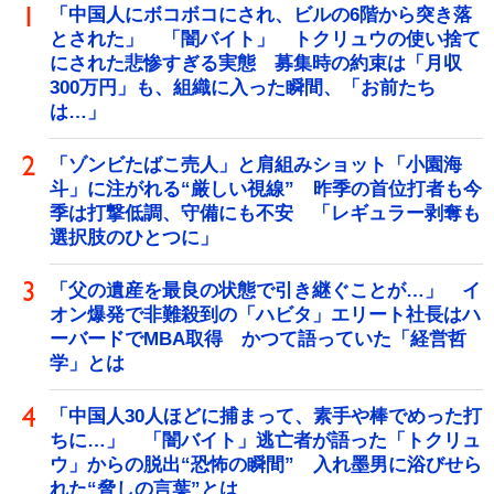
「中国人にボコボコにされ、ビルの6階から突き落
とされた」 「闇バイト」 トクリュウの使い捨て
にされた悲惨すぎる実態 募集時の約束は「月収
300万円」も、組織に入った瞬間、「お前たち
は…」
「ゾンビたばこ売人」と肩組みショット「小園海
斗」に注がれる“厳しい視線” 昨季の首位打者も今
季は打撃低調、守備にも不安 「レギュラー剥奪も
選択肢のひとつに」
「父の遺産を最良の状態で引き継ぐことが…」 イ
オン爆発で非難殺到の「ハビタ」エリート社長はハ
ーバードでMBA取得 かつて語っていた「経営哲
学」とは
「中国人30人ほどに捕まって、素手や棒でめった打
ちに…」 「闇バイト」逃亡者が語った「トクリュ
ウ」からの脱出“恐怖の瞬間” 入れ墨男に浴びせら
れた“脅しの言葉”とは