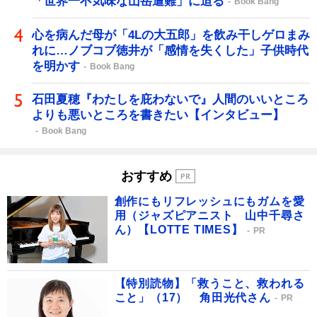
「世界一不気味な山岳遭難」に迫る
Book Bang
心を病んだ母が「4Lの大五郎」を飲み干しゲロまみ
れに…ノブコブ徳井が「感情を失くした」子供時代
を明かす
Book Bang
石田夏穂『わたしを庇わないで』人間のいいところ
よりも悪いところを書きたい【インタビュー】
Book Bang
おすすめ
創作にもリフレッシュにもガムを愛
用（ジャズピアニスト 山中千尋さ
ん）【LOTTE TIMES】
PR
【特別読物】「救うこと、救われる
こと」（17） 角田光代さん
PR