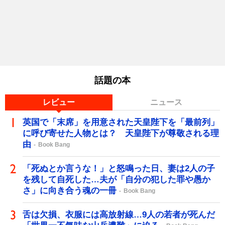
話題の本
レビュー
ニュース
英国で「末席」を用意された天皇陛下を「最前列」
に呼び寄せた人物とは？ 天皇陛下が尊敬される理
由
Book Bang
「死ぬとか言うな！」と怒鳴った日、妻は2人の子
を残して自死した…夫が「自分の犯した罪や愚か
さ」に向き合う魂の一冊
Book Bang
舌は欠損、衣服には高放射線…9人の若者が死んだ