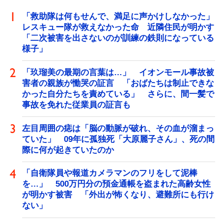
「救助隊は何もせんで、満足に声かけしなかった」
レスキュー隊が救えなかった命 近隣住民が明かす
「二次被害を出さないのが訓練の鉄則になっている
様子」
「玖瑠美の最期の言葉は…」 イオンモール事故被
害者の親族が慟哭の証言 「おばたちは制止できな
かった自分たちを責めている」 さらに、間一髪で
事故を免れた従業員の証言も
左目周囲の痣は「脳の動脈が破れ、その血が溜まっ
ていた」 09年に孤独死「大原麗子さん」、死の間
際に何が起きていたのか
「自衛隊員や報道カメラマンのフリをして泥棒
を…」 500万円分の預金通帳を盗まれた高齢女性
が明かす被害 「外出が怖くなり、避難所にも行け
ない」