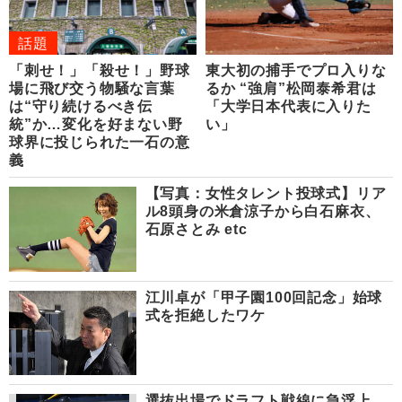
話題
「刺せ！」「殺せ！」野球
東大初の捕手でプロ入りな
場に飛び交う物騒な言葉
るか “強肩”松岡泰希君は
は“守り続けるべき伝
「大学日本代表に入りた
統”か…変化を好まない野
い」
球界に投じられた一石の意
義
【写真：女性タレント投球式】リア
ル8頭身の米倉涼子から白石麻衣、
石原さとみ etc
江川卓が「甲子園100回記念」始球
式を拒絶したワケ
選抜出場でドラフト戦線に急浮上