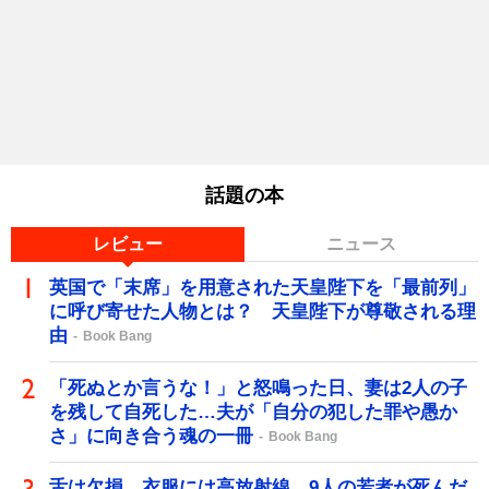
話題の本
レビュー
ニュース
英国で「末席」を用意された天皇陛下を「最前列」
に呼び寄せた人物とは？ 天皇陛下が尊敬される理
由
Book Bang
「死ぬとか言うな！」と怒鳴った日、妻は2人の子
を残して自死した…夫が「自分の犯した罪や愚か
さ」に向き合う魂の一冊
Book Bang
舌は欠損、衣服には高放射線…9人の若者が死んだ