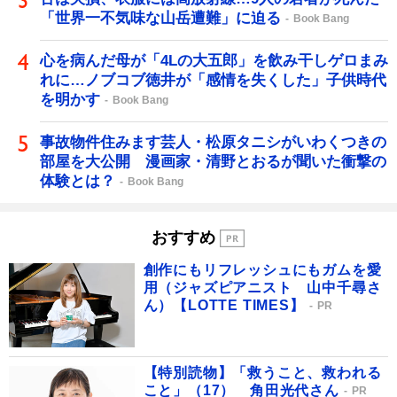
「世界一不気味な山岳遭難」に迫る
Book Bang
心を病んだ母が「4Lの大五郎」を飲み干しゲロまみ
れに…ノブコブ徳井が「感情を失くした」子供時代
を明かす
Book Bang
事故物件住みます芸人・松原タニシがいわくつきの
部屋を大公開 漫画家・清野とおるが聞いた衝撃の
体験とは？
Book Bang
おすすめ
創作にもリフレッシュにもガムを愛
用（ジャズピアニスト 山中千尋さ
ん）【LOTTE TIMES】
PR
【特別読物】「救うこと、救われる
こと」（17） 角田光代さん
PR