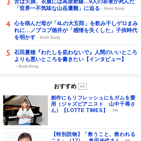
舌は欠損、衣服には高放射線…9人の若者が死んだ
「世界一不気味な山岳遭難」に迫る
Book Bang
心を病んだ母が「4Lの大五郎」を飲み干しゲロまみ
れに…ノブコブ徳井が「感情を失くした」子供時代
を明かす
Book Bang
石田夏穂『わたしを庇わないで』人間のいいところ
よりも悪いところを書きたい【インタビュー】
Book Bang
おすすめ
創作にもリフレッシュにもガムを愛
用（ジャズピアニスト 山中千尋さ
ん）【LOTTE TIMES】
PR
【特別読物】「救うこと、救われる
こと」（17） 角田光代さん
PR