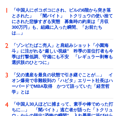
「中国人にボコボコにされ、ビルの6階から突き落
とされた」 「闇バイト」 トクリュウの使い捨て
にされた悲惨すぎる実態 募集時の約束は「月収
300万円」も、組織に入った瞬間、「お前たち
は…」
「ゾンビたばこ売人」と肩組みショット「小園海
斗」に注がれる“厳しい視線” 昨季の首位打者も今
季は打撃低調、守備にも不安 「レギュラー剥奪も
選択肢のひとつに」
「父の遺産を最良の状態で引き継ぐことが…」 イ
オン爆発で非難殺到の「ハビタ」エリート社長はハ
ーバードでMBA取得 かつて語っていた「経営哲
学」とは
「中国人30人ほどに捕まって、素手や棒でめった打
ちに…」 「闇バイト」逃亡者が語った「トクリュ
ウ」からの脱出“恐怖の瞬間” 入れ墨男に浴びせら