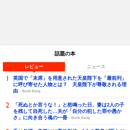
話題の本
レビュー
ニュース
英国で「末席」を用意された天皇陛下を「最前列」
に呼び寄せた人物とは？ 天皇陛下が尊敬される理
由
Book Bang
「死ぬとか言うな！」と怒鳴った日、妻は2人の子
を残して自死した…夫が「自分の犯した罪や愚か
さ」に向き合う魂の一冊
Book Bang