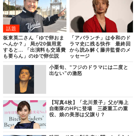
話題
板東英二さん「ゆで卵おま
「アバランチ」は令和のド
へんか？」 局が20個用意
ラマ史に残る快作 最終回
すると… 「出演料も交通費
から読み解く藤井監督のメ
も要らん」のゆで卵伝説
ッセージ
小栗旬、“フジのドラマには二度と
出ない”の激怒
【写真4枚】「北川景子」父が海上
自衛隊のHPに登場 三菱重工の重
役、娘の美形は父譲り？