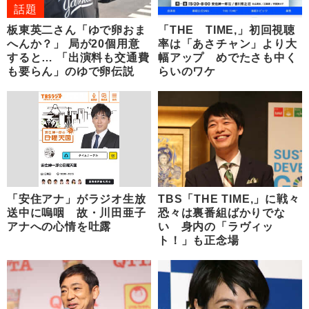
話題
板東英二さん「ゆで卵おま
「THE TIME,」初回視聴
へんか？」 局が20個用意
率は「あさチャン」より大
すると… 「出演料も交通費
幅アップ めでたさも中く
も要らん」のゆで卵伝説
らいのワケ
「安住アナ」がラジオ生放
TBS「THE TIME,」に戦々
送中に嗚咽 故・川田亜子
恐々は裏番組ばかりでな
アナへの心情を吐露
い 身内の「ラヴィッ
ト！」も正念場