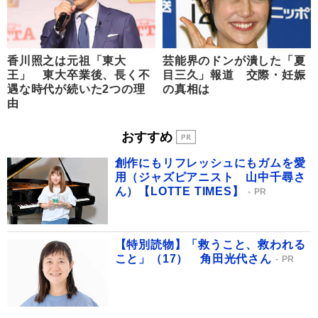
香川照之は元祖「東大
芸能界のドンが潰した「夏
王」 東大卒業後、長く不
目三久」報道 交際・妊娠
遇な時代が続いた2つの理
の真相は
由
おすすめ
創作にもリフレッシュにもガムを愛
用（ジャズピアニスト 山中千尋さ
ん）【LOTTE TIMES】
PR
【特別読物】「救うこと、救われる
こと」（17） 角田光代さん
PR