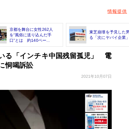
情報提供
京都を舞台に女性262人
東芝崩壊を予見した
を“風俗に送り込んだ手
る「次にヤバイ企業
口”とは 約140ペー...
いる「インチキ中国残留孤児」 電
に恫喝訴訟
2021年10月07日