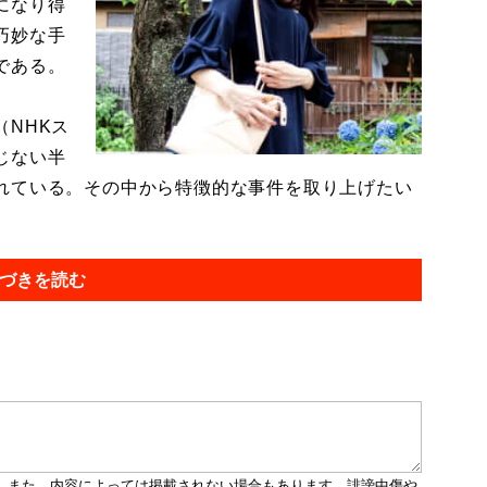
になり得
巧妙な手
である。
NHKス
じない半
れている。その中から特徴的な事件を取り上げたい
づきを読む