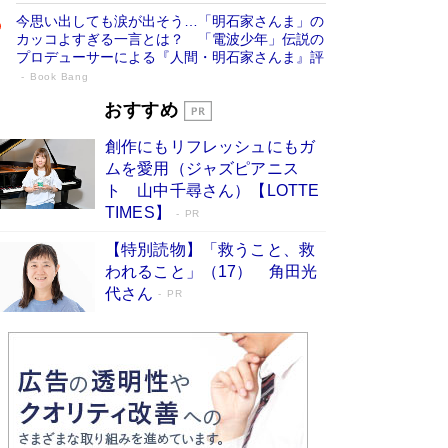
今思い出しても涙が出そう…「明石家さんま」の
カッコよすぎる一言とは？ 「電波少年」伝説の
プロデューサーによる『人間・明石家さんま』評
Book Bang
「叱って伸びるやつは、褒めたらもっと伸
おすすめ
びる」俳優・高嶋政伸が家族に教わっ
創作にもリフレッシュにもガ
た“人を育てるコツ”…芸への考え方を明か
ムを愛用（ジャズピアニス
す
Book Bang
ト 山中千尋さん）【LOTTE
「『火垂るの墓』は、大嘘である」原作者が抱き
TIMES】
PR
続けた“自責の念”とは…「自己憐憫は描きたくな
い」監督が徹底的にこだわったこと（後編） #
【特別読物】「救うこと、救
戦争の記憶
Book Bang
われること」（17） 角田光
代さん
美輪明宏 晩年の回答を集めた『ほほえんで生き
PR
るための人生相談』がランクイン［エンターテイ
メントベストセラー］
Book Bang
「宇宙兄弟」最終46巻がベストセラー1位 宇宙
開発への関心を押し上げた18年の物語に幕 特装
版には「宇宙で描かれたマンガ」も収録
Book Bang