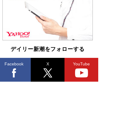
「不意に涙が出そうに…」高嶋政伸が明かし
た“13歳の娘を暴行する役”への葛藤 インティマ
シーコーディネーターに支えられたNHK『大奥』
の裏側
Book Bang
デイリー新潮をフォローする
Facebook
X
YouTube