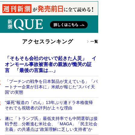
アクセスランキング
一覧
「そもそも会社のせいで起きた人災」 イ
オンモール事故被害者の親族が慟哭の証
言 「最後の言葉は…」
「プーチンの戦争を日本製品が支えている」「パ
ートナー企業が日本に」米紙が報じた“スパイ天
国”の実態
“爆死”報道の「のん」13年ぶり連ドラ本格復帰
それでも視聴者の評判が上々な理由
遂に「トランプ氏」最低支持率でも中間選挙は接
戦予想…分断進む米社会、「MAGA」「民主社会
主義」の共通点は“政策理解に乏しい支持者”か