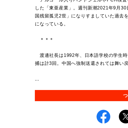
した「東亜産業」。週刊新潮2021年9月3
国残留孤児2世」になりすましていた過去
になっている。
＊＊＊
渡邊社長は1992年、日本語学校の学生
捕は計3回。中国へ強制送還されては舞い
...
つ