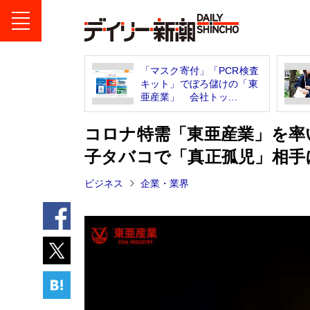
「マスク寄付」「PCR検査
キット」でぼろ儲けの「東
亜産業」 会社トッ...
コロナ特需「東亜産業」を率
子タバコで「真正孤児」相手
ビジネス
企業・業界