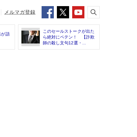
メルマガ登録
このセールストークが出た
男が語
ら絶対にペテン！ 【詐欺
」
師の殺し文句12選・...