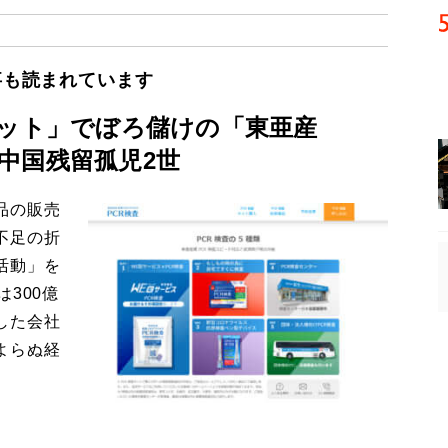
事も読まれています
キット」でぼろ儲けの「東亜産
中国残留孤児2世
品の販売
不足の折
活動」を
300億
した会社
よらぬ経