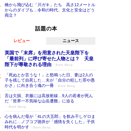
橋から飛び込む「川ガキ」たち 高さ12メートル
からのダイブも…令和の時代、文化と安全はどう
両立？
話題の本
レビュー
ニュース
英国で「末席」を用意された天皇陛下を
「最前列」に呼び寄せた人物とは？ 天皇
陛下が尊敬される理由
Book Bang
「死ぬとか言うな！」と怒鳴った日、妻は2人の
子を残して自死した…夫が「自分の犯した罪や愚
かさ」に向き合う魂の一冊
Book Bang
舌は欠損、衣服には高放射線…9人の若者が死ん
だ「世界一不気味な山岳遭難」に迫る
Book Bang
心を病んだ母が「4Lの大五郎」を飲み干しゲロま
みれに…ノブコブ徳井が「感情を失くした」子供
時代を明かす
Book Bang