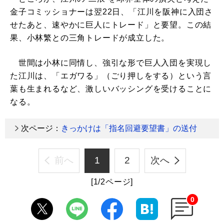
金子コミッショナーは翌22日、「江川を阪神に入団さ
せたあと、速やかに巨人にトレード」と要望。この結
果、小林繁との三角トレードが成立した。
世間は小林に同情し、強引な形で巨人入団を実現し
た江川は、「エガワる」（ごり押しをする）という言
葉も生まれるなど、激しいバッシングを受けることに
なる。
次ページ：
きっかけは「指名回避要望書」の送付
前へ
1
2
次へ
[1/2ページ]
0