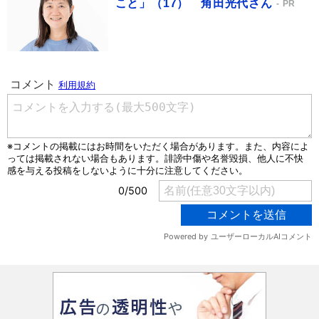
こと」（17） 角田光代さん
PR