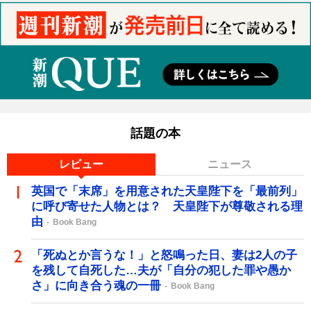
話題の本
レビュー
ニュース
英国で「末席」を用意された天皇陛下を「最前列」
に呼び寄せた人物とは？ 天皇陛下が尊敬される理
由
Book Bang
「死ぬとか言うな！」と怒鳴った日、妻は2人の子
を残して自死した…夫が「自分の犯した罪や愚か
さ」に向き合う魂の一冊
Book Bang