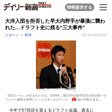
情報提供する
大洋入団を拒否した早大内野手が暴漢に襲わ
れた…ドラフト史に残る“三大事件”
スポーツ
野球
2021年10月05日
「田沢ルール」が生まれたのは、2008年。新日本石油ENEOSの田沢純一が
メジャー挑戦を表明したことがきっかけだった（
他の写真を見る
）
今年で57回目を迎えるドラフト会議。過去に