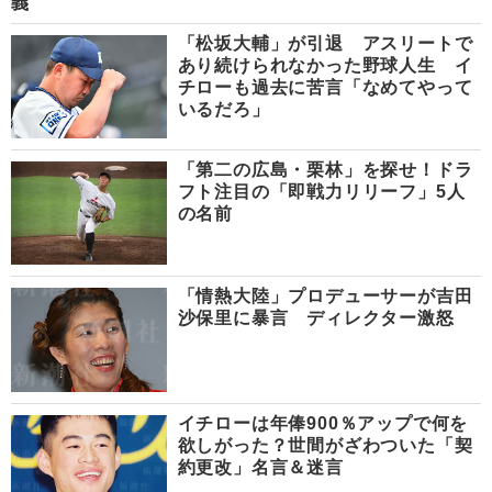
義
「松坂大輔」が引退 アスリートで
あり続けられなかった野球人生 イ
チローも過去に苦言「なめてやって
いるだろ」
「第二の広島・栗林」を探せ！ドラ
フト注目の「即戦力リリーフ」5人
の名前
「情熱大陸」プロデューサーが吉田
沙保里に暴言 ディレクター激怒
イチローは年俸900％アップで何を
欲しがった？世間がざわついた「契
約更改」名言＆迷言