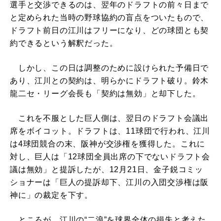
選手と交渉できるのは、翌年のドラフトの前々日まで
と定められた当時の野球協約の盲点をついたもので、
ドラフト前日の江川はフリーになり、どの球団とも契
約できるという解釈だった。
しかし、この日は調整のために設けられた予備日で
あり、江川との契約は、明らかにドラフト破り。鈴木
龍二セ・リーグ会長も「契約は無効」と却下した。
これを不服とした巨人側は、翌日のドラフト会議出
席をボイコット。ドラフトは、11球団で行われ、江川
は4球団競合の末、阪神が交渉権を獲得した。これに
対し、巨人は「12球団全員出席の下でないドラフト会
議は無効」と提訴したが、12月21日、金子鋭コミッ
ショナーは「巨人の提訴却下、江川の入団交渉権は阪
神に」の裁定を下す。
ところが、江川の“二浪”を球界全体の損失と考えた