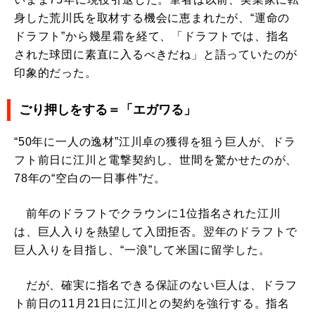
身した荒川氏を取材する機会に恵まれたが、“運命の
ドラフト”から幾星霜を経て、「ドラフトでは、指名
された球団に素直に入るべきだね」と語っていたのが
印象的だった。
ごり押しをする＝「エガワる」
“50年に一人の逸材”江川卓の獲得を狙う巨人が、ドラ
フト前日に江川と電撃契約し、世間を驚かせたのが、
78年の“空白の一日事件”だ。
前年のドラフトでクラウンに1位指名された江川
は、巨人入りを熱望して入団拒否。翌年のドラフトで
巨人入りを目指し、“一浪”して米国に留学した。
だが、確実に指名できる保証のない巨人は、ドラフ
ト前日の11月21日に江川との契約を強行する。指名