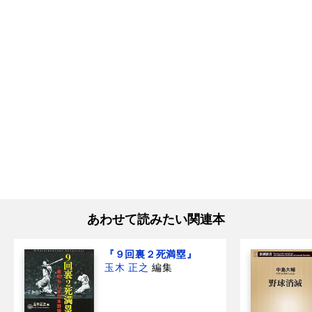
あわせて読みたい関連本
『９回裏２死満塁』
玉木 正之
編集