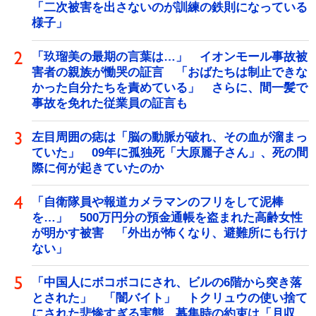
「二次被害を出さないのが訓練の鉄則になっている
様子」
「玖瑠美の最期の言葉は…」 イオンモール事故被
害者の親族が慟哭の証言 「おばたちは制止できな
かった自分たちを責めている」 さらに、間一髪で
事故を免れた従業員の証言も
左目周囲の痣は「脳の動脈が破れ、その血が溜まっ
ていた」 09年に孤独死「大原麗子さん」、死の間
際に何が起きていたのか
「自衛隊員や報道カメラマンのフリをして泥棒
を…」 500万円分の預金通帳を盗まれた高齢女性
が明かす被害 「外出が怖くなり、避難所にも行け
ない」
「中国人にボコボコにされ、ビルの6階から突き落
とされた」 「闇バイト」 トクリュウの使い捨て
にされた悲惨すぎる実態 募集時の約束は「月収