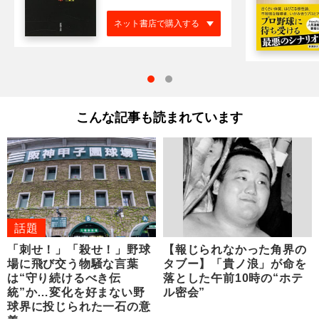
ネット書店で購入する
こんな記事も読まれています
話題
「刺せ！」「殺せ！」野球
【報じられなかった角界の
場に飛び交う物騒な言葉
タブー】「貴ノ浪」が命を
は“守り続けるべき伝
落とした午前10時の“ホテ
統”か…変化を好まない野
ル密会”
球界に投じられた一石の意