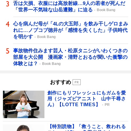
舌は欠損、衣服には高放射線…9人の若者が死んだ
「世界一不気味な山岳遭難」に迫る
Book Bang
心を病んだ母が「4Lの大五郎」を飲み干しゲロまみ
れに…ノブコブ徳井が「感情を失くした」子供時代
を明かす
Book Bang
事故物件住みます芸人・松原タニシがいわくつきの
部屋を大公開 漫画家・清野とおるが聞いた衝撃の
体験とは？
Book Bang
おすすめ
創作にもリフレッシュにもガムを愛
用（ジャズピアニスト 山中千尋さ
ん）【LOTTE TIMES】
PR
【特別読物】「救うこと、救われる