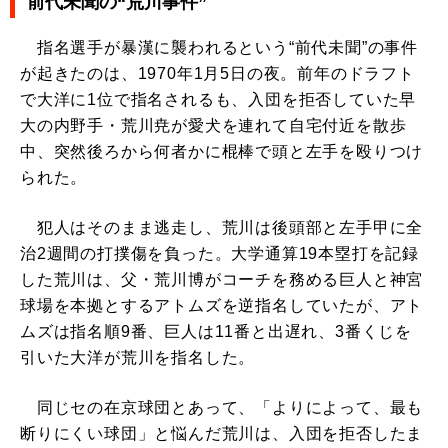
前代未聞の“荒川事件”
指名選手が暴漢に襲われるという“前代未聞”の事件
が起きたのは、1970年1月5日の夜。前年のドラフト
で大洋に1位で指名されるも、入団を拒否していた早
大の内野手・荒川尭が愛犬を連れて自宅付近を散歩
中、突然後ろから何者かに棍棒で頭と左手を殴りつけ
られた。
犯人はそのまま逃走し、荒川は後頭部と左手甲に全
治2週間の打撲傷を負った。大学通算19本塁打を記録
した荒川は、父・荒川博がコーチを務める巨人と神宮
球場を本拠とするアトムズを逆指名していたが、アト
ムズは指名順9番、巨人は11番と出遅れ、3番くじを
引いた大洋が荒川を指名した。
同じセの在京球団とあって、「よりによって、最も
断りにくい球団」と悩んだ荒川は、入団を拒否したま