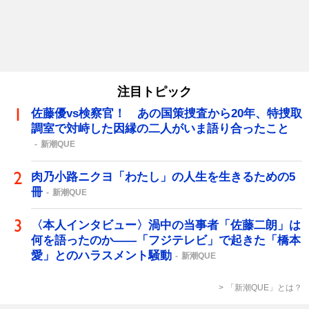
注目トピック
佐藤優vs検察官！ あの国策捜査から20年、特捜取
調室で対峙した因縁の二人がいま語り合ったこと
新潮QUE
肉乃小路ニクヨ「わたし」の人生を生きるための5
冊
新潮QUE
〈本人インタビュー〉渦中の当事者「佐藤二朗」は
何を語ったのか――「フジテレビ」で起きた「橋本
愛」とのハラスメント騒動
新潮QUE
「新潮QUE」とは？