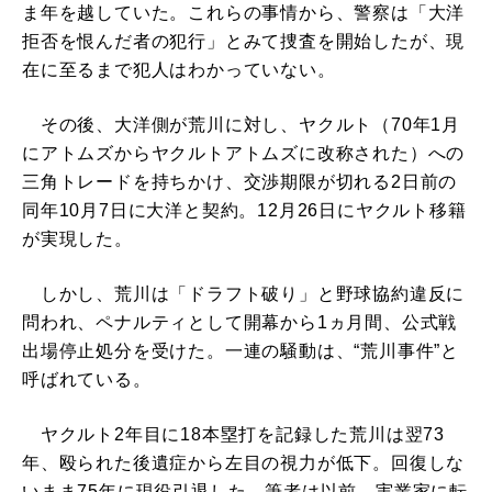
ま年を越していた。これらの事情から、警察は「大洋
拒否を恨んだ者の犯行」とみて捜査を開始したが、現
在に至るまで犯人はわかっていない。
その後、大洋側が荒川に対し、ヤクルト（70年1月
にアトムズからヤクルトアトムズに改称された）への
三角トレードを持ちかけ、交渉期限が切れる2日前の
同年10月7日に大洋と契約。12月26日にヤクルト移籍
が実現した。
しかし、荒川は「ドラフト破り」と野球協約違反に
問われ、ペナルティとして開幕から1ヵ月間、公式戦
出場停止処分を受けた。一連の騒動は、“荒川事件”と
呼ばれている。
ヤクルト2年目に18本塁打を記録した荒川は翌73
年、殴られた後遺症から左目の視力が低下。回復しな
いまま75年に現役引退した。筆者は以前、実業家に転