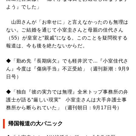
よう』でした」
山田さんが「お幸せに」と言えなかったのも無理は
ない。ご結婚を通じて小室圭さんと母親の佳代さん
（55）が皇室と“親戚”になる。このことを疑問視する
報道は、今も後を絶たないからだ。
◆「勤め先『長期病欠』でも軽井沢で…『小室佳代さ
ん』今度は『傷病手当』不正受給」（週刊新潮：9月9
日号）
◆「独自『彼の実力では無理』全米トップ事務所の弁
護士が語る“厳しい現実” 小室圭さんは大手弁護士事
務所から断られていた」（週刊朝日：9月17日号）
帰国報道の大パニック