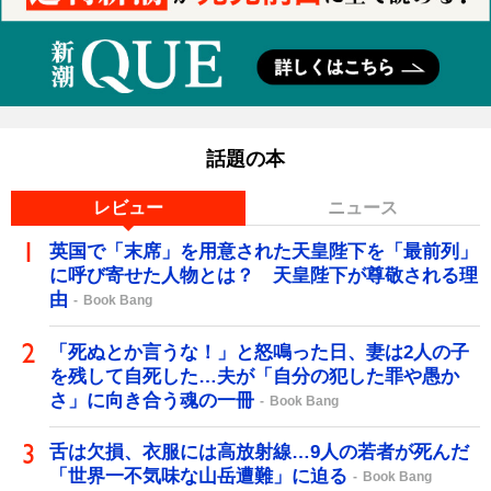
話題の本
レビュー
ニュース
英国で「末席」を用意された天皇陛下を「最前列」
に呼び寄せた人物とは？ 天皇陛下が尊敬される理
由
Book Bang
「死ぬとか言うな！」と怒鳴った日、妻は2人の子
を残して自死した…夫が「自分の犯した罪や愚か
さ」に向き合う魂の一冊
Book Bang
舌は欠損、衣服には高放射線…9人の若者が死んだ
「世界一不気味な山岳遭難」に迫る
Book Bang