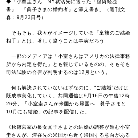
◆「小室圭さん NY就活先に送った『虚偽経歴
書』 『眞子さまの婚約者』と添え書き」（週刊文
春：9月23日号）
そもそも、我々がイメージしている「皇族のご結婚
相手」とは、著しく違うことは事実だろう。
一部のメディアは「小室さんはアメリカの法律事務
所から内定を得た」とも報じているものの、そもそも
司法試験の合否が判明するのは12月という。
何も解決されていないはずなのに、“ご結婚”だけは
既成事実化していく。共同通信は9月16日の午後12時
26分、「小室圭さんが米国から帰国へ 眞子さまと
10月にも結婚」の記事を配信した。
《秋篠宮家の長女眞子さまとの結婚の調整が進む小室
圭さんが、滞在先の米国から近く帰国する意向がある