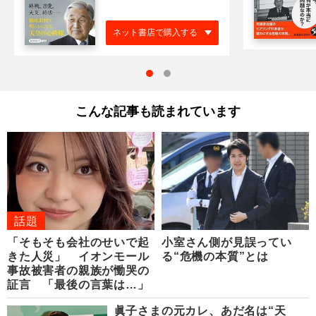
ネット書店で購入する
こんな記事も読まれています
話題
「そもそも会社のせいで起
小室さん側が見誤ってい
きた人災」 イオンモール
る“危機の本質”とは
事故被害者の親族が慟哭の
証言 「最後の言葉は…」
眞子さまの元カレ、あだ名は“天