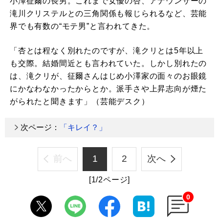
小澤征爾の長男。これまで女優の杏、アナウンサーの
滝川クリステルとの三角関係も報じられるなど、芸能
界でも有数の“モテ男”と言われてきた。
「杏とは程なく別れたのですが、滝クリとは5年以上
も交際。結婚間近とも言われていた。しかし別れたの
は、滝クリが、征爾さんはじめ小澤家の面々のお眼鏡
にかなわなかったからとか。派手さや上昇志向が煙た
がられたと聞きます」（芸能デスク）
次ページ：
「キレイ？」
前へ
1
2
次へ
[1/2ページ]
0