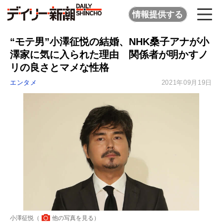
情報提供する
“モテ男”小澤征悦の結婚、NHK桑子アナが小
澤家に気に入られた理由 関係者が明かすノ
リの良さとマメな性格
エンタメ
2021年09月19日
小澤征悦（
他の写真を見る
）