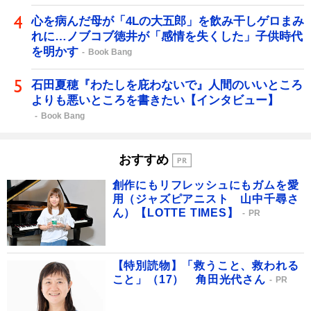
心を病んだ母が「4Lの大五郎」を飲み干しゲロまみ
れに…ノブコブ徳井が「感情を失くした」子供時代
を明かす
Book Bang
石田夏穂『わたしを庇わないで』人間のいいところ
よりも悪いところを書きたい【インタビュー】
Book Bang
おすすめ
創作にもリフレッシュにもガムを愛
用（ジャズピアニスト 山中千尋さ
ん）【LOTTE TIMES】
PR
【特別読物】「救うこと、救われる
こと」（17） 角田光代さん
PR