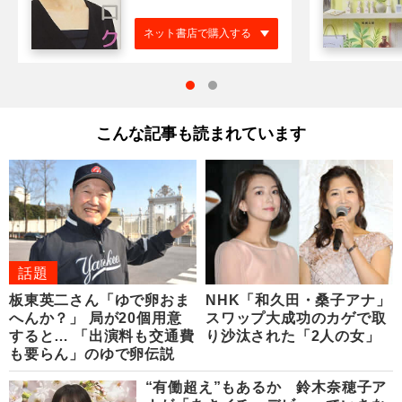
ネット書店で購入する
こんな記事も読まれています
話題
板東英二さん「ゆで卵おま
NHK「和久田・桑子アナ」
へんか？」 局が20個用意
スワップ大成功のカゲで取
すると… 「出演料も交通費
り沙汰された「2人の女」
も要らん」のゆで卵伝説
“有働超え”もあるか 鈴木奈穂子ア