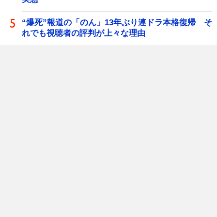
“爆死”報道の「のん」13年ぶり連ドラ本格復帰 そ
れでも視聴者の評判が上々な理由