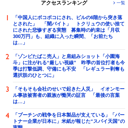
アクセスランキング
一覧
「中国人にボコボコにされ、ビルの6階から突き落
とされた」 「闇バイト」 トクリュウの使い捨て
にされた悲惨すぎる実態 募集時の約束は「月収
300万円」も、組織に入った瞬間、「お前たち
は…」
「ゾンビたばこ売人」と肩組みショット「小園海
斗」に注がれる“厳しい視線” 昨季の首位打者も今
季は打撃低調、守備にも不安 「レギュラー剥奪も
選択肢のひとつに」
「そもそも会社のせいで起きた人災」 イオンモー
ル事故被害者の親族が慟哭の証言 「最後の言葉
は…」
「プーチンの戦争を日本製品が支えている」「パー
トナー企業が日本に」米紙が報じた“スパイ天国”の
実態