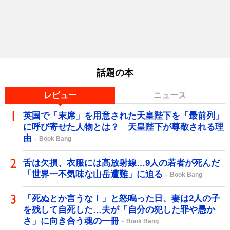
話題の本
レビュー
ニュース
英国で「末席」を用意された天皇陛下を「最前列」
に呼び寄せた人物とは？ 天皇陛下が尊敬される理
由
Book Bang
舌は欠損、衣服には高放射線…9人の若者が死んだ
「世界一不気味な山岳遭難」に迫る
Book Bang
「死ぬとか言うな！」と怒鳴った日、妻は2人の子
を残して自死した…夫が「自分の犯した罪や愚か
さ」に向き合う魂の一冊
Book Bang