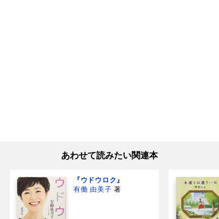
あわせて読みたい関連本
『ウドウロク』
有働 由美子
著