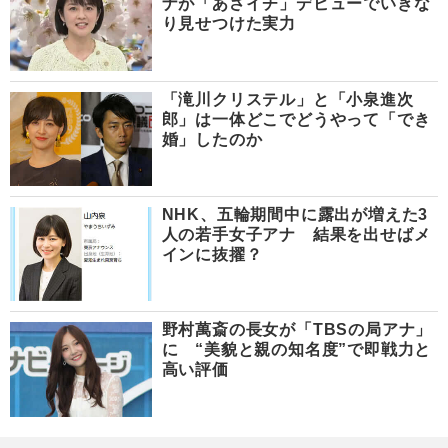
ナが「あさイチ」デビューでいきな
り見せつけた実力
「滝川クリステル」と「小泉進次
郎」は一体どこでどうやって「でき
婚」したのか
NHK、五輪期間中に露出が増えた3
人の若手女子アナ 結果を出せばメ
インに抜擢？
野村萬斎の長女が「TBSの局アナ」
に “美貌と親の知名度”で即戦力と
高い評価