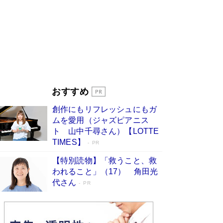
「『火垂るの墓』は、大嘘である」原作者が抱き
続けた“自責の念”とは…「自己憐憫は描きたくな
い」監督が徹底的にこだわったこと（後編） #
戦争の記憶
Book Bang
美輪明宏 晩年の回答を集めた『ほほえんで生き
るための人生相談』がランクイン［エンターテイ
メントベストセラー］
Book Bang
「宇宙兄弟」最終46巻がベストセラー1位 宇宙
おすすめ
開発への関心を押し上げた18年の物語に幕 特装
版には「宇宙で描かれたマンガ」も収録
創作にもリフレッシュにもガ
Book Bang
ムを愛用（ジャズピアニス
「不意に涙が出そうに…」高嶋政伸が明かし
ト 山中千尋さん）【LOTTE
た“13歳の娘を暴行する役”への葛藤 インティマ
TIMES】
PR
シーコーディネーターに支えられたNHK『大奥』
の裏側
Book Bang
【特別読物】「救うこと、救
われること」（17） 角田光
代さん
PR