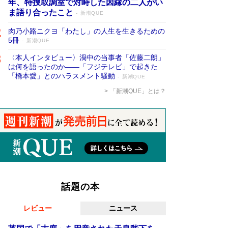
年、特捜取調室で対峙した因縁の二人がい
ま語り合ったこと
新潮QUE
肉乃小路ニクヨ「わたし」の人生を生きるための
5冊
新潮QUE
〈本人インタビュー〉渦中の当事者「佐藤二朗」
は何を語ったのか――「フジテレビ」で起きた
「橋本愛」とのハラスメント騒動
新潮QUE
「新潮QUE」とは？
話題の本
レビュー
ニュース