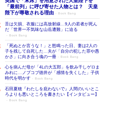
英国で「末席」を用意された天皇陛下を
「最前列」に呼び寄せた人物とは？ 天皇
陛下が尊敬される理由
Book Bang
舌は欠損、衣服には高放射線…9人の若者が死ん
だ「世界一不気味な山岳遭難」に迫る
Book Bang
「死ぬとか言うな！」と怒鳴った日、妻は2人の
子を残して自死した…夫が「自分の犯した罪や愚
かさ」に向き合う魂の一冊
Book Bang
心を病んだ母が「4Lの大五郎」を飲み干しゲロま
みれに…ノブコブ徳井が「感情を失くした」子供
時代を明かす
Book Bang
石田夏穂『わたしを庇わないで』人間のいいとこ
ろよりも悪いところを書きたい【インタビュー】
Book Bang
「叱って伸びるやつは、褒めたらもっと伸
びる」俳優・高嶋政伸が家族に教わっ
た“人を育てるコツ”…芸への考え方を明か
す
Book Bang