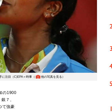
に注目（C)EPA＝時事（
他の写真を見る
）
の1900
、銀７、
つて強豪