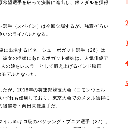
原希望選手を破って決勝に進出し、銀メダルを獲得
ン選手（スペイン）は今回欠場するが、強豪ぞろい
争いのライバルとなる。
級に出場するビネーシュ・ポガット選手（26）は、
。彼女の従姉にあたるポガット姉妹は、人気俳優ア
2人の娘をレスラーとして鍛え上げるインド映画
のモデルとなった。
たが、2018年の英連邦競技大会（コモンウェル
でいずれも優勝しており、東京大会でのメダル獲得に
の後継者・向田真優選手だ。
イル65キロ級のバジラング・プニア選手（27）。