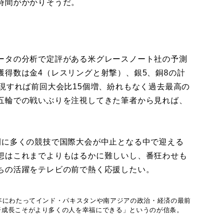
時間がかかりそうだ。
ータの分析で定評がある米グレースノート社の予測
獲得数は金4（レスリングと射撃）、銀5、銅8の計
現すれば前回大会比15個増、紛れもなく過去最高の
五輪での戦いぶりを注視してきた筆者から見れば、
に多くの競技で国際大会が中止となる中で迎える
想はこれまでよりもはるかに難しいし、番狂わせも
ちの活躍をテレビの前で熱く応援したい。
年にわたってインド・パキスタンや南アジアの政治・経済の最前
済成長こそがより多くの人を幸福にできる」というのが信条。