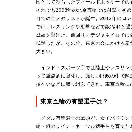
国として鳴らしたフィールドホッケーでの
それでも2008年の北京五輪では射撃で初
目での金メダリストが誕生。2012年のロ
では、レスリングや射撃などで銀2銅4と過
成績を挙げた。前回リオデジャネイロでは銀
低迷したが、その分、東京大会にかける意
大きい。
インド・スポーツ庁では陸上やレスリン
って重点的に強化し、厳しい財政の中で関
招へいなどに取り組んできた。東京五輪に
東京五輪の有望選手は？
メダル有望選手の筆頭が、女子バドミント
輪・銅のサイナ・ネーワル選手らを育てた