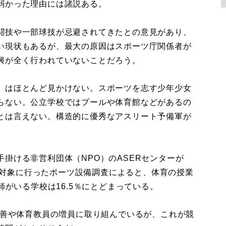
弱かった理由には諸説ある。
闘技や一部球技が忌避されてきたとの意見があり、
い現状もあるが、最大の原因はスポーツ庁関係者が
興が全く行われていないことだろう。
」はほとんど見かけない。スポーツを志す少年少女
らない。公立学校ではプールや体育館などがあるの
とは言えない。構造的に優秀なアスリート予備軍が
掛ける非営利団体（NPO）のASERセンターが
校を対象に行ったポーツ設備調査によると、体育の授業
師がいる学校は16.5％にとどまっている。
改善や体育教員の増員に取り組んでいるが、これが競