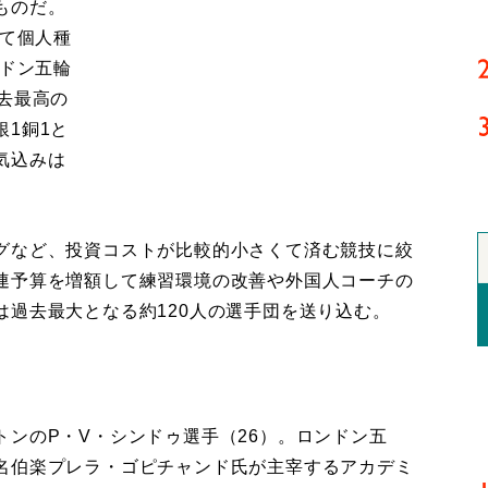
ものだ。
めて個人種
ンドン五輪
去最高の
1銅1と
気込みは
グなど、投資コストが比較的小さくて済む競技に絞
連予算を増額して練習環境の改善や外国人コーチの
は過去最大となる約120人の選手団を送り込む。
ンのP・V・シンドゥ選手（26）。ロンドン五
名伯楽プレラ・ゴピチャンド氏が主宰するアカデミ