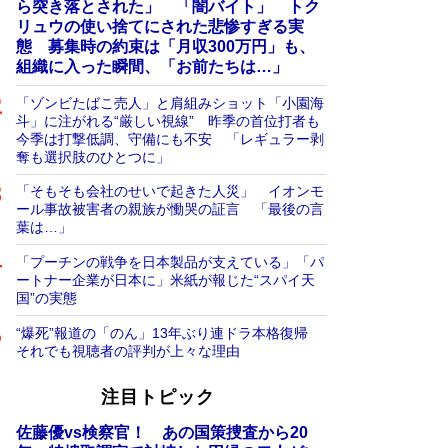
ら突き落とされた」 「闇バイト」 トク
リュウの使い捨てにされた悲惨すぎる実
態 募集時の約束は「月収300万円」も、
組織に入った瞬間、「お前たちは…」
「ゾンビたばこ売人」と肩組みショット「小園海
斗」に注がれる“厳しい視線” 昨季の首位打者も
今季は打撃低調、守備にも不安 「レギュラー剥
奪も選択肢のひとつに」
「そもそも会社のせいで起きた人災」 イオンモ
ール事故被害者の親族が慟哭の証言 「最後の言
葉は…」
「プーチンの戦争を日本製品が支えている」「パ
ートナー企業が日本に」米紙が報じた“スパイ天
国”の実態
“爆死”報道の「のん」13年ぶり連ドラ本格復帰
それでも視聴者の評判が上々な理由
注目トピック
佐藤優vs検察官！ あの国策捜査から20