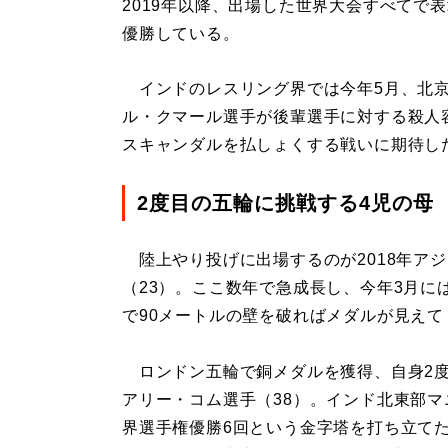
2019年以降、出場した世界大会すべてで
優勝している。
インドのレスリング界では今年5月、北京
ル・クマール選手が後輩選手に対する殺人
スキャンダルを払しょくする戦いに期待し
2度目の五輪に挑戦する4児の母
陸上やり投げに出場するのが2018年ア
（23）。ここ数年で急成長し、今年3月には
で90メートルの壁を破ればメダルが見えて
ロンドン五輪で銅メダルを獲得、自身2度
アリー・コム選手（38）。インド北東部マ
界選手権優勝6回という金字塔を打ち立てた