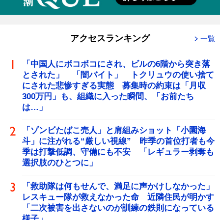
アクセスランキング
一覧
「中国人にボコボコにされ、ビルの6階から突き落
とされた」 「闇バイト」 トクリュウの使い捨て
にされた悲惨すぎる実態 募集時の約束は「月収
300万円」も、組織に入った瞬間、「お前たち
は…」
「ゾンビたばこ売人」と肩組みショット「小園海
斗」に注がれる“厳しい視線” 昨季の首位打者も今
季は打撃低調、守備にも不安 「レギュラー剥奪も
選択肢のひとつに」
「救助隊は何もせんで、満足に声かけしなかった」
レスキュー隊が救えなかった命 近隣住民が明かす
「二次被害を出さないのが訓練の鉄則になっている
様子」