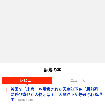
話題の本
レビュー
ニュース
英国で「末席」を用意された天皇陛下を「最前列」
に呼び寄せた人物とは？ 天皇陛下が尊敬される理
由
Book Bang