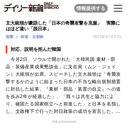
情報提供する
文大統領が豪語した「日本の奇襲攻撃を克服」 実際に
はほど遠い「脱日本」
国際
韓国・北朝鮮
2021年07月07日
対応、説明を拒んだ韓国
今月2日、ソウルで開かれた「大韓民国 素材・部
品・装備産業成果懇談会」に文在寅（ムン・ジェイ
ン）大統領が出席。スピーチした文大統領は「奇襲攻
撃するかのように始まった日本の不当な輸出規制措置
に対抗した結果、『素材・部品・装置の自立』への道
を歩み2年が経過した」、「我々は共生と協力によ
り、確固たる国家樹立へと前進した」と日本を名指し
し、文政権下で行った対日政策の成功を宣言した。...
Advertisement