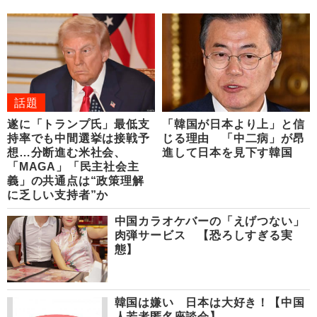
話題
遂に「トランプ氏」最低支
「韓国が日本より上」と信
持率でも中間選挙は接戦予
じる理由 「中二病」が昂
想…分断進む米社会、
進して日本を見下す韓国
「MAGA」「民主社会主
義」の共通点は“政策理解
に乏しい支持者”か
中国カラオケバーの「えげつない」
肉弾サービス 【恐ろしすぎる実
態】
韓国は嫌い 日本は大好き！【中国
人若者匿名座談会】