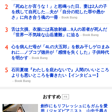
「死ぬとか言うな！」と怒鳴った日、妻は2人の子
を残して自死した…夫が「自分の犯した罪や愚か
さ」に向き合う魂の一冊
Book Bang
舌は欠損、衣服には高放射線…9人の若者が死んだ
「世界一不気味な山岳遭難」に迫る
Book Bang
心を病んだ母が「4Lの大五郎」を飲み干しゲロまみ
れに…ノブコブ徳井が「感情を失くした」子供時代
を明かす
Book Bang
石田夏穂『わたしを庇わないで』人間のいいところ
よりも悪いところを書きたい【インタビュー】
Book Bang
おすすめ
創作にもリフレッシュにもガムを愛
用（ジャズピアニスト 山中千尋さ