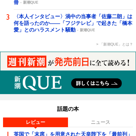
冊
新潮QUE
〈本人インタビュー〉渦中の当事者「佐藤二朗」は
何を語ったのか――「フジテレビ」で起きた「橋本
愛」とのハラスメント騒動
新潮QUE
「新潮QUE」とは？
話題の本
レビュー
ニュース
英国で「末席」を用意された天皇陛下を「最前列」