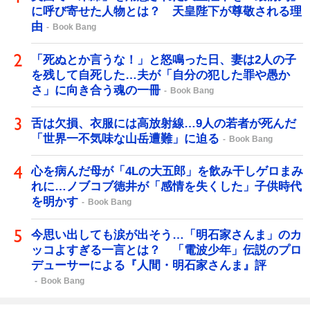
に呼び寄せた人物とは？ 天皇陛下が尊敬される理
由
Book Bang
「死ぬとか言うな！」と怒鳴った日、妻は2人の子
を残して自死した…夫が「自分の犯した罪や愚か
さ」に向き合う魂の一冊
Book Bang
舌は欠損、衣服には高放射線…9人の若者が死んだ
「世界一不気味な山岳遭難」に迫る
Book Bang
心を病んだ母が「4Lの大五郎」を飲み干しゲロまみ
れに…ノブコブ徳井が「感情を失くした」子供時代
を明かす
Book Bang
今思い出しても涙が出そう…「明石家さんま」のカ
ッコよすぎる一言とは？ 「電波少年」伝説のプロ
デューサーによる『人間・明石家さんま』評
Book Bang