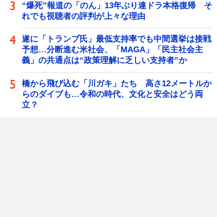
“爆死”報道の「のん」13年ぶり連ドラ本格復帰 そ
れでも視聴者の評判が上々な理由
遂に「トランプ氏」最低支持率でも中間選挙は接戦
予想…分断進む米社会、「MAGA」「民主社会主
義」の共通点は“政策理解に乏しい支持者”か
橋から飛び込む「川ガキ」たち 高さ12メートルか
らのダイブも…令和の時代、文化と安全はどう両
立？