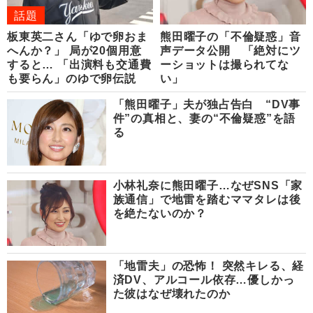
話題
板東英二さん「ゆで卵おま
熊田曜子の「不倫疑惑」音
へんか？」 局が20個用意
声データ公開 「絶対にツ
すると… 「出演料も交通費
ーショットは撮られてな
も要らん」のゆで卵伝説
い」
「熊田曜子」夫が独占告白 “DV事
件”の真相と、妻の“不倫疑惑”を語
る
小林礼奈に熊田曜子…なぜSNS「家
族通信」で地雷を踏むママタレは後
を絶たないのか？
「地雷夫」の恐怖！ 突然キレる、経
済DV、アルコール依存…優しかっ
た彼はなぜ壊れたのか