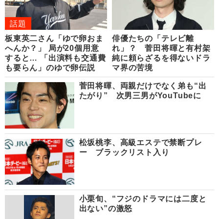
話題
板東英二さん「ゆで卵おま
俳優たちの「テレビ離
へんか？」 局が20個用意
れ」？ 菅田将暉と有村架
すると… 「出演料も交通費
純に頼らざるを得ないドラ
も要らん」のゆで卵伝説
マ界の苦境
菅田将暉、両親だけでなく弟も“出
たがり” 次男三男がYouTubeに
松坂桃李、高級エステで禁断プレ
ー ブラックリスト入り
小栗旬、“フジのドラマには二度と
出ない”の激怒