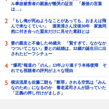
ル事故被害者の親族が慟哭の証言 「最後の言葉
は…」
「もし俺が死ぬようなことがあっても、おまえは飛
んで来なくていい」 渥美清さん没後30年 家族同
然に付き合った盟友だけに見せた素顔とは
妻の親友と不倫した46歳夫 「賢すぎて、なかなか
つついてこない」妻との結婚は、32歳の誕生日に出
されたビーフシチュー
“爆死”報道の「のん」13年ぶり連ドラ本格復帰 そ
れでも視聴者の評判が上々な理由
横浜流星も佐藤二朗も「断罪」される空気は「みん
なのため」になるのか 養老孟司さんが語っていた
「正義の押し付けがましさ」