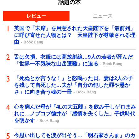
話題の本
レビュー
ニュース
英国で「末席」を用意された天皇陛下を「最前列」
に呼び寄せた人物とは？ 天皇陛下が尊敬される理
由
Book Bang
舌は欠損、衣服には高放射線…9人の若者が死んだ
「世界一不気味な山岳遭難」に迫る
Book Bang
「死ぬとか言うな！」と怒鳴った日、妻は2人の子
を残して自死した…夫が「自分の犯した罪や愚か
さ」に向き合う魂の一冊
Book Bang
心を病んだ母が「4Lの大五郎」を飲み干しゲロまみ
れに…ノブコブ徳井が「感情を失くした」子供時代
を明かす
Book Bang
今思い出しても涙が出そう…「明石家さんま」のカ